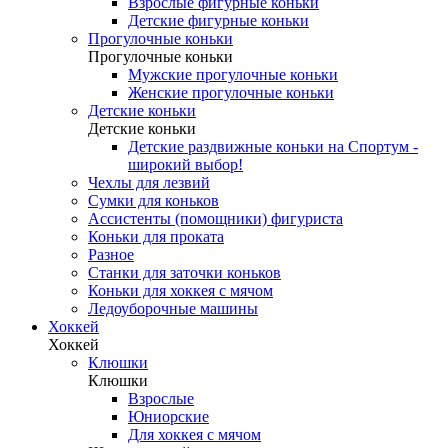
Взрослые фигурные коньки
Детские фигурные коньки
Прогулочные коньки
Прогулочные коньки
Мужские прогулочные коньки
Женские прогулочные коньки
Детские коньки
Детские коньки
Детские раздвижные коньки на Спортум -
широкий выбор!
Чехлы для лезвий
Сумки для коньков
Ассистенты (помощники) фигуриста
Коньки для проката
Разное
Станки для заточки коньков
Коньки для хоккея с мячом
Ледоуборочные машины
Хоккей
Хоккей
Клюшки
Клюшки
Взрослые
Юниорские
Для хоккея с мячом