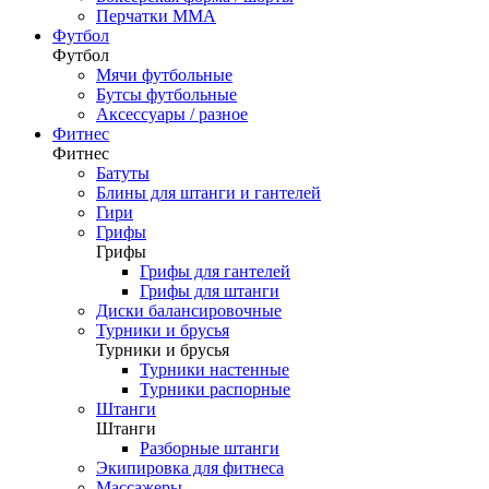
Перчатки ММА
Футбол
Футбол
Мячи футбольные
Бутсы футбольные
Аксессуары / разное
Фитнес
Фитнес
Батуты
Блины для штанги и гантелей
Гири
Грифы
Грифы
Грифы для гантелей
Грифы для штанги
Диски балансировочные
Турники и брусья
Турники и брусья
Турники настенные
Турники распорные
Штанги
Штанги
Разборные штанги
Экипировка для фитнеса
Массажеры