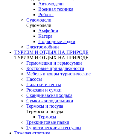
Автомодели
Военная техника
Роботы
Судомодели
Судомодели
Амфибии
Катера
Подводные лодки
Электромобили
ТУРИЗМ И ОТДЫХ НА ПРИРОДЕ
ТУРИЗМ И ОТДЫХ НА ПРИРОДЕ
Гермомешки и гермосумки
Костровые принадлежности
Мебель и ковры туристические
Насосы
Палатки и тенты
Рюкзаки и сумки
Скандинавская ходьба
Сумки - холодильники
Термосы и посуда
Термосы и посуда
Термосы
Треккинговые палки
Туристические аксессуары
Тяжелая атлетика