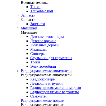
Военная техника
Танки
Танковые бои
Запчасти
Запчасти
Запчасти
Малышам
Малышам
Детские велосипеды
Детское оружие
Железные дороги
Малышам
Спинеры
Стульчики для кормления
Треки
Электромобили
Радиоуправляемые авиамодели
Радиоуправляемые авиамодели
Квадрокоптеры
Летающие игрушки
Радиоуправляемые авиамодели
Радиоуправляемые вертолеты
Самолеты
Радиоуправляемые модели
Радиоуправляемые модели