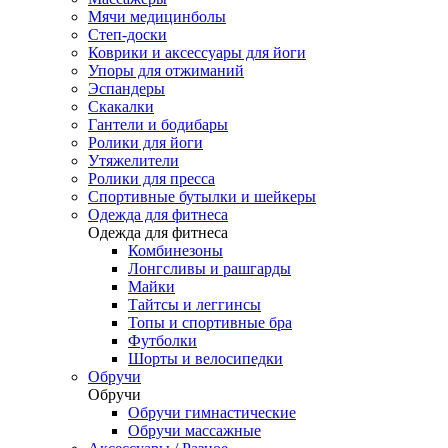
Мячи медицинболы
Степ-доски
Коврики и аксессуары для йоги
Упоры для отжиманий
Эспандеры
Скакалки
Гантели и бодибары
Ролики для йоги
Утяжелители
Ролики для пресса
Спортивные бутылки и шейкеры
Одежда для фитнеса
Одежда для фитнеса
Комбинезоны
Лонгсливы и рашгарды
Майки
Тайтсы и леггинсы
Топы и спортивные бра
Футболки
Шорты и велосипедки
Обручи
Обручи
Обручи гимнастические
Обручи массажные