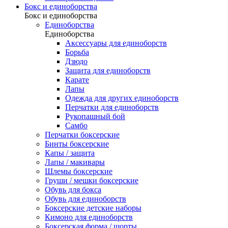
Бокс и единоборства
Бокс и единоборства
Единоборства
Единоборства
Аксессуары для единоборств
Борьба
Дзюдо
Защита для единоборств
Карате
Лапы
Одежда для других единоборств
Перчатки для единоборств
Рукопашный бой
Самбо
Перчатки боксерские
Бинты боксерские
Капы / защита
Лапы / макивары
Шлемы боксерские
Груши / мешки боксерские
Обувь для бокса
Обувь для единоборств
Боксерские детские наборы
Кимоно для единоборств
Боксерская форма / шорты