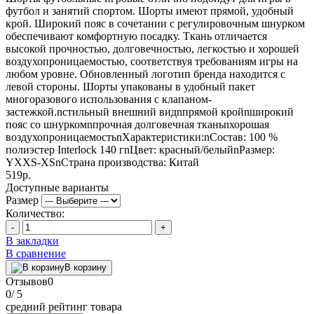
футбол и занятий спортом. Шорты имеют прямой, удобный
крой. Широкий пояс в сочетании с регулировочным шнурком
обеспечивают комфортную посадку. Ткань отличается
высокой прочностью, долговечностью, легкостью и хорошей
воздухопроницаемостью, соответствуя требованиям игры на
любом уровне. Обновленный логотип бренда находится с
левой стороны. Шорты упакованы в удобный пакет
многоразового использования с клапаном-
застежкой.nстильный внешний видnпрямой кройnширокий
пояс со шнуркомnпрочная долговечная тканьnхорошая
воздухопроницаемостьnХарактеристики:nСостав: 100 %
полиэстер Interlock 140 гnЦвет: красный/белыйnРазмер:
YXXS-XSnСтрана производства: Китай
519р.
Доступные варианты
Размер
Количество:
-
+
В закладки
В сравнение
В корзину
Отзывов
0
0
/ 5
средний рейтинг товара