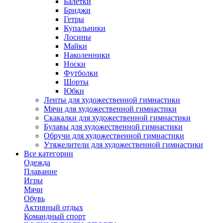
Балетки
Бриджи
Гетры
Купальники
Лосины
Майки
Наколенники
Носки
Футболки
Шорты
Юбки
Ленты для художественной гимнастики
Мячи для художественной гимнастики
Скакалки для художественной гимнастики
Булавы для художественной гимнастики
Обручи для художественной гимнастики
Утяжелители для художественной гимнастики
Все категории
Одежда
Плавание
Игры
Мячи
Обувь
Активный отдых
Командный спорт