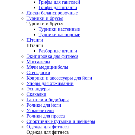
Грифы для гантелей
Грифы для штанги
Диски балансировочные
Турники и брусья
Турники и брусья
Турники настенные
Турники распорные
Штанги
Штанги
Разборные штанги
Экипировка для фитнеса
Массажеры
Мячи медицинболы
Степ-доски
Коврики и аксессуары для йоги
Упоры для отжиманий
Эспандеры
Скакалки
Гантели и бодибары
Ролики для йоги
Утяжелители
Ролики для пресса
Спортивные бутылки и шейкеры
Одежда для фитнеса
Одежда для фитнеса