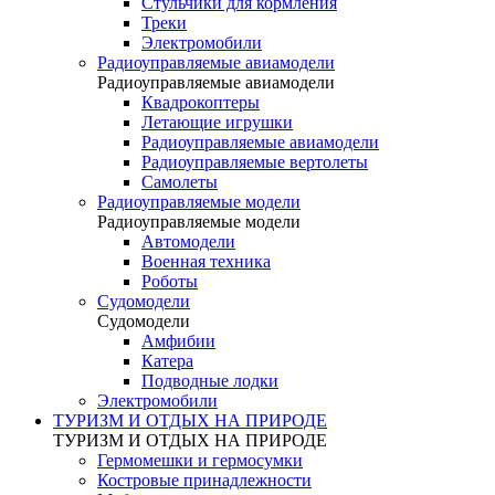
Стульчики для кормления
Треки
Электромобили
Радиоуправляемые авиамодели
Радиоуправляемые авиамодели
Квадрокоптеры
Летающие игрушки
Радиоуправляемые авиамодели
Радиоуправляемые вертолеты
Самолеты
Радиоуправляемые модели
Радиоуправляемые модели
Автомодели
Военная техника
Роботы
Судомодели
Судомодели
Амфибии
Катера
Подводные лодки
Электромобили
ТУРИЗМ И ОТДЫХ НА ПРИРОДЕ
ТУРИЗМ И ОТДЫХ НА ПРИРОДЕ
Гермомешки и гермосумки
Костровые принадлежности