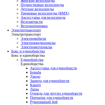
Женские велосипеды
Подростковые велосипеды
Детские велосипеды
Трюковые велосипеды (BMX)
Аксессуары для велосипеда
Велозапчасти
Велоэкипировка
Электротранспорт
Электротранспорт
Электромобили
Электроквадроциклы
Электромотоциклы
Бокс и единоборства
Бокс и единоборства
Единоборства
Единоборства
Аксессуары для единоборств
Борьба
Дзюдо
Защита для единоборств
Карате
Лапы
Одежда для других единоборств
Перчатки для единоборств
Рукопашный бой