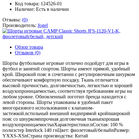
Код товара: 124526-01
Наличие:
Есть в наличии
Отзывы:
(0)
Производитель:
Jogel
Обзор товара
Отзывов (0)
Шорты футбольные игровые отлично подойдут для игры в
футбол и занятий спортом. Шорты имеют прямой, удобный
крой. Широкий пояс в сочетании с регулировочным шнурком
обеспечивают комфортную посадку. Ткань отличается
высокой прочностью, долговечностью, легкостью и хорошей
воздухопроницаемостью, соответствуя требованиям игры на
любом уровне. Обновленный логотип бренда находится с
левой стороны. Шорты упакованы в удобный пакет
многоразового использования с клапаном-
застежкой.nстильный внешний видnпрямой кройnширокий
пояс со шнуркомnпрочная долговечная тканьnхорошая
воздухопроницаемостьnХарактеристики:nСостав: 100 %
полиэстер Interlock 140 гnЦвет: фиолетовый/белыйnРазмер:
YXXS-XSnСтрана производства: Китай