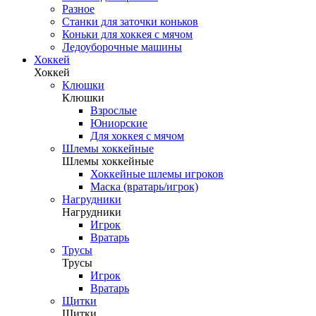
Разное
Станки для заточки коньков
Коньки для хоккея с мячом
Ледоуборочные машины
Хоккей
Хоккей
Клюшки
Клюшки
Взрослые
Юниорские
Для хоккея с мячом
Шлемы хоккейные
Шлемы хоккейные
Хоккейные шлемы игроков
Маска (вратарь/игрок)
Нагрудники
Нагрудники
Игрок
Вратарь
Трусы
Трусы
Игрок
Вратарь
Щитки
Щитки