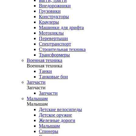
Багги, трагги
Внедорожники
Грузовики
Конструкторы
Краулеры
Машинки для дрифта
Мотоциклы
Перевертыши
Спецтранспорт
Строительная техника
Трансформеры
Военная техника
Военная техника
Танки
Танковые бои
Запчасти
Запчасти
Запчасти
Малышам
Малышам
Детские велосипеды
Детское оружие
Железные дороги
Малышам
Спинеры