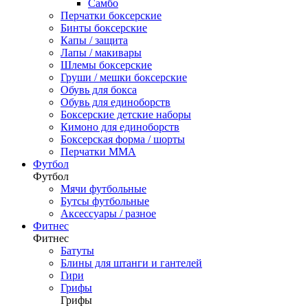
Самбо
Перчатки боксерские
Бинты боксерские
Капы / защита
Лапы / макивары
Шлемы боксерские
Груши / мешки боксерские
Обувь для бокса
Обувь для единоборств
Боксерские детские наборы
Кимоно для единоборств
Боксерская форма / шорты
Перчатки ММА
Футбол
Футбол
Мячи футбольные
Бутсы футбольные
Аксессуары / разное
Фитнес
Фитнес
Батуты
Блины для штанги и гантелей
Гири
Грифы
Грифы