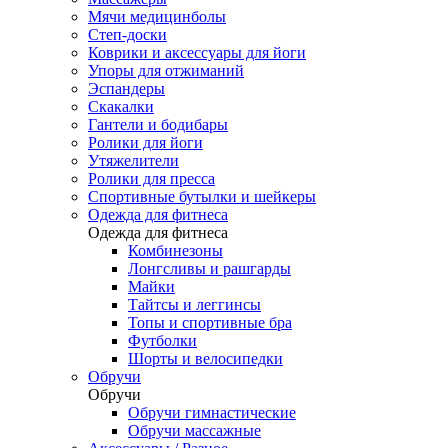
Мячи медицинболы
Степ-доски
Коврики и аксессуары для йоги
Упоры для отжиманий
Эспандеры
Скакалки
Гантели и бодибары
Ролики для йоги
Утяжелители
Ролики для пресса
Спортивные бутылки и шейкеры
Одежда для фитнеса
Одежда для фитнеса
Комбинезоны
Лонгсливы и рашгарды
Майки
Тайтсы и леггинсы
Топы и спортивные бра
Футболки
Шорты и велосипедки
Обручи
Обручи
Обручи гимнастические
Обручи массажные