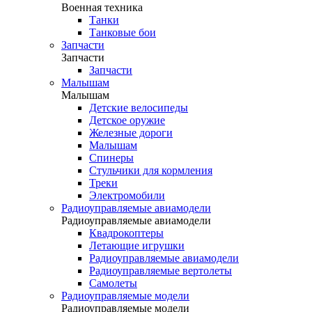
Военная техника
Танки
Танковые бои
Запчасти
Запчасти
Запчасти
Малышам
Малышам
Детские велосипеды
Детское оружие
Железные дороги
Малышам
Спинеры
Стульчики для кормления
Треки
Электромобили
Радиоуправляемые авиамодели
Радиоуправляемые авиамодели
Квадрокоптеры
Летающие игрушки
Радиоуправляемые авиамодели
Радиоуправляемые вертолеты
Самолеты
Радиоуправляемые модели
Радиоуправляемые модели