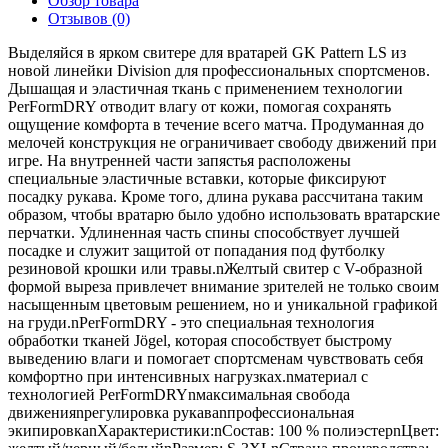
Обзор товара
Отзывов (0)
Выделяйся в ярком свитере для вратарей GK Pattern LS из
новой линейки Division для профессиональных спортсменов.
Дышащая и эластичная ткань с применением технологии
PerFormDRY отводит влагу от кожи, помогая сохранять
ощущение комфорта в течение всего матча. Продуманная до
мелочей конструкция не ограничивает свободу движений при
игре. На внутренней части запястья расположены
специальные эластичные вставки, которые фиксируют
посадку рукава. Кроме того, длина рукава рассчитана таким
образом, чтобы вратарю было удобно использовать вратарские
перчатки. Удлиненная часть спины способствует лучшей
посадке и служит защитой от попадания под футболку
резиновой крошки или травы.nЖелтый свитер с V-образной
формой выреза привлечет внимание зрителей не только своим
насыщенным цветовым решением, но и уникальной графикой
на груди.nPerFormDRY - это специальная технология
обработки тканей Jögel, которая способствует быстрому
выведению влаги и помогает спортсменам чувствовать себя
комфортно при интенсивных нагрузках.nматериал с
технологией PerFormDRYnмаксимальная свобода
движенияnрегулировка рукаваnпрофессиональная
экипировкаnХарактеристики:nСостав: 100 % полиэстерnЦвет: