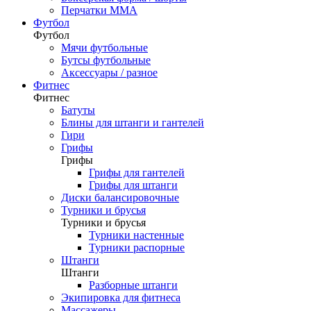
Перчатки ММА
Футбол
Футбол
Мячи футбольные
Бутсы футбольные
Аксессуары / разное
Фитнес
Фитнес
Батуты
Блины для штанги и гантелей
Гири
Грифы
Грифы
Грифы для гантелей
Грифы для штанги
Диски балансировочные
Турники и брусья
Турники и брусья
Турники настенные
Турники распорные
Штанги
Штанги
Разборные штанги
Экипировка для фитнеса
Массажеры