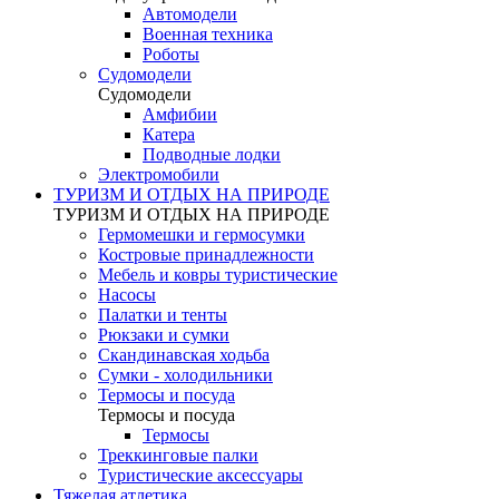
Автомодели
Военная техника
Роботы
Судомодели
Судомодели
Амфибии
Катера
Подводные лодки
Электромобили
ТУРИЗМ И ОТДЫХ НА ПРИРОДЕ
ТУРИЗМ И ОТДЫХ НА ПРИРОДЕ
Гермомешки и гермосумки
Костровые принадлежности
Мебель и ковры туристические
Насосы
Палатки и тенты
Рюкзаки и сумки
Скандинавская ходьба
Сумки - холодильники
Термосы и посуда
Термосы и посуда
Термосы
Треккинговые палки
Туристические аксессуары
Тяжелая атлетика