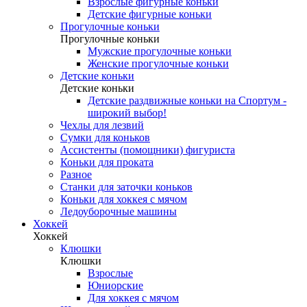
Взрослые фигурные коньки
Детские фигурные коньки
Прогулочные коньки
Прогулочные коньки
Мужские прогулочные коньки
Женские прогулочные коньки
Детские коньки
Детские коньки
Детские раздвижные коньки на Спортум -
широкий выбор!
Чехлы для лезвий
Сумки для коньков
Ассистенты (помощники) фигуриста
Коньки для проката
Разное
Станки для заточки коньков
Коньки для хоккея с мячом
Ледоуборочные машины
Хоккей
Хоккей
Клюшки
Клюшки
Взрослые
Юниорские
Для хоккея с мячом