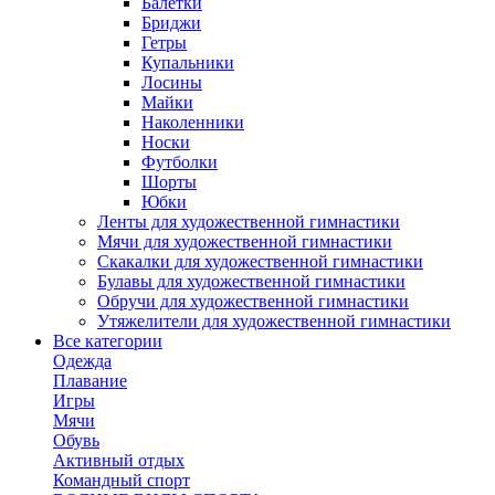
Балетки
Бриджи
Гетры
Купальники
Лосины
Майки
Наколенники
Носки
Футболки
Шорты
Юбки
Ленты для художественной гимнастики
Мячи для художественной гимнастики
Скакалки для художественной гимнастики
Булавы для художественной гимнастики
Обручи для художественной гимнастики
Утяжелители для художественной гимнастики
Все категории
Одежда
Плавание
Игры
Мячи
Обувь
Активный отдых
Командный спорт