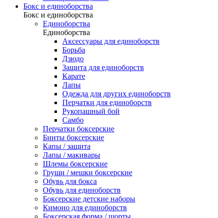
Бокс и единоборства
Бокс и единоборства
Единоборства
Единоборства
Аксессуары для единоборств
Борьба
Дзюдо
Защита для единоборств
Карате
Лапы
Одежда для других единоборств
Перчатки для единоборств
Рукопашный бой
Самбо
Перчатки боксерские
Бинты боксерские
Капы / защита
Лапы / макивары
Шлемы боксерские
Груши / мешки боксерские
Обувь для бокса
Обувь для единоборств
Боксерские детские наборы
Кимоно для единоборств
Боксерская форма / шорты