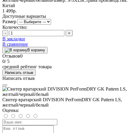
желтый/черный/белыйnРазмер: S-3XLnСтрана производства:
Китай
1 499р.
Доступные варианты
Размер
Количество:
-
+
В закладки
В сравнение
В корзину
Отзывов
0
0
/ 5
средний рейтинг товара
Написать отзыв
Написать отзыв
Свитер вратарский DIVISION PerFormDRY GK Pattern LS,
желтый/черный/белый
Оценка: