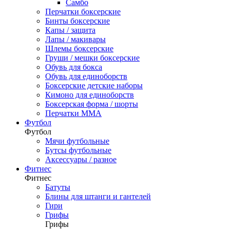
Самбо
Перчатки боксерские
Бинты боксерские
Капы / защита
Лапы / макивары
Шлемы боксерские
Груши / мешки боксерские
Обувь для бокса
Обувь для единоборств
Боксерские детские наборы
Кимоно для единоборств
Боксерская форма / шорты
Перчатки ММА
Футбол
Футбол
Мячи футбольные
Бутсы футбольные
Аксессуары / разное
Фитнес
Фитнес
Батуты
Блины для штанги и гантелей
Гири
Грифы
Грифы