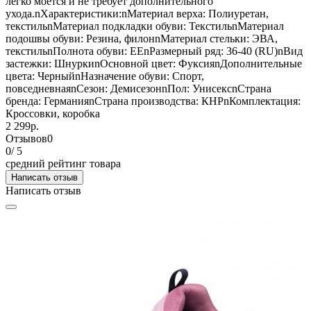
легко моется и не требует дополнительного
ухода.nХарактеристики:nМатериал верха: Полиуретан,
текстильnМатериал подкладки обуви: ТекстильnМатериал
подошвы обуви: Резина, филонnМатериал стельки: ЭВА,
текстильnПолнота обуви: ЕЕnРазмерный ряд: 36-40 (RU)nВид
застежки: ШнуркиnОсновной цвет: ФуксияnДополнительные
цвета: ЧерныйnНазначение обуви: Спорт,
повседневнаяnСезон: ДемисезонnПол: УнисексnСтрана
бренда: ГерманияnСтрана производства: КНРnКомплектация:
Кроссовки, коробка
2 299р.
Отзывов
0
0
/ 5
средний рейтинг товара
Написать отзыв
Написать отзыв