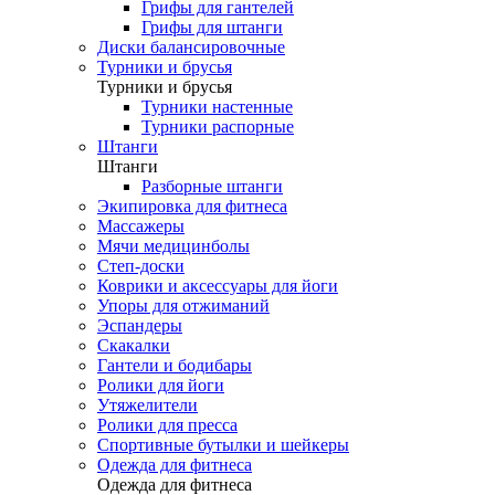
Грифы для гантелей
Грифы для штанги
Диски балансировочные
Турники и брусья
Турники и брусья
Турники настенные
Турники распорные
Штанги
Штанги
Разборные штанги
Экипировка для фитнеса
Массажеры
Мячи медицинболы
Степ-доски
Коврики и аксессуары для йоги
Упоры для отжиманий
Эспандеры
Скакалки
Гантели и бодибары
Ролики для йоги
Утяжелители
Ролики для пресса
Спортивные бутылки и шейкеры
Одежда для фитнеса
Одежда для фитнеса