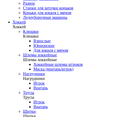
Разное
Станки для заточки коньков
Коньки для хоккея с мячом
Ледоуборочные машины
Хоккей
Хоккей
Клюшки
Клюшки
Взрослые
Юниорские
Для хоккея с мячом
Шлемы хоккейные
Шлемы хоккейные
Хоккейные шлемы игроков
Маска (вратарь/игрок)
Нагрудники
Нагрудники
Игрок
Вратарь
Трусы
Трусы
Игрок
Вратарь
Щитки
Щитки