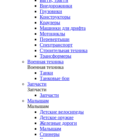
Багги, трагги
Внедорожники
Грузовики
Конструкторы
Краулеры
Машинки для дрифта
Мотоциклы
Перевертыши
Спецтранспорт
Строительная техника
Трансформеры
Военная техника
Военная техника
Танки
Танковые бои
Запчасти
Запчасти
Запчасти
Малышам
Малышам
Детские велосипеды
Детское оружие
Железные дороги
Малышам
Спинеры