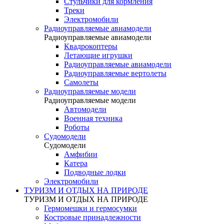
Стульчики для кормления
Треки
Электромобили
Радиоуправляемые авиамодели
Радиоуправляемые авиамодели
Квадрокоптеры
Летающие игрушки
Радиоуправляемые авиамодели
Радиоуправляемые вертолеты
Самолеты
Радиоуправляемые модели
Радиоуправляемые модели
Автомодели
Военная техника
Роботы
Судомодели
Судомодели
Амфибии
Катера
Подводные лодки
Электромобили
ТУРИЗМ И ОТДЫХ НА ПРИРОДЕ
ТУРИЗМ И ОТДЫХ НА ПРИРОДЕ
Гермомешки и гермосумки
Костровые принадлежности