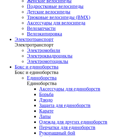
Женские велосипеды
Подростковые велосипеды
Детские велосипеды
Трюковые велосипеды (BMX)
Аксессуары для велосипеда
Велозапчасти
Велоэкипировка
Электротранспорт
Электротранспорт
Электромобили
Электроквадроциклы
Электромотоциклы
Бокс и единоборства
Бокс и единоборства
Единоборства
Единоборства
Аксессуары для единоборств
Борьба
Дзюдо
Защита для единоборств
Карате
Лапы
Одежда для других единоборств
Перчатки для единоборств
Рукопашный бой