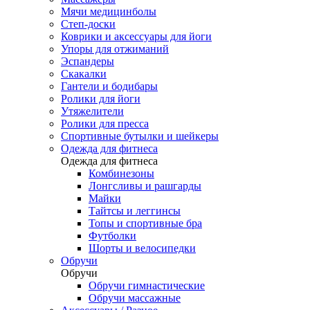
Мячи медицинболы
Степ-доски
Коврики и аксессуары для йоги
Упоры для отжиманий
Эспандеры
Скакалки
Гантели и бодибары
Ролики для йоги
Утяжелители
Ролики для пресса
Спортивные бутылки и шейкеры
Одежда для фитнеса
Одежда для фитнеса
Комбинезоны
Лонгсливы и рашгарды
Майки
Тайтсы и леггинсы
Топы и спортивные бра
Футболки
Шорты и велосипедки
Обручи
Обручи
Обручи гимнастические
Обручи массажные