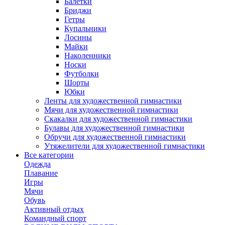
Балетки
Бриджи
Гетры
Купальники
Лосины
Майки
Наколенники
Носки
Футболки
Шорты
Юбки
Ленты для художественной гимнастики
Мячи для художественной гимнастики
Скакалки для художественной гимнастики
Булавы для художественной гимнастики
Обручи для художественной гимнастики
Утяжелители для художественной гимнастики
Все категории
Одежда
Плавание
Игры
Мячи
Обувь
Активный отдых
Командный спорт