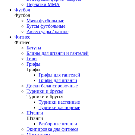
Перчатки ММА
Футбол
Футбол
Мячи футбольные
Бутсы футбольные
Аксессуары / разное
Фитнес
Фитнес
Батуты
Блины для штанги и гантелей
Гири
Грифы
Грифы
Грифы для гантелей
Грифы для штанги
Диски балансировочные
Турники и брусья
Турники и брусья
Турники настенные
Турники распорные
Штанги
Штанги
Разборные штанги
Экипировка для фитнеса
Массажеры