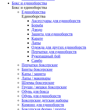
Бокс и единоборства
Бокс и единоборства
Единоборства
Единоборства
Аксессуары для единоборств
Борьба
Дзюдо
Защита для единоборств
Карате
Лапы
Одежда для других единоборств
Перчатки для единоборств
Рукопашный бой
Самбо
Перчатки боксерские
Бинты боксерские
Капы / защита
Лапы / макивары
Шлемы боксерские
Груши / мешки боксерские
Обувь для бокса
Обувь для единоборств
Боксерские детские наборы
Кимоно для единоборств
Боксерская форма / шорты