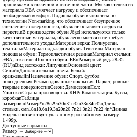
прошивками в носочной и пяточной части. Мягкая стелька из
материала ЭВА смягчает нагрузку и обеспечивает
необходимый комфорт. Подошва обуви выполнена по
технологии Non-marking, что обеспечивает безупречное
сцепление с поверхностью, обувь не оставляет следов на
паркете.nВ производстве обуви Jögel используются только
качественные материалы, обувь легко моется и не требует
дополнительного ухода.nМатериал верха: Полиуретан,
текстильnМатериал подкладки обуви: ТекстильnМатериал
подошвы обуви: Термопластичная резинаnМатериал стельки:
ЭВА, текстильnПолнота обуви: ЕЕnРазмерный ряд: 28-35
(RU)nВид застежки: ЛипучкиnОсновной цвет:
СинийnДополнительные цвета: Белый/
оранжевыйnНазначение обуви: Спорт, футбол,
повседневнаяnРекомендованные покрытия: Паркет, ровные
твердые поверхностиnСезон: ДемисезонnПол:
УнисексnСтрана производства: КНРnКомплектация: Бутсы,
коробкаnТаблица
размеров:nРазмер*n28n29n30n31n32n33n34n35nДлина
стельки, смn18n18,6n19,3n20n20,7n21,3n21,7n22,4n*Данная
модель соответствует указанному российскому размеру.
1 499р.
Доступные варианты
Размер
Количество: