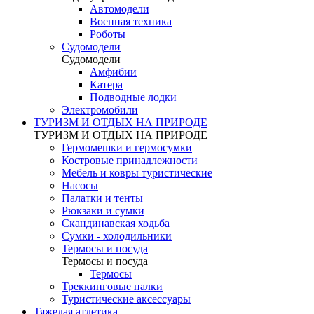
Автомодели
Военная техника
Роботы
Судомодели
Судомодели
Амфибии
Катера
Подводные лодки
Электромобили
ТУРИЗМ И ОТДЫХ НА ПРИРОДЕ
ТУРИЗМ И ОТДЫХ НА ПРИРОДЕ
Гермомешки и гермосумки
Костровые принадлежности
Мебель и ковры туристические
Насосы
Палатки и тенты
Рюкзаки и сумки
Скандинавская ходьба
Сумки - холодильники
Термосы и посуда
Термосы и посуда
Термосы
Треккинговые палки
Туристические аксессуары
Тяжелая атлетика