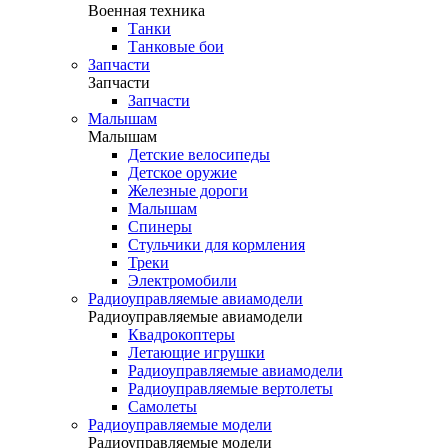
Военная техника
Танки
Танковые бои
Запчасти
Запчасти
Запчасти
Малышам
Малышам
Детские велосипеды
Детское оружие
Железные дороги
Малышам
Спинеры
Стульчики для кормления
Треки
Электромобили
Радиоуправляемые авиамодели
Радиоуправляемые авиамодели
Квадрокоптеры
Летающие игрушки
Радиоуправляемые авиамодели
Радиоуправляемые вертолеты
Самолеты
Радиоуправляемые модели
Радиоуправляемые модели