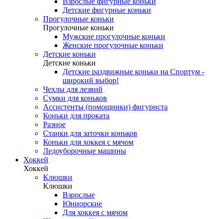
Взрослые фигурные коньки
Детские фигурные коньки
Прогулочные коньки
Прогулочные коньки
Мужские прогулочные коньки
Женские прогулочные коньки
Детские коньки
Детские коньки
Детские раздвижные коньки на Спортум -
широкий выбор!
Чехлы для лезвий
Сумки для коньков
Ассистенты (помощники) фигуриста
Коньки для проката
Разное
Станки для заточки коньков
Коньки для хоккея с мячом
Ледоуборочные машины
Хоккей
Хоккей
Клюшки
Клюшки
Взрослые
Юниорские
Для хоккея с мячом