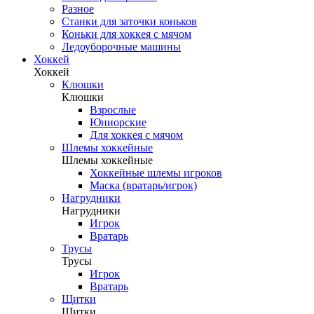
Разное
Станки для заточки коньков
Коньки для хоккея с мячом
Ледоуборочные машины
Хоккей
Хоккей
Клюшки
Клюшки
Взрослые
Юниорские
Для хоккея с мячом
Шлемы хоккейные
Шлемы хоккейные
Хоккейные шлемы игроков
Маска (вратарь/игрок)
Нагрудники
Нагрудники
Игрок
Вратарь
Трусы
Трусы
Игрок
Вратарь
Щитки
Щитки