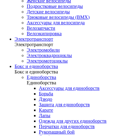
Женские велосипеды
Подростковые велосипеды
Детские велосипеды
Трюковые велосипеды (BMX)
Аксессуары для велосипеда
Велозапчасти
Велоэкипировка
Электротранспорт
Электротранспорт
Электромобили
Электроквадроциклы
Электромотоциклы
Бокс и единоборства
Бокс и единоборства
Единоборства
Единоборства
Аксессуары для единоборств
Борьба
Дзюдо
Защита для единоборств
Карате
Лапы
Одежда для других единоборств
Перчатки для единоборств
Рукопашный бой