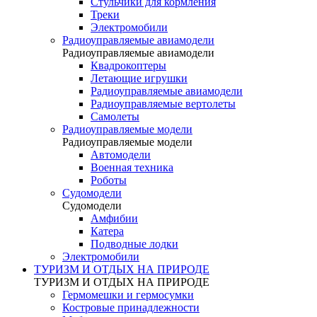
Стульчики для кормления
Треки
Электромобили
Радиоуправляемые авиамодели
Радиоуправляемые авиамодели
Квадрокоптеры
Летающие игрушки
Радиоуправляемые авиамодели
Радиоуправляемые вертолеты
Самолеты
Радиоуправляемые модели
Радиоуправляемые модели
Автомодели
Военная техника
Роботы
Судомодели
Судомодели
Амфибии
Катера
Подводные лодки
Электромобили
ТУРИЗМ И ОТДЫХ НА ПРИРОДЕ
ТУРИЗМ И ОТДЫХ НА ПРИРОДЕ
Гермомешки и гермосумки
Костровые принадлежности