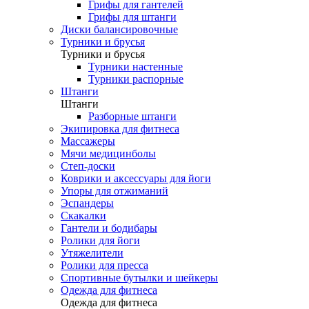
Грифы для гантелей
Грифы для штанги
Диски балансировочные
Турники и брусья
Турники и брусья
Турники настенные
Турники распорные
Штанги
Штанги
Разборные штанги
Экипировка для фитнеса
Массажеры
Мячи медицинболы
Степ-доски
Коврики и аксессуары для йоги
Упоры для отжиманий
Эспандеры
Скакалки
Гантели и бодибары
Ролики для йоги
Утяжелители
Ролики для пресса
Спортивные бутылки и шейкеры
Одежда для фитнеса
Одежда для фитнеса