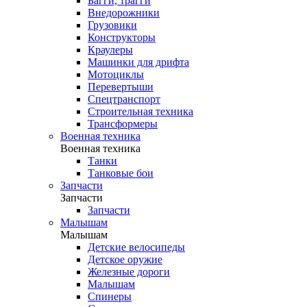
Багги, трагги
Внедорожники
Грузовики
Конструкторы
Краулеры
Машинки для дрифта
Мотоциклы
Перевертыши
Спецтранспорт
Строительная техника
Трансформеры
Военная техника
Военная техника
Танки
Танковые бои
Запчасти
Запчасти
Запчасти
Малышам
Малышам
Детские велосипеды
Детское оружие
Железные дороги
Малышам
Спинеры