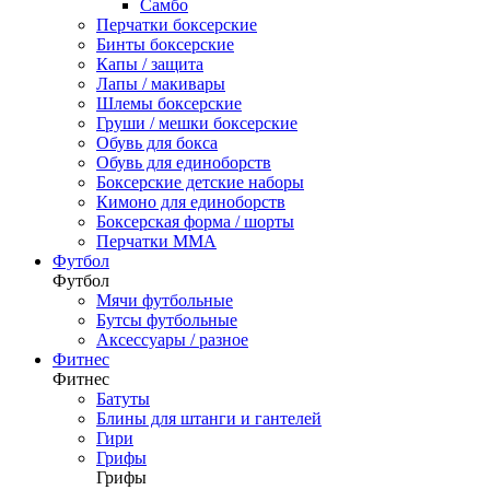
Самбо
Перчатки боксерские
Бинты боксерские
Капы / защита
Лапы / макивары
Шлемы боксерские
Груши / мешки боксерские
Обувь для бокса
Обувь для единоборств
Боксерские детские наборы
Кимоно для единоборств
Боксерская форма / шорты
Перчатки ММА
Футбол
Футбол
Мячи футбольные
Бутсы футбольные
Аксессуары / разное
Фитнес
Фитнес
Батуты
Блины для штанги и гантелей
Гири
Грифы
Грифы