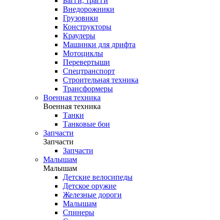
Багги, трагги
Внедорожники
Грузовики
Конструкторы
Краулеры
Машинки для дрифта
Мотоциклы
Перевертыши
Спецтранспорт
Строительная техника
Трансформеры
Военная техника
Военная техника
Танки
Танковые бои
Запчасти
Запчасти
Запчасти
Малышам
Малышам
Детские велосипеды
Детское оружие
Железные дороги
Малышам
Спинеры