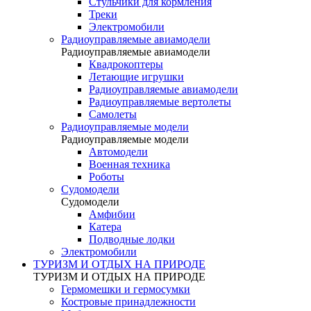
Стульчики для кормления
Треки
Электромобили
Радиоуправляемые авиамодели
Радиоуправляемые авиамодели
Квадрокоптеры
Летающие игрушки
Радиоуправляемые авиамодели
Радиоуправляемые вертолеты
Самолеты
Радиоуправляемые модели
Радиоуправляемые модели
Автомодели
Военная техника
Роботы
Судомодели
Судомодели
Амфибии
Катера
Подводные лодки
Электромобили
ТУРИЗМ И ОТДЫХ НА ПРИРОДЕ
ТУРИЗМ И ОТДЫХ НА ПРИРОДЕ
Гермомешки и гермосумки
Костровые принадлежности