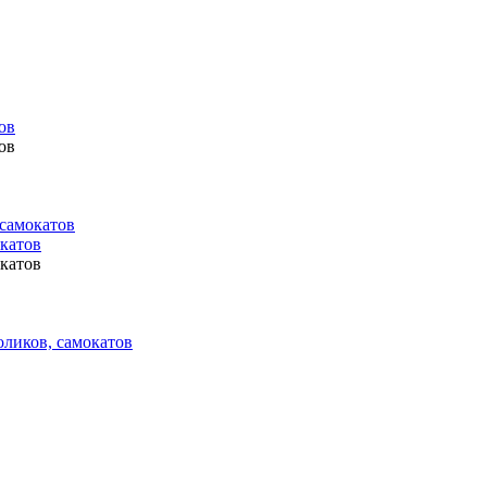
ов
ов
 самокатов
окатов
окатов
оликов, самокатов