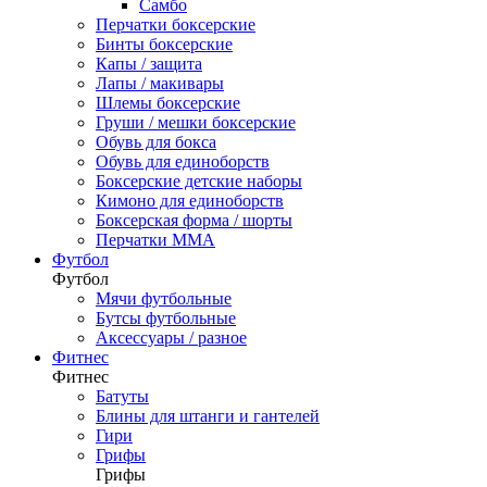
Самбо
Перчатки боксерские
Бинты боксерские
Капы / защита
Лапы / макивары
Шлемы боксерские
Груши / мешки боксерские
Обувь для бокса
Обувь для единоборств
Боксерские детские наборы
Кимоно для единоборств
Боксерская форма / шорты
Перчатки ММА
Футбол
Футбол
Мячи футбольные
Бутсы футбольные
Аксессуары / разное
Фитнес
Фитнес
Батуты
Блины для штанги и гантелей
Гири
Грифы
Грифы