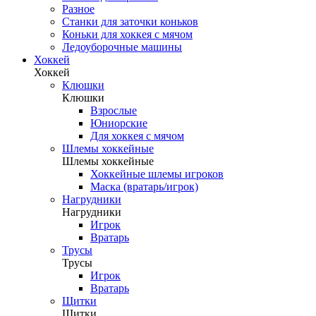
Разное
Станки для заточки коньков
Коньки для хоккея с мячом
Ледоуборочные машины
Хоккей
Хоккей
Клюшки
Клюшки
Взрослые
Юниорские
Для хоккея с мячом
Шлемы хоккейные
Шлемы хоккейные
Хоккейные шлемы игроков
Маска (вратарь/игрок)
Нагрудники
Нагрудники
Игрок
Вратарь
Трусы
Трусы
Игрок
Вратарь
Щитки
Щитки