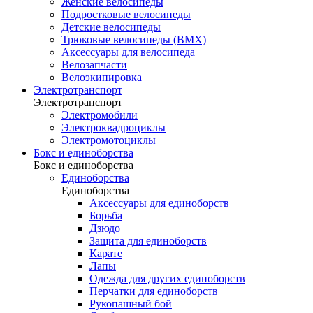
Женские велосипеды
Подростковые велосипеды
Детские велосипеды
Трюковые велосипеды (BMX)
Аксессуары для велосипеда
Велозапчасти
Велоэкипировка
Электротранспорт
Электротранспорт
Электромобили
Электроквадроциклы
Электромотоциклы
Бокс и единоборства
Бокс и единоборства
Единоборства
Единоборства
Аксессуары для единоборств
Борьба
Дзюдо
Защита для единоборств
Карате
Лапы
Одежда для других единоборств
Перчатки для единоборств
Рукопашный бой