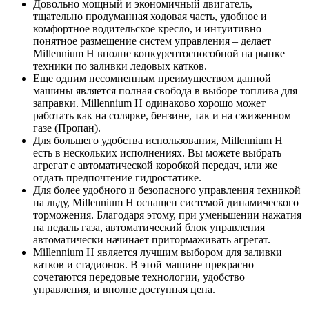
Довольно мощный и экономичный двигатель,
тщательно продуманная ходовая часть, удобное и
комфортное водительское кресло, и интуитивно
понятное размещение систем управления – делает
Millennium H вполне конкурентоспособной на рынке
техники по заливки ледовых катков.
Еще одним несомненным преимуществом данной
машины является полная свобода в выборе топлива для
заправки. Millennium H одинаково хорошо может
работать как на солярке, бензине, так и на сжиженном
газе (Пропан).
Для большего удобства использования, Millennium H
есть в нескольких исполнениях. Вы можете выбрать
агрегат с автоматической коробкой передач, или же
отдать предпочтение гидростатике.
Для более удобного и безопасного управления техникой
на льду, Millennium H оснащен системой динамического
торможения. Благодаря этому, при уменьшении нажатия
на педаль газа, автоматический блок управления
автоматически начинает притормаживать агрегат.
Millennium H является лучшим выбором для заливки
катков и стадионов. В этой машине прекрасно
сочетаются передовые технологии, удобство
управления, и вполне доступная цена.