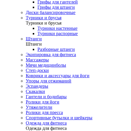
Грифы для гантелей
Грифы для штанги
Диски балансировочные
Турники и брусья
Турники и брусья
Турники настенные
Турники распорные
Штанги
Штанги
Разборные штанги
Экипировка для фитнеса
Массажеры
Мячи медицинболы
Степ-доски
Коврики и аксессуары для йоги
Упоры для отжиманий
Эспандеры
Скакалки
Гантели и бодибары
Ролики для йоги
Утяжелители
Ролики для пресса
Спортивные бутылки и шейкеры
Одежда для фитнеса
Одежда для фитнеса