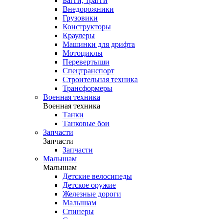
Багги, трагги
Внедорожники
Грузовики
Конструкторы
Краулеры
Машинки для дрифта
Мотоциклы
Перевертыши
Спецтранспорт
Строительная техника
Трансформеры
Военная техника
Военная техника
Танки
Танковые бои
Запчасти
Запчасти
Запчасти
Малышам
Малышам
Детские велосипеды
Детское оружие
Железные дороги
Малышам
Спинеры