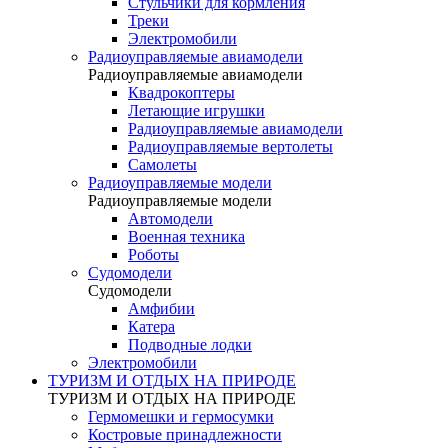
Стульчики для кормления
Треки
Электромобили
Радиоуправляемые авиамодели
Радиоуправляемые авиамодели
Квадрокоптеры
Летающие игрушки
Радиоуправляемые авиамодели
Радиоуправляемые вертолеты
Самолеты
Радиоуправляемые модели
Радиоуправляемые модели
Автомодели
Военная техника
Роботы
Судомодели
Судомодели
Амфибии
Катера
Подводные лодки
Электромобили
ТУРИЗМ И ОТДЫХ НА ПРИРОДЕ
ТУРИЗМ И ОТДЫХ НА ПРИРОДЕ
Гермомешки и гермосумки
Костровые принадлежности