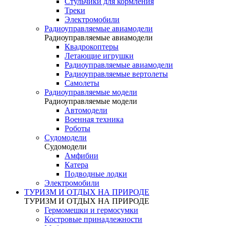
Стульчики для кормления
Треки
Электромобили
Радиоуправляемые авиамодели
Радиоуправляемые авиамодели
Квадрокоптеры
Летающие игрушки
Радиоуправляемые авиамодели
Радиоуправляемые вертолеты
Самолеты
Радиоуправляемые модели
Радиоуправляемые модели
Автомодели
Военная техника
Роботы
Судомодели
Судомодели
Амфибии
Катера
Подводные лодки
Электромобили
ТУРИЗМ И ОТДЫХ НА ПРИРОДЕ
ТУРИЗМ И ОТДЫХ НА ПРИРОДЕ
Гермомешки и гермосумки
Костровые принадлежности