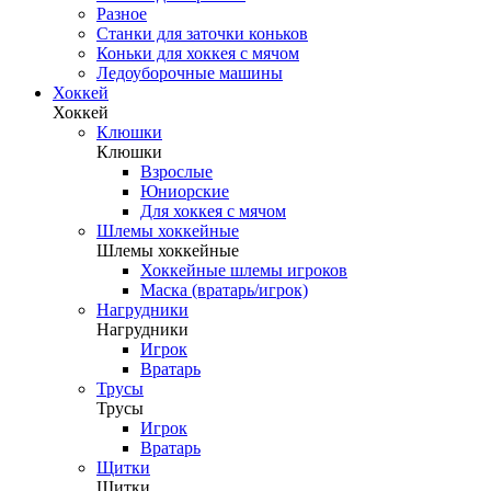
Разное
Станки для заточки коньков
Коньки для хоккея с мячом
Ледоуборочные машины
Хоккей
Хоккей
Клюшки
Клюшки
Взрослые
Юниорские
Для хоккея с мячом
Шлемы хоккейные
Шлемы хоккейные
Хоккейные шлемы игроков
Маска (вратарь/игрок)
Нагрудники
Нагрудники
Игрок
Вратарь
Трусы
Трусы
Игрок
Вратарь
Щитки
Щитки