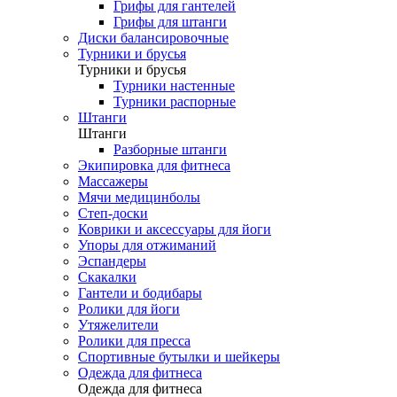
Грифы для гантелей
Грифы для штанги
Диски балансировочные
Турники и брусья
Турники и брусья
Турники настенные
Турники распорные
Штанги
Штанги
Разборные штанги
Экипировка для фитнеса
Массажеры
Мячи медицинболы
Степ-доски
Коврики и аксессуары для йоги
Упоры для отжиманий
Эспандеры
Скакалки
Гантели и бодибары
Ролики для йоги
Утяжелители
Ролики для пресса
Спортивные бутылки и шейкеры
Одежда для фитнеса
Одежда для фитнеса