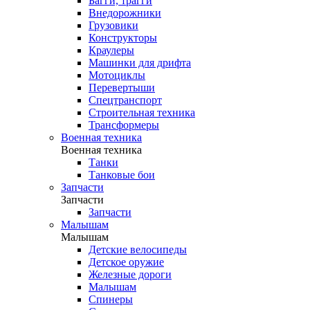
Багги, трагги
Внедорожники
Грузовики
Конструкторы
Краулеры
Машинки для дрифта
Мотоциклы
Перевертыши
Спецтранспорт
Строительная техника
Трансформеры
Военная техника
Военная техника
Танки
Танковые бои
Запчасти
Запчасти
Запчасти
Малышам
Малышам
Детские велосипеды
Детское оружие
Железные дороги
Малышам
Спинеры