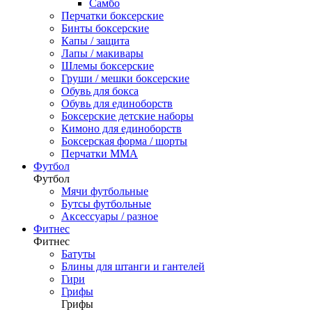
Самбо
Перчатки боксерские
Бинты боксерские
Капы / защита
Лапы / макивары
Шлемы боксерские
Груши / мешки боксерские
Обувь для бокса
Обувь для единоборств
Боксерские детские наборы
Кимоно для единоборств
Боксерская форма / шорты
Перчатки ММА
Футбол
Футбол
Мячи футбольные
Бутсы футбольные
Аксессуары / разное
Фитнес
Фитнес
Батуты
Блины для штанги и гантелей
Гири
Грифы
Грифы