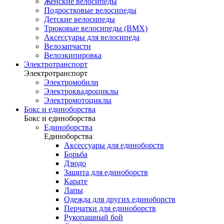
Женские велосипеды
Подростковые велосипеды
Детские велосипеды
Трюковые велосипеды (BMX)
Аксессуары для велосипеда
Велозапчасти
Велоэкипировка
Электротранспорт
Электротранспорт
Электромобили
Электроквадроциклы
Электромотоциклы
Бокс и единоборства
Бокс и единоборства
Единоборства
Единоборства
Аксессуары для единоборств
Борьба
Дзюдо
Защита для единоборств
Карате
Лапы
Одежда для других единоборств
Перчатки для единоборств
Рукопашный бой