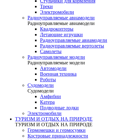
Стульчики для кормления
Треки
Электромобили
Радиоуправляемые авиамодели
Радиоуправляемые авиамодели
Квадрокоптеры
Летающие игрушки
Радиоуправляемые авиамодели
Радиоуправляемые вертолеты
Самолеты
Радиоуправляемые модели
Радиоуправляемые модели
Автомодели
Военная техника
Роботы
Судомодели
Судомодели
Амфибии
Катера
Подводные лодки
Электромобили
ТУРИЗМ И ОТДЫХ НА ПРИРОДЕ
ТУРИЗМ И ОТДЫХ НА ПРИРОДЕ
Гермомешки и гермосумки
Костровые принадлежности