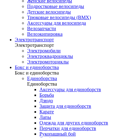
Женские велосипеды
Подростковые велосипеды
Детские велосипеды
Трюковые велосипеды (BMX)
Аксессуары для велосипеда
Велозапчасти
Велоэкипировка
Электротранспорт
Электротранспорт
Электромобили
Электроквадроциклы
Электромотоциклы
Бокс и единоборства
Бокс и единоборства
Единоборства
Единоборства
Аксессуары для единоборств
Борьба
Дзюдо
Защита для единоборств
Карате
Лапы
Одежда для других единоборств
Перчатки для единоборств
Рукопашный бой