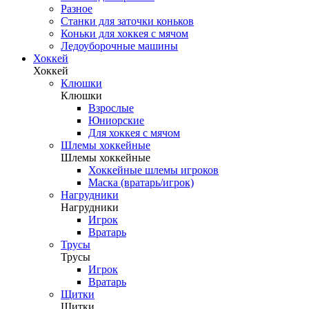
Разное
Станки для заточки коньков
Коньки для хоккея с мячом
Ледоуборочные машины
Хоккей
Хоккей
Клюшки
Клюшки
Взрослые
Юниорские
Для хоккея с мячом
Шлемы хоккейные
Шлемы хоккейные
Хоккейные шлемы игроков
Маска (вратарь/игрок)
Нагрудники
Нагрудники
Игрок
Вратарь
Трусы
Трусы
Игрок
Вратарь
Щитки
Щитки