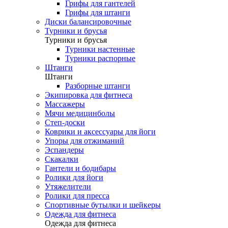
Грифы для гантелей
Грифы для штанги
Диски балансировочные
Турники и брусья
Турники и брусья
Турники настенные
Турники распорные
Штанги
Штанги
Разборные штанги
Экипировка для фитнеса
Массажеры
Мячи медицинболы
Степ-доски
Коврики и аксессуары для йоги
Упоры для отжиманий
Эспандеры
Скакалки
Гантели и бодибары
Ролики для йоги
Утяжелители
Ролики для пресса
Спортивные бутылки и шейкеры
Одежда для фитнеса
Одежда для фитнеса