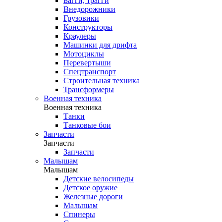
Багги, трагги
Внедорожники
Грузовики
Конструкторы
Краулеры
Машинки для дрифта
Мотоциклы
Перевертыши
Спецтранспорт
Строительная техника
Трансформеры
Военная техника
Военная техника
Танки
Танковые бои
Запчасти
Запчасти
Запчасти
Малышам
Малышам
Детские велосипеды
Детское оружие
Железные дороги
Малышам
Спинеры