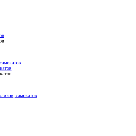
ов
ов
 самокатов
окатов
окатов
оликов, самокатов