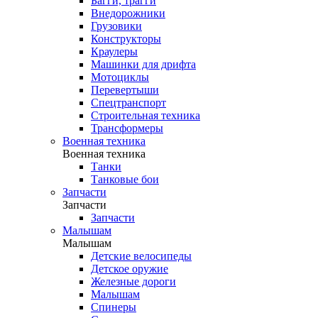
Багги, трагги
Внедорожники
Грузовики
Конструкторы
Краулеры
Машинки для дрифта
Мотоциклы
Перевертыши
Спецтранспорт
Строительная техника
Трансформеры
Военная техника
Военная техника
Танки
Танковые бои
Запчасти
Запчасти
Запчасти
Малышам
Малышам
Детские велосипеды
Детское оружие
Железные дороги
Малышам
Спинеры