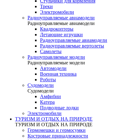
Стульчики для кормления
Треки
Электромобили
Радиоуправляемые авиамодели
Радиоуправляемые авиамодели
Квадрокоптеры
Летающие игрушки
Радиоуправляемые авиамодели
Радиоуправляемые вертолеты
Самолеты
Радиоуправляемые модели
Радиоуправляемые модели
Автомодели
Военная техника
Роботы
Судомодели
Судомодели
Амфибии
Катера
Подводные лодки
Электромобили
ТУРИЗМ И ОТДЫХ НА ПРИРОДЕ
ТУРИЗМ И ОТДЫХ НА ПРИРОДЕ
Гермомешки и гермосумки
Костровые принадлежности