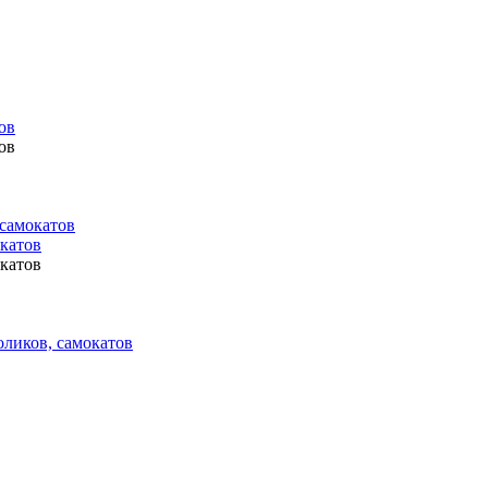
ов
ов
 самокатов
окатов
окатов
оликов, самокатов