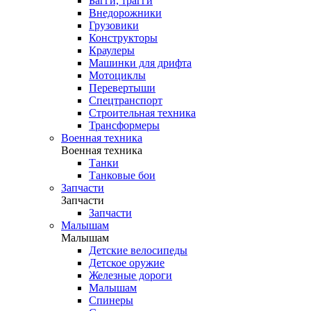
Багги, трагги
Внедорожники
Грузовики
Конструкторы
Краулеры
Машинки для дрифта
Мотоциклы
Перевертыши
Спецтранспорт
Строительная техника
Трансформеры
Военная техника
Военная техника
Танки
Танковые бои
Запчасти
Запчасти
Запчасти
Малышам
Малышам
Детские велосипеды
Детское оружие
Железные дороги
Малышам
Спинеры