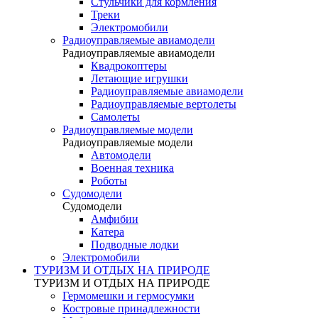
Стульчики для кормления
Треки
Электромобили
Радиоуправляемые авиамодели
Радиоуправляемые авиамодели
Квадрокоптеры
Летающие игрушки
Радиоуправляемые авиамодели
Радиоуправляемые вертолеты
Самолеты
Радиоуправляемые модели
Радиоуправляемые модели
Автомодели
Военная техника
Роботы
Судомодели
Судомодели
Амфибии
Катера
Подводные лодки
Электромобили
ТУРИЗМ И ОТДЫХ НА ПРИРОДЕ
ТУРИЗМ И ОТДЫХ НА ПРИРОДЕ
Гермомешки и гермосумки
Костровые принадлежности