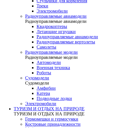
Стульчики для кормления
Треки
Электромобили
Радиоуправляемые авиамодели
Радиоуправляемые авиамодели
Квадрокоптеры
Летающие игрушки
Радиоуправляемые авиамодели
Радиоуправляемые вертолеты
Самолеты
Радиоуправляемые модели
Радиоуправляемые модели
Автомодели
Военная техника
Роботы
Судомодели
Судомодели
Амфибии
Катера
Подводные лодки
Электромобили
ТУРИЗМ И ОТДЫХ НА ПРИРОДЕ
ТУРИЗМ И ОТДЫХ НА ПРИРОДЕ
Гермомешки и гермосумки
Костровые принадлежности