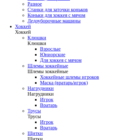
Разное
Станки для заточки коньков
Коньки для хоккея с мячом
Ледоуборочные машины
Хоккей
Хоккей
Клюшки
Клюшки
Взрослые
Юниорские
Для хоккея с мячом
Шлемы хоккейные
Шлемы хоккейные
Хоккейные шлемы игроков
Маска (вратарь/игрок)
Нагрудники
Нагрудники
Игрок
Вратарь
Трусы
Трусы
Игрок
Вратарь
Щитки
Щитки