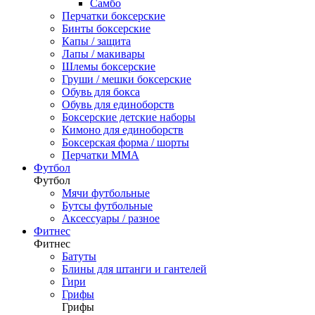
Самбо
Перчатки боксерские
Бинты боксерские
Капы / защита
Лапы / макивары
Шлемы боксерские
Груши / мешки боксерские
Обувь для бокса
Обувь для единоборств
Боксерские детские наборы
Кимоно для единоборств
Боксерская форма / шорты
Перчатки ММА
Футбол
Футбол
Мячи футбольные
Бутсы футбольные
Аксессуары / разное
Фитнес
Фитнес
Батуты
Блины для штанги и гантелей
Гири
Грифы
Грифы