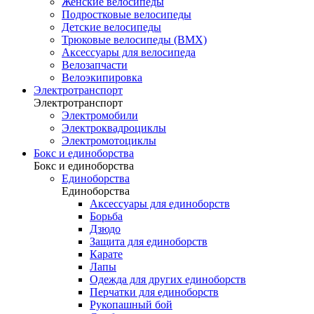
Женские велосипеды
Подростковые велосипеды
Детские велосипеды
Трюковые велосипеды (BMX)
Аксессуары для велосипеда
Велозапчасти
Велоэкипировка
Электротранспорт
Электротранспорт
Электромобили
Электроквадроциклы
Электромотоциклы
Бокс и единоборства
Бокс и единоборства
Единоборства
Единоборства
Аксессуары для единоборств
Борьба
Дзюдо
Защита для единоборств
Карате
Лапы
Одежда для других единоборств
Перчатки для единоборств
Рукопашный бой