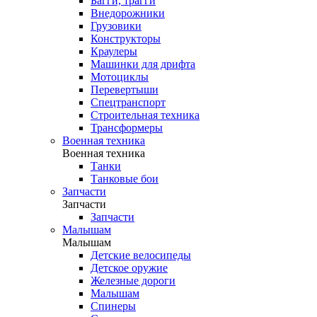
Багги, трагги
Внедорожники
Грузовики
Конструкторы
Краулеры
Машинки для дрифта
Мотоциклы
Перевертыши
Спецтранспорт
Строительная техника
Трансформеры
Военная техника
Военная техника
Танки
Танковые бои
Запчасти
Запчасти
Запчасти
Малышам
Малышам
Детские велосипеды
Детское оружие
Железные дороги
Малышам
Спинеры