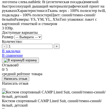
логотипа слева.nathletic fit (атлетическая посадка)nмягкий
быстросохнущий дышащий материалnграфический принт на
рукавахnХарактеристики:nТкань: верх - 100% полиэстер twill,
подкладка - 100% полиэстерnЦвет: синий/темно-синий/
белыйnРазмеры: YS, YM, YL, XSnТип упаковки: пакет с
картонной этикеткой и стикером
3 039р.
Доступные варианты
Размер
Количество:
-
+
В закладки
В сравнение
В корзину
Отзывов
0
0
/ 5
средний рейтинг товара
Написать отзыв
Написать отзыв
Костюм спортивный CAMP Lined Suit, синий/темно-синий/
белый, детский