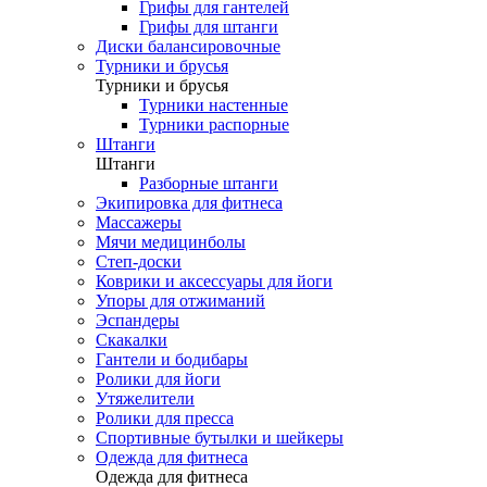
Грифы для гантелей
Грифы для штанги
Диски балансировочные
Турники и брусья
Турники и брусья
Турники настенные
Турники распорные
Штанги
Штанги
Разборные штанги
Экипировка для фитнеса
Массажеры
Мячи медицинболы
Степ-доски
Коврики и аксессуары для йоги
Упоры для отжиманий
Эспандеры
Скакалки
Гантели и бодибары
Ролики для йоги
Утяжелители
Ролики для пресса
Спортивные бутылки и шейкеры
Одежда для фитнеса
Одежда для фитнеса