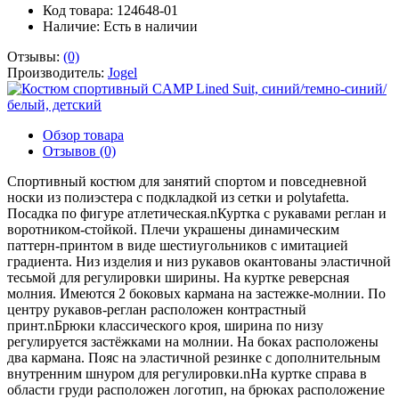
Код товара: 124648-01
Наличие:
Есть в наличии
Отзывы:
(0)
Производитель:
Jogel
Обзор товара
Отзывов (0)
Спортивный костюм для занятий спортом и повседневной
носки из полиэстера с подкладкой из сетки и polytafetta.
Посадка по фигуре атлетическая.nКуртка с рукавами реглан и
воротником-стойкой. Плечи украшены динамическим
паттерн-принтом в виде шестиугольников с имитацией
градиента. Низ изделия и низ рукавов окантованы эластичной
тесьмой для регулировки ширины. На куртке реверсная
молния. Имеются 2 боковых кармана на застежке-молнии. По
центру рукавов-реглан расположен контрастный
принт.nБрюки классического кроя, ширина по низу
регулируется застёжками на молнии. На боках расположены
два кармана. Пояс на эластичной резинке с дополнительным
внутренним шнуром для регулировки.nНа куртке справа в
области груди расположен логотип, на брюках расположение