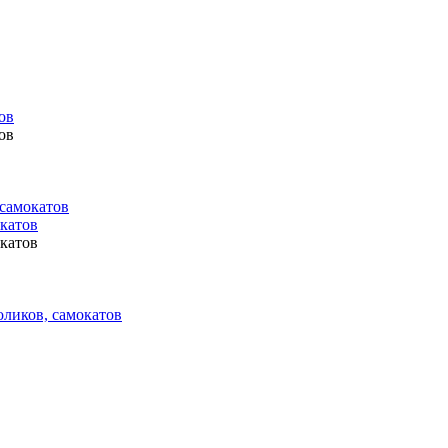
ов
ов
 самокатов
окатов
окатов
оликов, самокатов