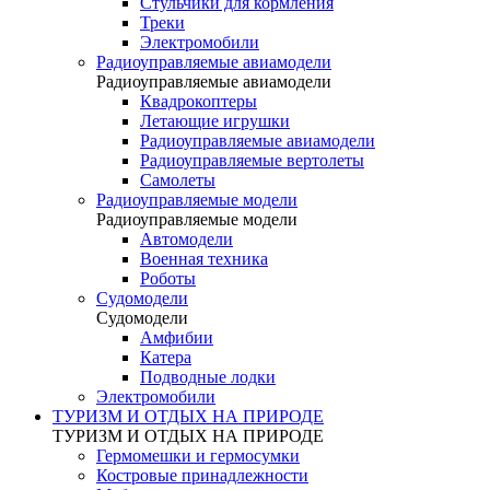
Стульчики для кормления
Треки
Электромобили
Радиоуправляемые авиамодели
Радиоуправляемые авиамодели
Квадрокоптеры
Летающие игрушки
Радиоуправляемые авиамодели
Радиоуправляемые вертолеты
Самолеты
Радиоуправляемые модели
Радиоуправляемые модели
Автомодели
Военная техника
Роботы
Судомодели
Судомодели
Амфибии
Катера
Подводные лодки
Электромобили
ТУРИЗМ И ОТДЫХ НА ПРИРОДЕ
ТУРИЗМ И ОТДЫХ НА ПРИРОДЕ
Гермомешки и гермосумки
Костровые принадлежности