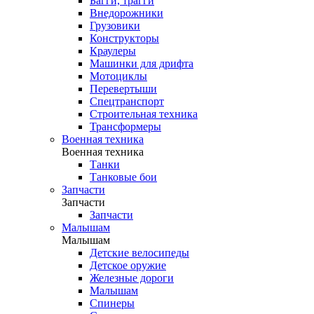
Багги, трагги
Внедорожники
Грузовики
Конструкторы
Краулеры
Машинки для дрифта
Мотоциклы
Перевертыши
Спецтранспорт
Строительная техника
Трансформеры
Военная техника
Военная техника
Танки
Танковые бои
Запчасти
Запчасти
Запчасти
Малышам
Малышам
Детские велосипеды
Детское оружие
Железные дороги
Малышам
Спинеры