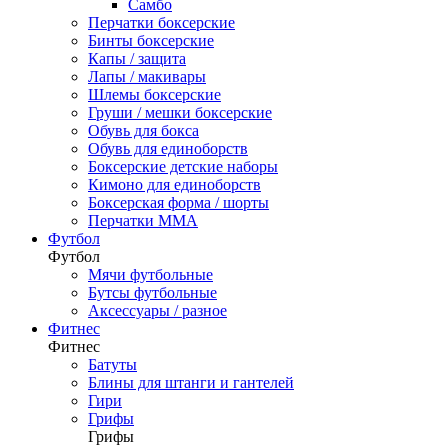
Самбо
Перчатки боксерские
Бинты боксерские
Капы / защита
Лапы / макивары
Шлемы боксерские
Груши / мешки боксерские
Обувь для бокса
Обувь для единоборств
Боксерские детские наборы
Кимоно для единоборств
Боксерская форма / шорты
Перчатки ММА
Футбол
Футбол
Мячи футбольные
Бутсы футбольные
Аксессуары / разное
Фитнес
Фитнес
Батуты
Блины для штанги и гантелей
Гири
Грифы
Грифы