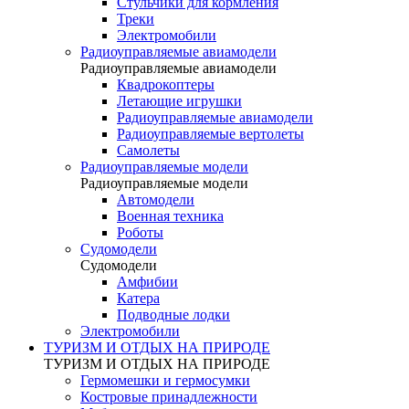
Стульчики для кормления
Треки
Электромобили
Радиоуправляемые авиамодели
Радиоуправляемые авиамодели
Квадрокоптеры
Летающие игрушки
Радиоуправляемые авиамодели
Радиоуправляемые вертолеты
Самолеты
Радиоуправляемые модели
Радиоуправляемые модели
Автомодели
Военная техника
Роботы
Судомодели
Судомодели
Амфибии
Катера
Подводные лодки
Электромобили
ТУРИЗМ И ОТДЫХ НА ПРИРОДЕ
ТУРИЗМ И ОТДЫХ НА ПРИРОДЕ
Гермомешки и гермосумки
Костровые принадлежности