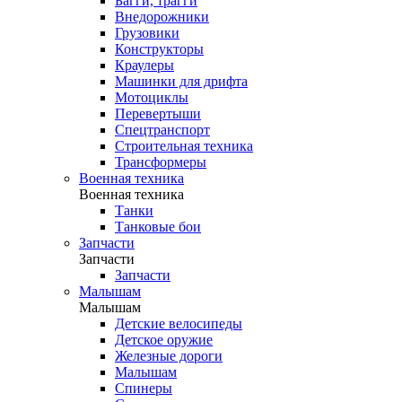
Багги, трагги
Внедорожники
Грузовики
Конструкторы
Краулеры
Машинки для дрифта
Мотоциклы
Перевертыши
Спецтранспорт
Строительная техника
Трансформеры
Военная техника
Военная техника
Танки
Танковые бои
Запчасти
Запчасти
Запчасти
Малышам
Малышам
Детские велосипеды
Детское оружие
Железные дороги
Малышам
Спинеры