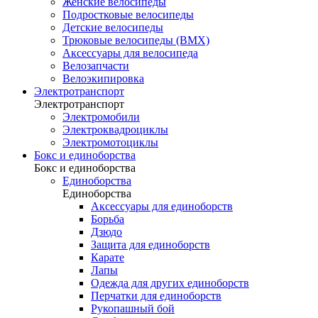
Женские велосипеды
Подростковые велосипеды
Детские велосипеды
Трюковые велосипеды (BMX)
Аксессуары для велосипеда
Велозапчасти
Велоэкипировка
Электротранспорт
Электротранспорт
Электромобили
Электроквадроциклы
Электромотоциклы
Бокс и единоборства
Бокс и единоборства
Единоборства
Единоборства
Аксессуары для единоборств
Борьба
Дзюдо
Защита для единоборств
Карате
Лапы
Одежда для других единоборств
Перчатки для единоборств
Рукопашный бой