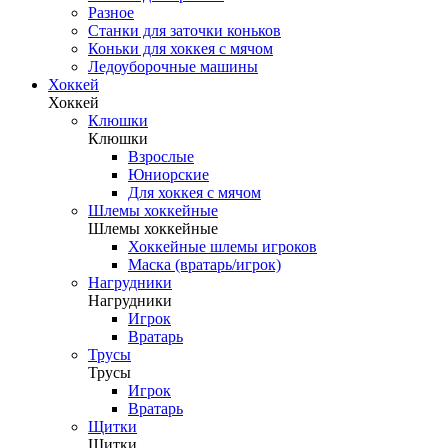
Разное
Станки для заточки коньков
Коньки для хоккея с мячом
Ледоуборочные машины
Хоккей
Хоккей
Клюшки
Клюшки
Взрослые
Юниорские
Для хоккея с мячом
Шлемы хоккейные
Шлемы хоккейные
Хоккейные шлемы игроков
Маска (вратарь/игрок)
Нагрудники
Нагрудники
Игрок
Вратарь
Трусы
Трусы
Игрок
Вратарь
Щитки
Щитки