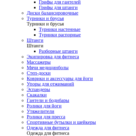
Грифы для гантелей
Грифы для штанги
Диски балансировочные
Турники и брусья
Турники и брусья
Турники настенные
Турники распорные
Штанги
Штанги
Разборные штанги
Экипировка для фитнеса
Массажеры
Мячи медицинболы
Степ-доски
Коврики и аксессуары для йоги
Упоры для отжиманий
Эспандеры
Скакалки
Гантели и бодибары
Ролики для йоги
Утяжелители
Ролики для пресса
Спортивные бутылки и шейкеры
Одежда для фитнеса
Одежда для фитнеса