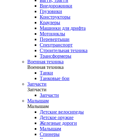
Багги, трагги
Внедорожники
Грузовики
Конструкторы
Краулеры
Машинки для дрифта
Мотоциклы
Перевертыши
Спецтранспорт
Строительная техника
Трансформеры
Военная техника
Военная техника
Танки
Танковые бои
Запчасти
Запчасти
Запчасти
Малышам
Малышам
Детские велосипеды
Детское оружие
Железные дороги
Малышам
Спинеры