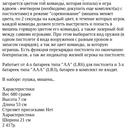
загорается цветом той команды, которая попала) и игра
вдвоем - вчетвером (необходимо докупить еще комплект(ы) с
пистолетами) в режиме "соревнование" (мишень меняет
цвета, по 2 секунды на каждый цвет, в течение которых игрок
каждой команды должен успеть выстрелить и попасть в
мишень горящую цветом его команды), а также лазерный бой
между самими игроками. При этом выбирается вид оружия (в
одном пистолете 4 вида вооружения с разным уроном и
запасом снарядов), а так же цвет команды, за которую
играешь. Есть функция перезарядки пистолета по окончанию
боеприпасов, а так же индикатор жизней игрока на пистолете.
Работает от 4-х батареек типа "АА" (LR6) для пистолета и 3-х
батареек типа "ААА" (LR3), батареи в комплект не входят.
В наборе: пушка, мишень..
Характеристики
Вес
680 грамм
Высота
7 см
Длина
53 см
Стреляет присосками
Нет
Характеристики
Ширина
21 см
2 417р.