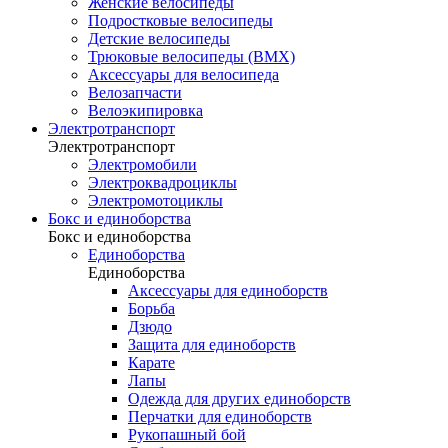
Женские велосипеды
Подростковые велосипеды
Детские велосипеды
Трюковые велосипеды (BMX)
Аксессуары для велосипеда
Велозапчасти
Велоэкипировка
Электротранспорт
Электротранспорт
Электромобили
Электроквадроциклы
Электромотоциклы
Бокс и единоборства
Бокс и единоборства
Единоборства
Единоборства
Аксессуары для единоборств
Борьба
Дзюдо
Защита для единоборств
Карате
Лапы
Одежда для других единоборств
Перчатки для единоборств
Рукопашный бой