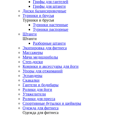
Грифы для гантелей
Грифы для штанги
Диски балансировочные
Турники и брусья
Турники и брусья
Турники настенные
Турники распорные
Штанги
Штанги
Разборные штанги
Экипировка для фитнеса
Массажеры
Мячи медицинболы
Степ-доски
Коврики и аксессуары для йоги
Упоры для отжиманий
Эспандеры
Скакалки
Гантели и бодибары
Ролики для йоги
Утяжелители
Ролики для пресса
Спортивные бутылки и шейкеры
Одежда для фитнеса
Одежда для фитнеса