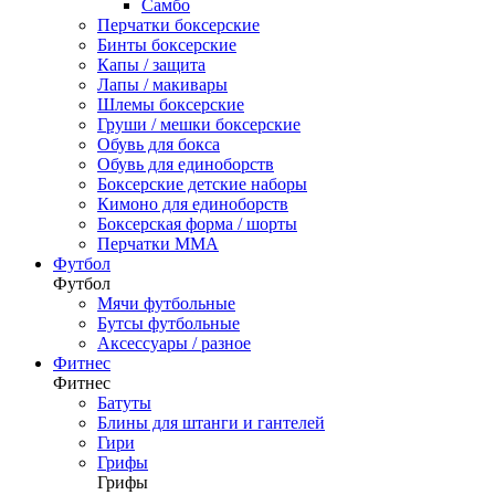
Самбо
Перчатки боксерские
Бинты боксерские
Капы / защита
Лапы / макивары
Шлемы боксерские
Груши / мешки боксерские
Обувь для бокса
Обувь для единоборств
Боксерские детские наборы
Кимоно для единоборств
Боксерская форма / шорты
Перчатки ММА
Футбол
Футбол
Мячи футбольные
Бутсы футбольные
Аксессуары / разное
Фитнес
Фитнес
Батуты
Блины для штанги и гантелей
Гири
Грифы
Грифы