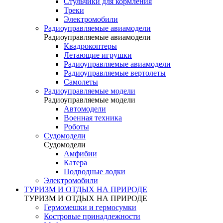
Стульчики для кормления
Треки
Электромобили
Радиоуправляемые авиамодели
Радиоуправляемые авиамодели
Квадрокоптеры
Летающие игрушки
Радиоуправляемые авиамодели
Радиоуправляемые вертолеты
Самолеты
Радиоуправляемые модели
Радиоуправляемые модели
Автомодели
Военная техника
Роботы
Судомодели
Судомодели
Амфибии
Катера
Подводные лодки
Электромобили
ТУРИЗМ И ОТДЫХ НА ПРИРОДЕ
ТУРИЗМ И ОТДЫХ НА ПРИРОДЕ
Гермомешки и гермосумки
Костровые принадлежности