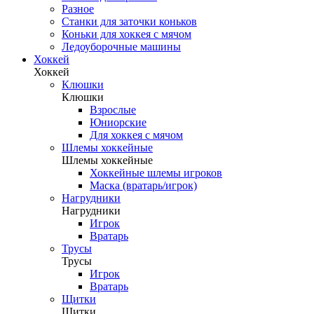
Разное
Станки для заточки коньков
Коньки для хоккея с мячом
Ледоуборочные машины
Хоккей
Хоккей
Клюшки
Клюшки
Взрослые
Юниорские
Для хоккея с мячом
Шлемы хоккейные
Шлемы хоккейные
Хоккейные шлемы игроков
Маска (вратарь/игрок)
Нагрудники
Нагрудники
Игрок
Вратарь
Трусы
Трусы
Игрок
Вратарь
Щитки
Щитки