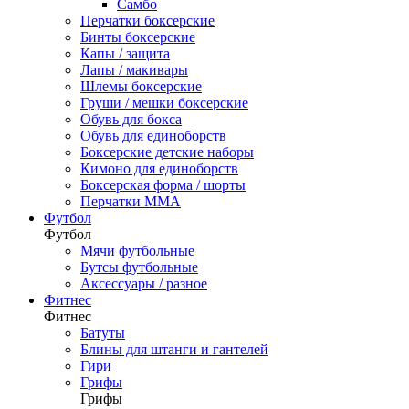
Самбо
Перчатки боксерские
Бинты боксерские
Капы / защита
Лапы / макивары
Шлемы боксерские
Груши / мешки боксерские
Обувь для бокса
Обувь для единоборств
Боксерские детские наборы
Кимоно для единоборств
Боксерская форма / шорты
Перчатки ММА
Футбол
Футбол
Мячи футбольные
Бутсы футбольные
Аксессуары / разное
Фитнес
Фитнес
Батуты
Блины для штанги и гантелей
Гири
Грифы
Грифы