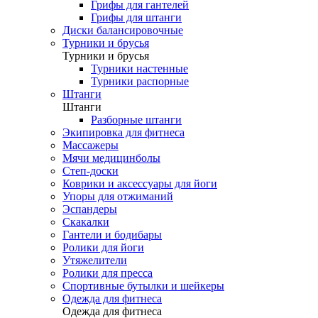
Грифы для гантелей
Грифы для штанги
Диски балансировочные
Турники и брусья
Турники и брусья
Турники настенные
Турники распорные
Штанги
Штанги
Разборные штанги
Экипировка для фитнеса
Массажеры
Мячи медицинболы
Степ-доски
Коврики и аксессуары для йоги
Упоры для отжиманий
Эспандеры
Скакалки
Гантели и бодибары
Ролики для йоги
Утяжелители
Ролики для пресса
Спортивные бутылки и шейкеры
Одежда для фитнеса
Одежда для фитнеса