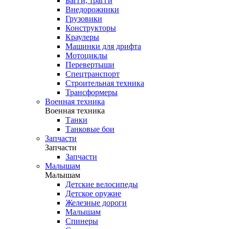
Багги, трагги
Внедорожники
Грузовики
Конструкторы
Краулеры
Машинки для дрифта
Мотоциклы
Перевертыши
Спецтранспорт
Строительная техника
Трансформеры
Военная техника
Военная техника
Танки
Танковые бои
Запчасти
Запчасти
Запчасти
Малышам
Малышам
Детские велосипеды
Детское оружие
Железные дороги
Малышам
Спинеры