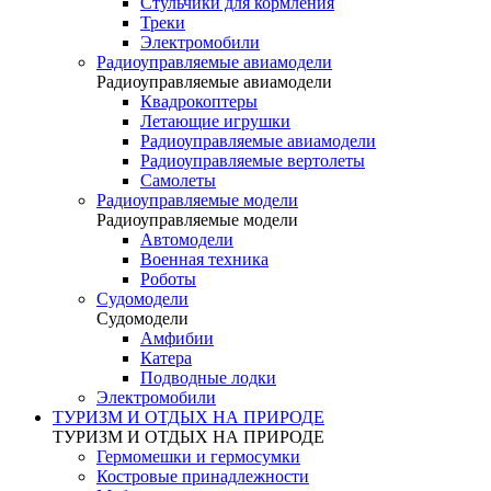
Стульчики для кормления
Треки
Электромобили
Радиоуправляемые авиамодели
Радиоуправляемые авиамодели
Квадрокоптеры
Летающие игрушки
Радиоуправляемые авиамодели
Радиоуправляемые вертолеты
Самолеты
Радиоуправляемые модели
Радиоуправляемые модели
Автомодели
Военная техника
Роботы
Судомодели
Судомодели
Амфибии
Катера
Подводные лодки
Электромобили
ТУРИЗМ И ОТДЫХ НА ПРИРОДЕ
ТУРИЗМ И ОТДЫХ НА ПРИРОДЕ
Гермомешки и гермосумки
Костровые принадлежности