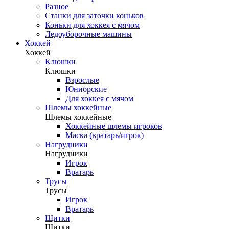
Разное
Станки для заточки коньков
Коньки для хоккея с мячом
Ледоуборочные машины
Хоккей
Хоккей
Клюшки
Клюшки
Взрослые
Юниорские
Для хоккея с мячом
Шлемы хоккейные
Шлемы хоккейные
Хоккейные шлемы игроков
Маска (вратарь/игрок)
Нагрудники
Нагрудники
Игрок
Вратарь
Трусы
Трусы
Игрок
Вратарь
Щитки
Щитки