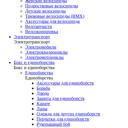
Женские велосипеды
Подростковые велосипеды
Детские велосипеды
Трюковые велосипеды (BMX)
Аксессуары для велосипеда
Велозапчасти
Велоэкипировка
Электротранспорт
Электротранспорт
Электромобили
Электроквадроциклы
Электромотоциклы
Бокс и единоборства
Бокс и единоборства
Единоборства
Единоборства
Аксессуары для единоборств
Борьба
Дзюдо
Защита для единоборств
Карате
Лапы
Одежда для других единоборств
Перчатки для единоборств
Рукопашный бой