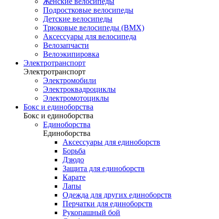
Женские велосипеды
Подростковые велосипеды
Детские велосипеды
Трюковые велосипеды (BMX)
Аксессуары для велосипеда
Велозапчасти
Велоэкипировка
Электротранспорт
Электротранспорт
Электромобили
Электроквадроциклы
Электромотоциклы
Бокс и единоборства
Бокс и единоборства
Единоборства
Единоборства
Аксессуары для единоборств
Борьба
Дзюдо
Защита для единоборств
Карате
Лапы
Одежда для других единоборств
Перчатки для единоборств
Рукопашный бой