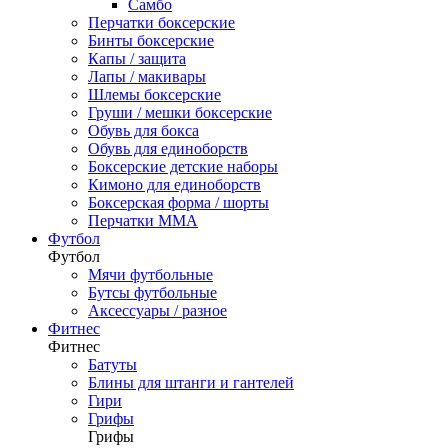
Самбо
Перчатки боксерские
Бинты боксерские
Капы / защита
Лапы / макивары
Шлемы боксерские
Груши / мешки боксерские
Обувь для бокса
Обувь для единоборств
Боксерские детские наборы
Кимоно для единоборств
Боксерская форма / шорты
Перчатки ММА
Футбол
Футбол
Мячи футбольные
Бутсы футбольные
Аксессуары / разное
Фитнес
Фитнес
Батуты
Блины для штанги и гантелей
Гири
Грифы
Грифы