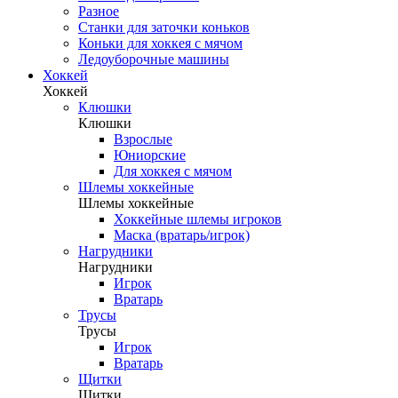
Разное
Станки для заточки коньков
Коньки для хоккея с мячом
Ледоуборочные машины
Хоккей
Хоккей
Клюшки
Клюшки
Взрослые
Юниорские
Для хоккея с мячом
Шлемы хоккейные
Шлемы хоккейные
Хоккейные шлемы игроков
Маска (вратарь/игрок)
Нагрудники
Нагрудники
Игрок
Вратарь
Трусы
Трусы
Игрок
Вратарь
Щитки
Щитки