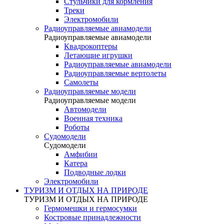
Стульчики для кормления
Треки
Электромобили
Радиоуправляемые авиамодели
Радиоуправляемые авиамодели
Квадрокоптеры
Летающие игрушки
Радиоуправляемые авиамодели
Радиоуправляемые вертолеты
Самолеты
Радиоуправляемые модели
Радиоуправляемые модели
Автомодели
Военная техника
Роботы
Судомодели
Судомодели
Амфибии
Катера
Подводные лодки
Электромобили
ТУРИЗМ И ОТДЫХ НА ПРИРОДЕ
ТУРИЗМ И ОТДЫХ НА ПРИРОДЕ
Гермомешки и гермосумки
Костровые принадлежности