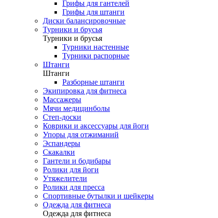
Грифы для гантелей
Грифы для штанги
Диски балансировочные
Турники и брусья
Турники и брусья
Турники настенные
Турники распорные
Штанги
Штанги
Разборные штанги
Экипировка для фитнеса
Массажеры
Мячи медицинболы
Степ-доски
Коврики и аксессуары для йоги
Упоры для отжиманий
Эспандеры
Скакалки
Гантели и бодибары
Ролики для йоги
Утяжелители
Ролики для пресса
Спортивные бутылки и шейкеры
Одежда для фитнеса
Одежда для фитнеса