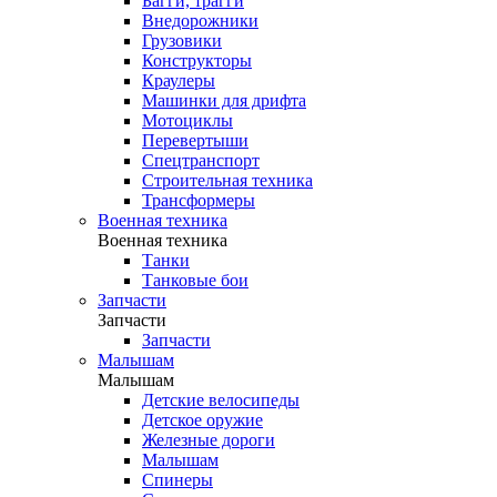
Багги, трагги
Внедорожники
Грузовики
Конструкторы
Краулеры
Машинки для дрифта
Мотоциклы
Перевертыши
Спецтранспорт
Строительная техника
Трансформеры
Военная техника
Военная техника
Танки
Танковые бои
Запчасти
Запчасти
Запчасти
Малышам
Малышам
Детские велосипеды
Детское оружие
Железные дороги
Малышам
Спинеры