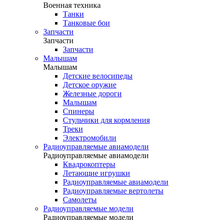
Военная техника
Танки
Танковые бои
Запчасти
Запчасти
Запчасти
Малышам
Малышам
Детские велосипеды
Детское оружие
Железные дороги
Малышам
Спинеры
Стульчики для кормления
Треки
Электромобили
Радиоуправляемые авиамодели
Радиоуправляемые авиамодели
Квадрокоптеры
Летающие игрушки
Радиоуправляемые авиамодели
Радиоуправляемые вертолеты
Самолеты
Радиоуправляемые модели
Радиоуправляемые модели