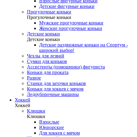
Взрослые фигурные коньки
Детские фигурные коньки
Прогулочные коньки
Прогулочные коньки
Мужские прогулочные коньки
Женские прогулочные коньки
Детские коньки
Детские коньки
Детские раздвижные коньки на Спортум -
широкий выбор!
Чехлы для лезвий
Сумки для коньков
Ассистенты (помощники) фигуриста
Коньки для проката
Разное
Станки для заточки коньков
Коньки для хоккея с мячом
Ледоуборочные машины
Хоккей
Хоккей
Клюшки
Клюшки
Взрослые
Юниорские
Для хоккея с мячом