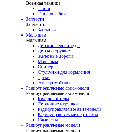
Военная техника
Танки
Танковые бои
Запчасти
Запчасти
Запчасти
Малышам
Малышам
Детские велосипеды
Детское оружие
Железные дороги
Малышам
Спинеры
Стульчики для кормления
Треки
Электромобили
Радиоуправляемые авиамодели
Радиоуправляемые авиамодели
Квадрокоптеры
Летающие игрушки
Радиоуправляемые авиамодели
Радиоуправляемые вертолеты
Самолеты
Радиоуправляемые модели
Радиоуправляемые модели