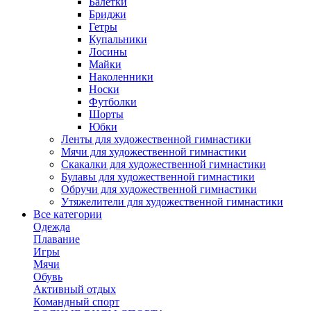
Балетки
Бриджи
Гетры
Купальники
Лосины
Майки
Наколенники
Носки
Футболки
Шорты
Юбки
Ленты для художественной гимнастики
Мячи для художественной гимнастики
Скакалки для художественной гимнастики
Булавы для художественной гимнастики
Обручи для художественной гимнастики
Утяжелители для художественной гимнастики
Все категории
Одежда
Плавание
Игры
Мячи
Обувь
Активный отдых
Командный спорт