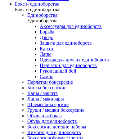
Бокс и единоборства
Бокс и единоборства
Единоборства
Единоборства
Аксессуары для единоборств
Борьба
Дзюдо
Защита для единоборств
Карате
Лапы
Одежда для других единоборств
Перчатки для единоборств
Рукопашный бой
Самбо
Перчатки боксерские
Бинты боксерские
Капы / защита
Лапы / макивары
Шлемы боксерские
Груши / мешки боксерские
Обувь для бокса
Обувь для единоборств
Боксерские детские наборы
Кимоно для единоборств
Боксерская форма / шорты