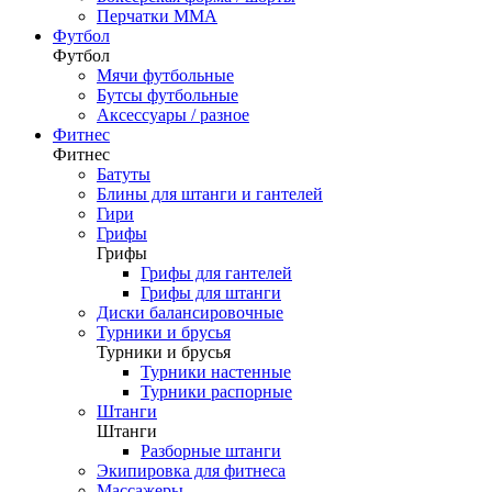
Перчатки ММА
Футбол
Футбол
Мячи футбольные
Бутсы футбольные
Аксессуары / разное
Фитнес
Фитнес
Батуты
Блины для штанги и гантелей
Гири
Грифы
Грифы
Грифы для гантелей
Грифы для штанги
Диски балансировочные
Турники и брусья
Турники и брусья
Турники настенные
Турники распорные
Штанги
Штанги
Разборные штанги
Экипировка для фитнеса
Массажеры