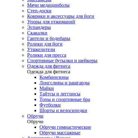
Мячи медицинболы
Степ-доски
Коврики и аксессуары для йоги
Упоры для отжиманий
Эспандеры
Скакалки
Гантели и бодибары
Ролики для йоги
Утяжелители
Ролики для пресса
Спортивные бутылки и шейкеры
Одежда для фитнеса
Одежда для фитнеса
Комбинезоны
Лонгсливы и рашгарды
Майки
Тайтсы и леггинсы
Топы и спортивные бра
Футболки
Шорты и велосипедки
Обручи
Обручи
Обручи гимнастические
Обручи массажные