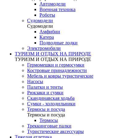
Автомодели
Военная техника
Роботы
Судомодели
Судомодели
Амфибии
Катера
Подводные лодки
Электромобили
ТУРИЗМ И ОТДЫХ НА ПРИРОДЕ
ТУРИЗМ И ОТДЫХ НА ПРИРОДЕ
Гермомешки и гермосумки
Костровые принадлежности
Мебель и ковры туристические
Насосы
Палатки и тенты
Рюкзаки и сумки
Скандинавская ходьба
Сумки - холодильники
Термосы и посуда
Термосы и посуда
Термосы
Треккинговые палки
Туристические аксессуары
Тяжелая атлетика