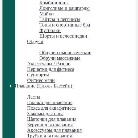
Комбинезоны
Лонгсливы и рашгарды
Майки
Тайтсы и леггинсы
Топы и спортивные бра
Футболки
Шорты и велосипедки
Обручи
Обручи
Обручи гимнастические
Обручи массажные
Аксессуары / Разное
Перчатки для фитнеса
Суппорты
Фитнес мячи
Плавание (Пляж / Бассейн)
Плавание (Пляж / Бассейн)
Ласты
Плавки для плавания
Пояса для аквафитнеса
Зажимы для носа
Шапочки для плавания
Беруши для плавания
Аксессуары для плавания
Трубки для плавания