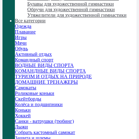
Булавы для художественной гимнастики
Обручи для художественной гимнастики
Утяжелители для художественной гимнастики
Все категории
Одежда
Плавание
Игры
Мячи
Обувь
Активный отдых
Командный спорт
ВОДНЫЕ ВИДЫ СПОРТА
КОМАНДНЫЕ ВИДЫ СПОРТА
ТУРИЗМ И ОТДЫХ НА ПРИРОДЕ
ДОМАШНИЕ ТРЕНАЖЕРЫ
Самокаты
Роликовые коньки
Скейтборды
Колёса и подшипники
Коньки
Хоккей
Санки - ватрушки (тюбинг)
Лыжи
Собрать кастомный самокат
Защита и шлемы