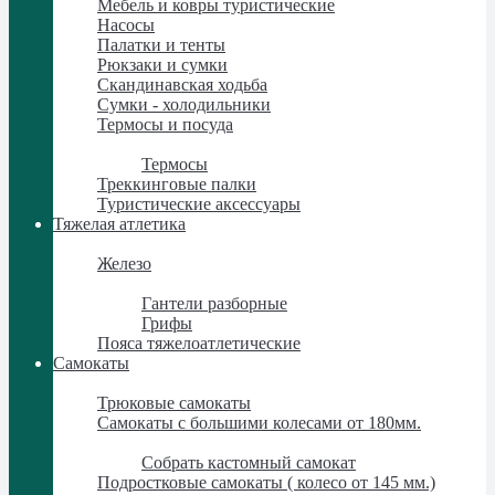
Мебель и ковры туристические
Насосы
Палатки и тенты
Рюкзаки и сумки
Скандинавская ходьба
Сумки - холодильники
Термосы и посуда
Термосы и посуда
Термосы
Треккинговые палки
Туристические аксессуары
Тяжелая атлетика
Тяжелая атлетика
Железо
Железо
Гантели разборные
Грифы
Пояса тяжелоатлетические
Самокаты
Самокаты
Трюковые самокаты
Самокаты с большими колесами от 180мм.
Самокаты с большими колесами от 180мм.
Собрать кастомный самокат
Подростковые самокаты ( колесо от 145 мм.)