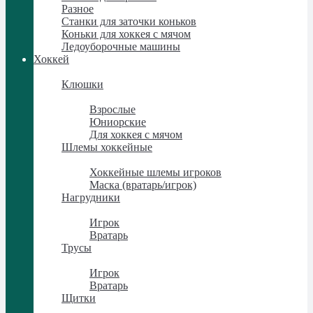
Разное
Станки для заточки коньков
Коньки для хоккея с мячом
Ледоуборочные машины
Хоккей
Хоккей
Клюшки
Клюшки
Взрослые
Юниорские
Для хоккея с мячом
Шлемы хоккейные
Шлемы хоккейные
Хоккейные шлемы игроков
Маска (вратарь/игрок)
Нагрудники
Нагрудники
Игрок
Вратарь
Трусы
Трусы
Игрок
Вратарь
Щитки
Щитки