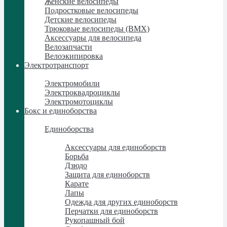
Женские велосипеды
Подростковые велосипеды
Детские велосипеды
Трюковые велосипеды (BMX)
Аксессуары для велосипеда
Велозапчасти
Велоэкипировка
Электротранспорт
Электротранспорт
Электромобили
Электроквадроциклы
Электромотоциклы
Бокс и единоборства
Бокс и единоборства
Единоборства
Единоборства
Аксессуары для единоборств
Борьба
Дзюдо
Защита для единоборств
Карате
Лапы
Одежда для других единоборств
Перчатки для единоборств
Рукопашный бой