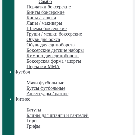
Самбо
Перчатки боксерские
Бинты боксерские
Капы / защита
Лапы / макивары
Шлемы боксерские
Груши / мешки боксерские
Обувь для бокса
Обувь для единоборств
Боксерские детские наборы
Кимоно для единоборств
Боксерская форма / шорты
Перчатки ММА
Футбол
Футбол
Мячи футбольные
Бутсы футбольные
Аксессуары / разное
Фитнес
Фитнес
Батуты
Блины для штанги и гантелей
Гири
Грифы
Грифы