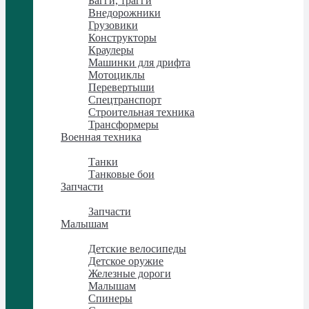
Багги, трагги
Внедорожники
Грузовики
Конструкторы
Краулеры
Машинки для дрифта
Мотоциклы
Перевертыши
Спецтранспорт
Строительная техника
Трансформеры
Военная техника
Военная техника
Танки
Танковые бои
Запчасти
Запчасти
Запчасти
Малышам
Малышам
Детские велосипеды
Детское оружие
Железные дороги
Малышам
Спинеры