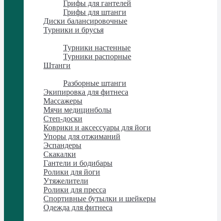
Грифы для гантелей
Грифы для штанги
Диски балансировочные
Турники и брусья
Турники и брусья
Турники настенные
Турники распорные
Штанги
Штанги
Разборные штанги
Экипировка для фитнеса
Массажеры
Мячи медицинболы
Степ-доски
Коврики и аксессуары для йоги
Упоры для отжиманий
Эспандеры
Скакалки
Гантели и бодибары
Ролики для йоги
Утяжелители
Ролики для пресса
Спортивные бутылки и шейкеры
Одежда для фитнеса
Одежда для фитнеса