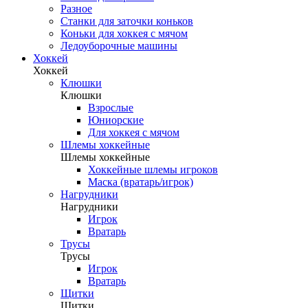
Разное
Станки для заточки коньков
Коньки для хоккея с мячом
Ледоуборочные машины
Хоккей
Хоккей
Клюшки
Клюшки
Взрослые
Юниорские
Для хоккея с мячом
Шлемы хоккейные
Шлемы хоккейные
Хоккейные шлемы игроков
Маска (вратарь/игрок)
Нагрудники
Нагрудники
Игрок
Вратарь
Трусы
Трусы
Игрок
Вратарь
Щитки
Щитки