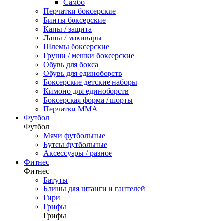
Самбо
Перчатки боксерские
Бинты боксерские
Капы / защита
Лапы / макивары
Шлемы боксерские
Груши / мешки боксерские
Обувь для бокса
Обувь для единоборств
Боксерские детские наборы
Кимоно для единоборств
Боксерская форма / шорты
Перчатки ММА
Футбол
Футбол
Мячи футбольные
Бутсы футбольные
Аксессуары / разное
Фитнес
Фитнес
Батуты
Блины для штанги и гантелей
Гири
Грифы
Грифы