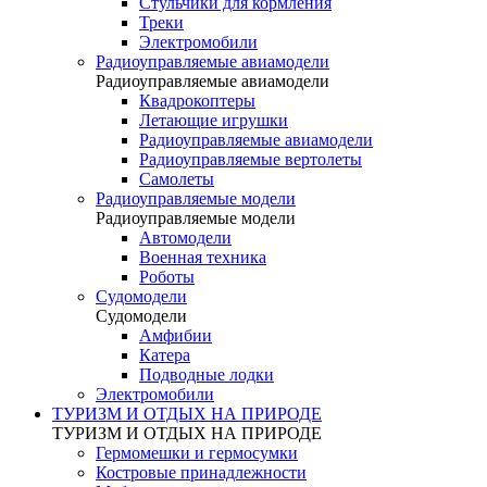
Стульчики для кормления
Треки
Электромобили
Радиоуправляемые авиамодели
Радиоуправляемые авиамодели
Квадрокоптеры
Летающие игрушки
Радиоуправляемые авиамодели
Радиоуправляемые вертолеты
Самолеты
Радиоуправляемые модели
Радиоуправляемые модели
Автомодели
Военная техника
Роботы
Судомодели
Судомодели
Амфибии
Катера
Подводные лодки
Электромобили
ТУРИЗМ И ОТДЫХ НА ПРИРОДЕ
ТУРИЗМ И ОТДЫХ НА ПРИРОДЕ
Гермомешки и гермосумки
Костровые принадлежности