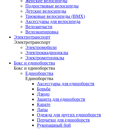
Женские велосипеды
Подростковые велосипеды
Детские велосипеды
Трюковые велосипеды (BMX)
Аксессуары для велосипеда
Велозапчасти
Велоэкипировка
Электротранспорт
Электротранспорт
Электромобили
Электроквадроциклы
Электромотоциклы
Бокс и единоборства
Бокс и единоборства
Единоборства
Единоборства
Аксессуары для единоборств
Борьба
Дзюдо
Защита для единоборств
Карате
Лапы
Одежда для других единоборств
Перчатки для единоборств
Рукопашный бой