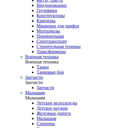
Багги, трагги
Внедорожники
Грузовики
Конструкторы
Краулеры
Машинки для дрифта
Мотоциклы
Перевертыши
Спецтранспорт
Строительная техника
Трансформеры
Военная техника
Военная техника
Танки
Танковые бои
Запчасти
Запчасти
Запчасти
Малышам
Малышам
Детские велосипеды
Детское оружие
Железные дороги
Малышам
Спинеры