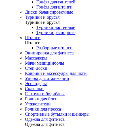
Грифы для гантелей
Грифы для штанги
Диски балансировочные
Турники и брусья
Турники и брусья
Турники настенные
Турники распорные
Штанги
Штанги
Разборные штанги
Экипировка для фитнеса
Массажеры
Мячи медицинболы
Степ-доски
Коврики и аксессуары для йоги
Упоры для отжиманий
Эспандеры
Скакалки
Гантели и бодибары
Ролики для йоги
Утяжелители
Ролики для пресса
Спортивные бутылки и шейкеры
Одежда для фитнеса
Одежда для фитнеса