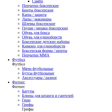
Самбо
Перчатки боксерские
Бинты боксерские
Капы / защита
Лапы / макивары
Шлемы боксерские
Груши / мешки боксерские
Обувь для бокса
Обувь для единоборств
Боксерские детские наборы
Кимоно для единоборств
Боксерская форма / шорты
Перчатки ММА
Футбол
Футбол
Мячи футбольные
Бутсы футбольные
Аксессуары / разное
Фитнес
Фитнес
Батуты
Блины для штанги и гантелей
Гири
Грифы
Грифы