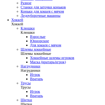
Разное
Станки для заточки коньков
Коньки для хоккея с мячом
Ледоуборочные машины
Хоккей
Хоккей
Клюшки
Клюшки
Взрослые
Юниорские
Для хоккея с мячом
Шлемы хоккейные
Шлемы хоккейные
Хоккейные шлемы игроков
Маска (вратарь/игрок)
Нагрудники
Нагрудники
Игрок
Вратарь
Трусы
Трусы
Игрок
Вратарь
Щитки
Щитки