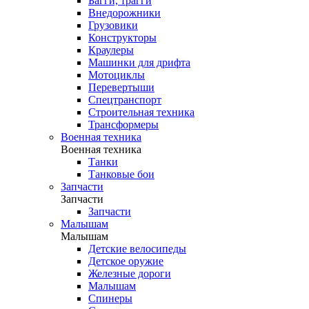
Багги, трагги
Внедорожники
Грузовики
Конструкторы
Краулеры
Машинки для дрифта
Мотоциклы
Перевертыши
Спецтранспорт
Строительная техника
Трансформеры
Военная техника
Военная техника
Танки
Танковые бои
Запчасти
Запчасти
Запчасти
Малышам
Малышам
Детские велосипеды
Детское оружие
Железные дороги
Малышам
Спинеры