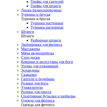
Грифы для гантелей
Грифы для штанги
Диски балансировочные
Турники и брусья
Турники и брусья
Турники настенные
Турники распорные
Штанги
Штанги
Разборные штанги
Экипировка для фитнеса
Массажеры
Мячи медицинболы
Степ-доски
Коврики и аксессуары для йоги
Упоры для отжиманий
Эспандеры
Скакалки
Гантели и бодибары
Ролики для йоги
Утяжелители
Ролики для пресса
Спортивные бутылки и шейкеры
Одежда для фитнеса
Одежда для фитнеса