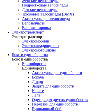
Женские велосипеды
Подростковые велосипеды
Детские велосипеды
Трюковые велосипеды (BMX)
Аксессуары для велосипеда
Велозапчасти
Велоэкипировка
Электротранспорт
Электротранспорт
Электромобили
Электроквадроциклы
Электромотоциклы
Бокс и единоборства
Бокс и единоборства
Единоборства
Единоборства
Аксессуары для единоборств
Борьба
Дзюдо
Защита для единоборств
Карате
Лапы
Одежда для других единоборств
Перчатки для единоборств
Рукопашный бой