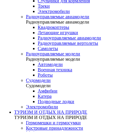
Стульчики для кормления
Треки
Электромобили
Радиоуправляемые авиамодели
Радиоуправляемые авиамодели
Квадрокоптеры
Летающие игрушки
Радиоуправляемые авиамодели
Радиоуправляемые вертолеты
Самолеты
Радиоуправляемые модели
Радиоуправляемые модели
Автомодели
Военная техника
Роботы
Судомодели
Судомодели
Амфибии
Катера
Подводные лодки
Электромобили
ТУРИЗМ И ОТДЫХ НА ПРИРОДЕ
ТУРИЗМ И ОТДЫХ НА ПРИРОДЕ
Гермомешки и гермосумки
Костровые принадлежности