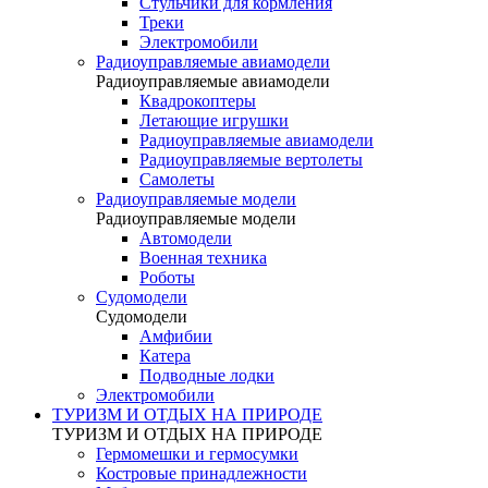
Стульчики для кормления
Треки
Электромобили
Радиоуправляемые авиамодели
Радиоуправляемые авиамодели
Квадрокоптеры
Летающие игрушки
Радиоуправляемые авиамодели
Радиоуправляемые вертолеты
Самолеты
Радиоуправляемые модели
Радиоуправляемые модели
Автомодели
Военная техника
Роботы
Судомодели
Судомодели
Амфибии
Катера
Подводные лодки
Электромобили
ТУРИЗМ И ОТДЫХ НА ПРИРОДЕ
ТУРИЗМ И ОТДЫХ НА ПРИРОДЕ
Гермомешки и гермосумки
Костровые принадлежности