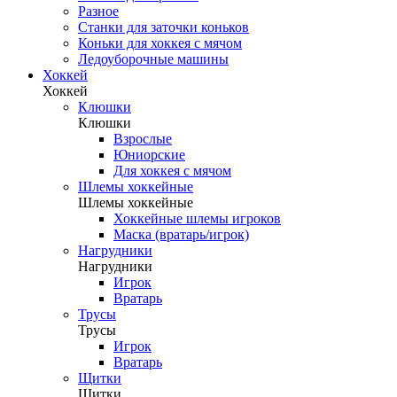
Разное
Станки для заточки коньков
Коньки для хоккея с мячом
Ледоуборочные машины
Хоккей
Хоккей
Клюшки
Клюшки
Взрослые
Юниорские
Для хоккея с мячом
Шлемы хоккейные
Шлемы хоккейные
Хоккейные шлемы игроков
Маска (вратарь/игрок)
Нагрудники
Нагрудники
Игрок
Вратарь
Трусы
Трусы
Игрок
Вратарь
Щитки
Щитки