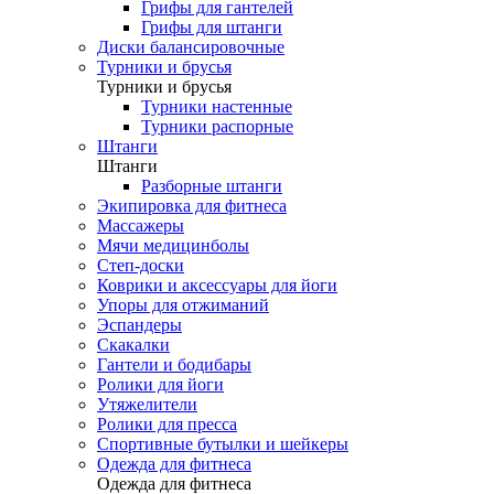
Грифы для гантелей
Грифы для штанги
Диски балансировочные
Турники и брусья
Турники и брусья
Турники настенные
Турники распорные
Штанги
Штанги
Разборные штанги
Экипировка для фитнеса
Массажеры
Мячи медицинболы
Степ-доски
Коврики и аксессуары для йоги
Упоры для отжиманий
Эспандеры
Скакалки
Гантели и бодибары
Ролики для йоги
Утяжелители
Ролики для пресса
Спортивные бутылки и шейкеры
Одежда для фитнеса
Одежда для фитнеса