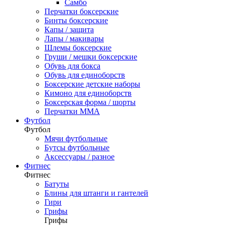
Самбо
Перчатки боксерские
Бинты боксерские
Капы / защита
Лапы / макивары
Шлемы боксерские
Груши / мешки боксерские
Обувь для бокса
Обувь для единоборств
Боксерские детские наборы
Кимоно для единоборств
Боксерская форма / шорты
Перчатки ММА
Футбол
Футбол
Мячи футбольные
Бутсы футбольные
Аксессуары / разное
Фитнес
Фитнес
Батуты
Блины для штанги и гантелей
Гири
Грифы
Грифы