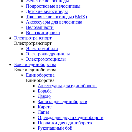
Женские велосипеды
Подростковые велосипеды
Детские велосипеды
Трюковые велосипеды (BMX)
Аксессуары для велосипеда
Велозапчасти
Велоэкипировка
Электротранспорт
Электротранспорт
Электромобили
Электроквадроциклы
Электромотоциклы
Бокс и единоборства
Бокс и единоборства
Единоборства
Единоборства
Аксессуары для единоборств
Борьба
Дзюдо
Защита для единоборств
Карате
Лапы
Одежда для других единоборств
Перчатки для единоборств
Рукопашный бой