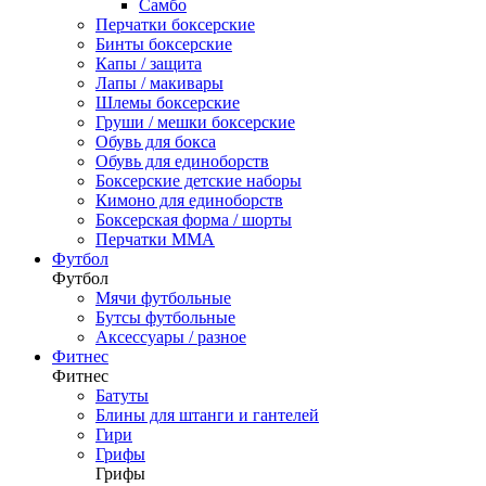
Самбо
Перчатки боксерские
Бинты боксерские
Капы / защита
Лапы / макивары
Шлемы боксерские
Груши / мешки боксерские
Обувь для бокса
Обувь для единоборств
Боксерские детские наборы
Кимоно для единоборств
Боксерская форма / шорты
Перчатки ММА
Футбол
Футбол
Мячи футбольные
Бутсы футбольные
Аксессуары / разное
Фитнес
Фитнес
Батуты
Блины для штанги и гантелей
Гири
Грифы
Грифы