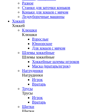
Разное
Станки для заточки коньков
Коньки для хоккея с мячом
Ледоуборочные машины
Хоккей
Хоккей
Клюшки
Клюшки
Взрослые
Юниорские
Для хоккея с мячом
Шлемы хоккейные
Шлемы хоккейные
Хоккейные шлемы игроков
Маска (вратарь/игрок)
Нагрудники
Нагрудники
Игрок
Вратарь
Трусы
Трусы
Игрок
Вратарь
Щитки
Щитки