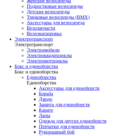
Женские велосипеды
Подростковые велосипеды
Детские велосипеды
Трюковые велосипеды (BMX)
Аксессуары для велосипеда
Велозапчасти
Велоэкипировка
Электротранспорт
Электротранспорт
Электромобили
Электроквадроциклы
Электромотоциклы
Бокс и единоборства
Бокс и единоборства
Единоборства
Единоборства
Аксессуары для единоборств
Борьба
Дзюдо
Защита для единоборств
Карате
Лапы
Одежда для других единоборств
Перчатки для единоборств
Рукопашный бой