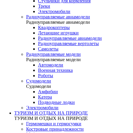
Стульчики для кормления
Треки
Электромобили
Радиоуправляемые авиамодели
Радиоуправляемые авиамодели
Квадрокоптеры
Летающие игрушки
Радиоуправляемые авиамодели
Радиоуправляемые вертолеты
Самолеты
Радиоуправляемые модели
Радиоуправляемые модели
Автомодели
Военная техника
Роботы
Судомодели
Судомодели
Амфибии
Катера
Подводные лодки
Электромобили
ТУРИЗМ И ОТДЫХ НА ПРИРОДЕ
ТУРИЗМ И ОТДЫХ НА ПРИРОДЕ
Гермомешки и гермосумки
Костровые принадлежности