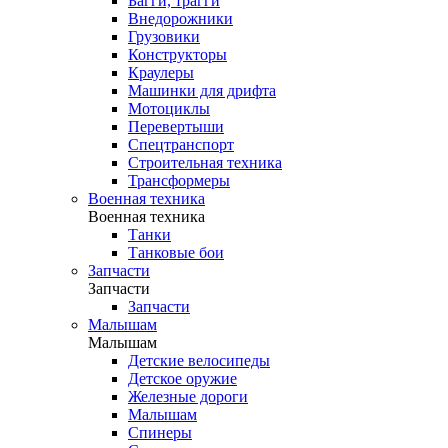
Багги, трагги
Внедорожники
Грузовики
Конструкторы
Краулеры
Машинки для дрифта
Мотоциклы
Перевертыши
Спецтранспорт
Строительная техника
Трансформеры
Военная техника
Военная техника
Танки
Танковые бои
Запчасти
Запчасти
Запчасти
Малышам
Малышам
Детские велосипеды
Детское оружие
Железные дороги
Малышам
Спинеры