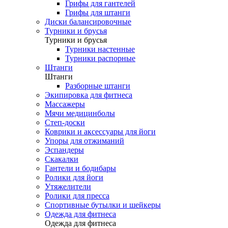
Грифы для гантелей
Грифы для штанги
Диски балансировочные
Турники и брусья
Турники и брусья
Турники настенные
Турники распорные
Штанги
Штанги
Разборные штанги
Экипировка для фитнеса
Массажеры
Мячи медицинболы
Степ-доски
Коврики и аксессуары для йоги
Упоры для отжиманий
Эспандеры
Скакалки
Гантели и бодибары
Ролики для йоги
Утяжелители
Ролики для пресса
Спортивные бутылки и шейкеры
Одежда для фитнеса
Одежда для фитнеса