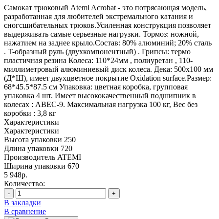
Самокат трюковый Atemi Acrobat - это потрясающая модель,
разработанная для любителей экстремального катания и
сногсшибательных трюков.Усиленная конструкция позволяет
выдерживать самые серьезные нагрузки. Тормоз: ножной,
нажатием на заднее крыло.Состав: 80% алюминий; 20% сталь
. T-образный руль (двухкомпонентный) . Грипсы: термо
пластичная резина Колеса: 110*24мм , полиуретан , 110-
миллиметровый алюминиевый диск колеса. Дека: 500x100 мм
(Д*Ш), имеет двухцветное покрытие Oxidation surface.Размер:
68*45.5*87.5 см Упаковка: цветная коробка, групповая
упаковка 4 шт. Имеет высококачественный подшипник в
колесах : ABEC-9. Максимальная нагрузка 100 кг, Вес без
коробки : 3,8 кг
Характеристики
Характеристики
Высота упаковки
250
Длина упаковки
720
Производитель
ATEMI
Ширина упаковки
670
5 948р.
Количество:
-
+
В закладки
В сравнение