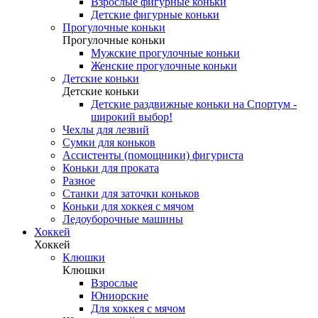
Взрослые фигурные коньки
Детские фигурные коньки
Прогулочные коньки
Прогулочные коньки
Мужские прогулочные коньки
Женские прогулочные коньки
Детские коньки
Детские коньки
Детские раздвижные коньки на Спортум -
широкий выбор!
Чехлы для лезвий
Сумки для коньков
Ассистенты (помощники) фигуриста
Коньки для проката
Разное
Станки для заточки коньков
Коньки для хоккея с мячом
Ледоуборочные машины
Хоккей
Хоккей
Клюшки
Клюшки
Взрослые
Юниорские
Для хоккея с мячом