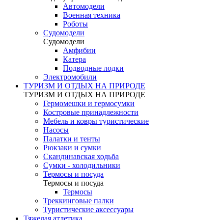
Автомодели
Военная техника
Роботы
Судомодели
Судомодели
Амфибии
Катера
Подводные лодки
Электромобили
ТУРИЗМ И ОТДЫХ НА ПРИРОДЕ
ТУРИЗМ И ОТДЫХ НА ПРИРОДЕ
Гермомешки и гермосумки
Костровые принадлежности
Мебель и ковры туристические
Насосы
Палатки и тенты
Рюкзаки и сумки
Скандинавская ходьба
Сумки - холодильники
Термосы и посуда
Термосы и посуда
Термосы
Треккинговые палки
Туристические аксессуары
Тяжелая атлетика