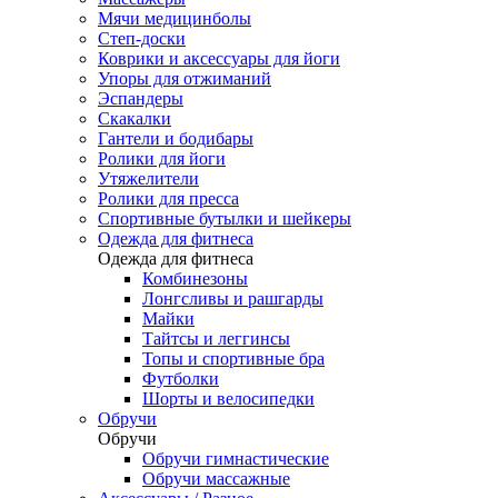
Мячи медицинболы
Степ-доски
Коврики и аксессуары для йоги
Упоры для отжиманий
Эспандеры
Скакалки
Гантели и бодибары
Ролики для йоги
Утяжелители
Ролики для пресса
Спортивные бутылки и шейкеры
Одежда для фитнеса
Одежда для фитнеса
Комбинезоны
Лонгсливы и рашгарды
Майки
Тайтсы и леггинсы
Топы и спортивные бра
Футболки
Шорты и велосипедки
Обручи
Обручи
Обручи гимнастические
Обручи массажные