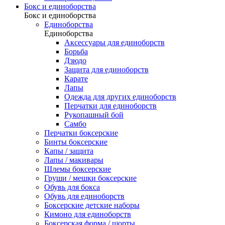
Бокс и единоборства
Бокс и единоборства
Единоборства
Единоборства
Аксессуары для единоборств
Борьба
Дзюдо
Защита для единоборств
Карате
Лапы
Одежда для других единоборств
Перчатки для единоборств
Рукопашный бой
Самбо
Перчатки боксерские
Бинты боксерские
Капы / защита
Лапы / макивары
Шлемы боксерские
Груши / мешки боксерские
Обувь для бокса
Обувь для единоборств
Боксерские детские наборы
Кимоно для единоборств
Боксерская форма / шорты