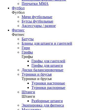
Перчатки ММА
Футбол
Футбол
Мячи футбольные
Бутсы футбольные
Аксессуары / разное
Фитнес
Фитнес
Батуты
Блины для штанги и гантелей
Гири
Грифы
Грифы
Грифы для гантелей
Грифы для штанги
Диски балансировочные
Турники и брусья
Турники и брусья
Турники настенные
Турники распорные
Штанги
Штанги
Разборные штанги
Экипировка для фитнеса
Массажеры