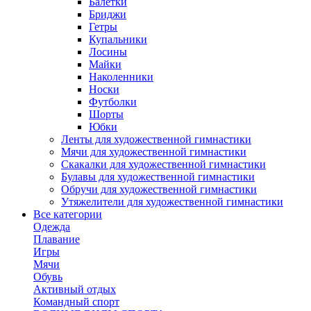
Балетки
Бриджи
Гетры
Купальники
Лосины
Майки
Наколенники
Носки
Футболки
Шорты
Юбки
Ленты для художественной гимнастики
Мячи для художественной гимнастики
Скакалки для художественной гимнастики
Булавы для художественной гимнастики
Обручи для художественной гимнастики
Утяжелители для художественной гимнастики
Все категории
Одежда
Плавание
Игры
Мячи
Обувь
Активный отдых
Командный спорт