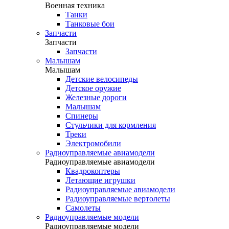
Военная техника
Танки
Танковые бои
Запчасти
Запчасти
Запчасти
Малышам
Малышам
Детские велосипеды
Детское оружие
Железные дороги
Малышам
Спинеры
Стульчики для кормления
Треки
Электромобили
Радиоуправляемые авиамодели
Радиоуправляемые авиамодели
Квадрокоптеры
Летающие игрушки
Радиоуправляемые авиамодели
Радиоуправляемые вертолеты
Самолеты
Радиоуправляемые модели
Радиоуправляемые модели