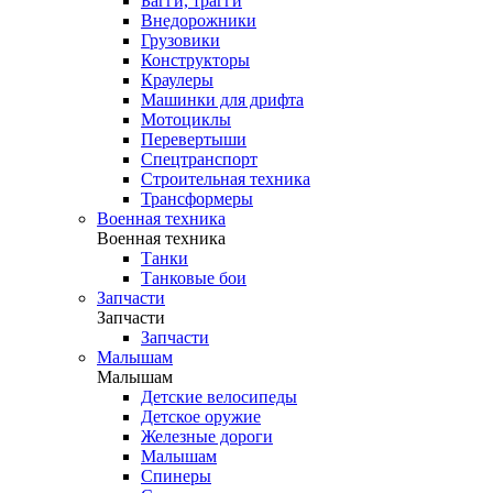
Багги, трагги
Внедорожники
Грузовики
Конструкторы
Краулеры
Машинки для дрифта
Мотоциклы
Перевертыши
Спецтранспорт
Строительная техника
Трансформеры
Военная техника
Военная техника
Танки
Танковые бои
Запчасти
Запчасти
Запчасти
Малышам
Малышам
Детские велосипеды
Детское оружие
Железные дороги
Малышам
Спинеры