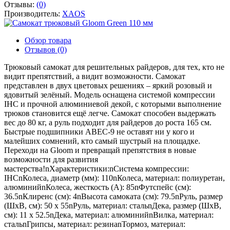
Отзывы:
(0)
Производитель:
XAOS
Обзор товара
Отзывов (0)
Трюковый самокат для решительных райдеров, для тех, кто не
видит препятствий, а видит возможности. Самокат
представлен в двух цветовых решениях – яркий розовый и
ядовитый зелёный. Модель оснащена системой компрессии
IHC и прочной алюминиевой декой, с которыми выполнение
трюков становится ещё легче. Самокат способен выдержать
вес до 80 кг, а руль подходит для райдеров до роста 165 см.
Быстрые подшипники ABEC-9 не оставят ни у кого и
малейших сомнений, кто самый шустрый на площадке.
Переходи на Gloom и превращай препятствия в новые
возможности для развития
мастерства!nХарактеристики:nСистема компрессии:
IHCnКолеса, диаметр (мм): 110nКолеса, материал: полиуретан,
алюминийnКолеса, жесткость (А): 85nФутспейс (см):
36.5nКлиренс (см): 4nВысота самоката (см): 79.5nРуль, размер
(ШхВ, см): 50 х 55nРуль, материал: стальnДека, размер (ШхВ,
см): 11 х 52.5nДека, материал: алюминийnВилка, материал:
стальnГрипсы, материал: резинаnТормоз, материал: