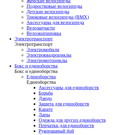
Женские велосипеды
Подростковые велосипеды
Детские велосипеды
Трюковые велосипеды (BMX)
Аксессуары для велосипеда
Велозапчасти
Велоэкипировка
Электротранспорт
Электротранспорт
Электромобили
Электроквадроциклы
Электромотоциклы
Бокс и единоборства
Бокс и единоборства
Единоборства
Единоборства
Аксессуары для единоборств
Борьба
Дзюдо
Защита для единоборств
Карате
Лапы
Одежда для других единоборств
Перчатки для единоборств
Рукопашный бой