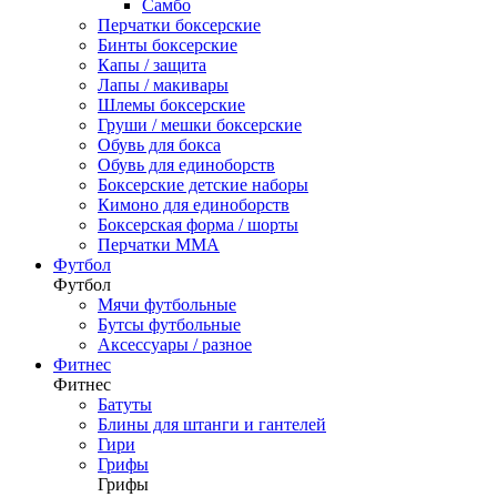
Самбо
Перчатки боксерские
Бинты боксерские
Капы / защита
Лапы / макивары
Шлемы боксерские
Груши / мешки боксерские
Обувь для бокса
Обувь для единоборств
Боксерские детские наборы
Кимоно для единоборств
Боксерская форма / шорты
Перчатки ММА
Футбол
Футбол
Мячи футбольные
Бутсы футбольные
Аксессуары / разное
Фитнес
Фитнес
Батуты
Блины для штанги и гантелей
Гири
Грифы
Грифы