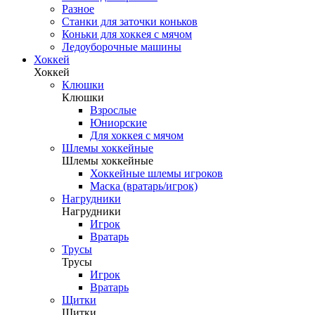
Разное
Станки для заточки коньков
Коньки для хоккея с мячом
Ледоуборочные машины
Хоккей
Хоккей
Клюшки
Клюшки
Взрослые
Юниорские
Для хоккея с мячом
Шлемы хоккейные
Шлемы хоккейные
Хоккейные шлемы игроков
Маска (вратарь/игрок)
Нагрудники
Нагрудники
Игрок
Вратарь
Трусы
Трусы
Игрок
Вратарь
Щитки
Щитки