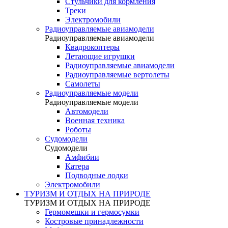
Стульчики для кормления
Треки
Электромобили
Радиоуправляемые авиамодели
Радиоуправляемые авиамодели
Квадрокоптеры
Летающие игрушки
Радиоуправляемые авиамодели
Радиоуправляемые вертолеты
Самолеты
Радиоуправляемые модели
Радиоуправляемые модели
Автомодели
Военная техника
Роботы
Судомодели
Судомодели
Амфибии
Катера
Подводные лодки
Электромобили
ТУРИЗМ И ОТДЫХ НА ПРИРОДЕ
ТУРИЗМ И ОТДЫХ НА ПРИРОДЕ
Гермомешки и гермосумки
Костровые принадлежности