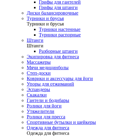
Грифы для гантелей
Грифы для штанги
Диски балансировочные
Турники и брусья
Турники и брусья
Турники настенные
Турники распорные
Штанги
Штанги
Разборные штанги
Экипировка для фитнеса
Массажеры
Мячи медицинболы
Степ-доски
Коврики и аксессуары для йоги
Упоры для отжиманий
Эспандеры
Скакалки
Гантели и бодибары
Ролики для йоги
Утяжелители
Ролики для пресса
Спортивные бутылки и шейкеры
Одежда для фитнеса
Одежда для фитнеса