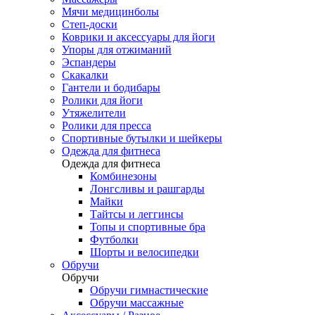
Мячи медицинболы
Степ-доски
Коврики и аксессуары для йоги
Упоры для отжиманий
Эспандеры
Скакалки
Гантели и бодибары
Ролики для йоги
Утяжелители
Ролики для пресса
Спортивные бутылки и шейкеры
Одежда для фитнеса
Одежда для фитнеса
Комбинезоны
Лонгсливы и рашгарды
Майки
Тайтсы и леггинсы
Топы и спортивные бра
Футболки
Шорты и велосипедки
Обручи
Обручи
Обручи гимнастические
Обручи массажные