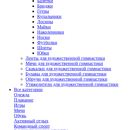
Балетки
Бриджи
Гетры
Купальники
Лосины
Майки
Наколенники
Носки
Футболки
Шорты
Юбки
Ленты для художественной гимнастики
Мячи для художественной гимнастики
Скакалки для художественной гимнастики
Булавы для художественной гимнастики
Обручи для художественной гимнастики
Утяжелители для художественной гимнастики
Все категории
Одежда
Плавание
Игры
Мячи
Обувь
Активный отдых
Командный спорт