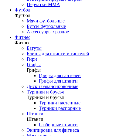
Перчатки ММА
Футбол
Футбол
Мячи футбольные
Бутсы футбольные
Аксессуары / разное
Фитнес
Фитнес
Батуты
Блины для штанги и гантелей
Гири
Грифы
Грифы
Грифы для гантелей
Грифы для штанги
Диски балансировочные
Турники и брусья
Турники и брусья
Турники настенные
Турники распорные
Штанги
Штанги
Разборные штанги
Экипировка для фитнеса
Массажеры