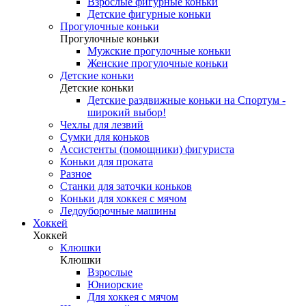
Взрослые фигурные коньки
Детские фигурные коньки
Прогулочные коньки
Прогулочные коньки
Мужские прогулочные коньки
Женские прогулочные коньки
Детские коньки
Детские коньки
Детские раздвижные коньки на Спортум -
широкий выбор!
Чехлы для лезвий
Сумки для коньков
Ассистенты (помощники) фигуриста
Коньки для проката
Разное
Станки для заточки коньков
Коньки для хоккея с мячом
Ледоуборочные машины
Хоккей
Хоккей
Клюшки
Клюшки
Взрослые
Юниорские
Для хоккея с мячом