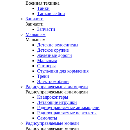
Военная техника
Танки
Танковые бои
Запчасти
Запчасти
Запчасти
Малышам
Малышам
Детские велосипеды
Детское оружие
Железные дороги
Малышам
Спинеры
Стульчики для кормления
Треки
Электромобили
Радиоуправляемые авиамодели
Радиоуправляемые авиамодели
Квадрокоптеры
Летающие игрушки
Радиоуправляемые авиамодели
Радиоуправляемые вертолеты
Самолеты
Радиоуправляемые модели
Радиоуправляемые модели