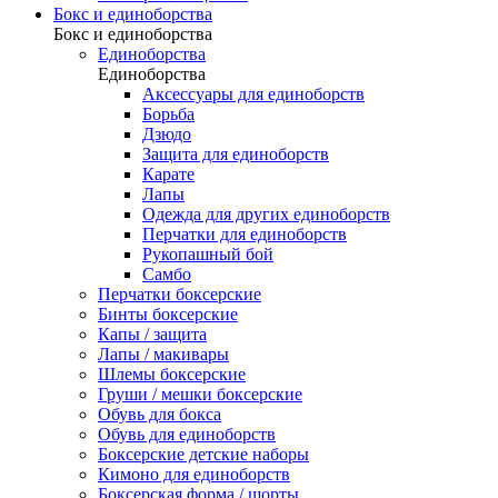
Бокс и единоборства
Бокс и единоборства
Единоборства
Единоборства
Аксессуары для единоборств
Борьба
Дзюдо
Защита для единоборств
Карате
Лапы
Одежда для других единоборств
Перчатки для единоборств
Рукопашный бой
Самбо
Перчатки боксерские
Бинты боксерские
Капы / защита
Лапы / макивары
Шлемы боксерские
Груши / мешки боксерские
Обувь для бокса
Обувь для единоборств
Боксерские детские наборы
Кимоно для единоборств
Боксерская форма / шорты