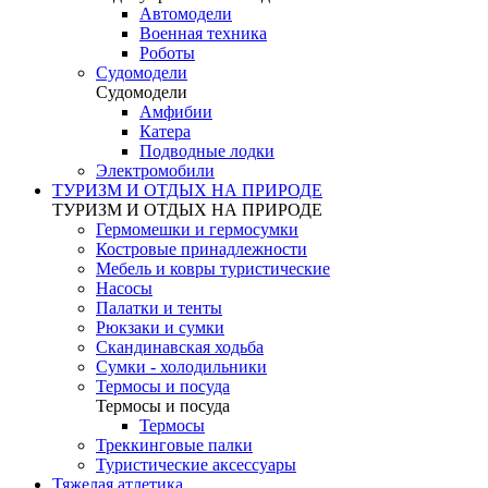
Автомодели
Военная техника
Роботы
Судомодели
Судомодели
Амфибии
Катера
Подводные лодки
Электромобили
ТУРИЗМ И ОТДЫХ НА ПРИРОДЕ
ТУРИЗМ И ОТДЫХ НА ПРИРОДЕ
Гермомешки и гермосумки
Костровые принадлежности
Мебель и ковры туристические
Насосы
Палатки и тенты
Рюкзаки и сумки
Скандинавская ходьба
Сумки - холодильники
Термосы и посуда
Термосы и посуда
Термосы
Треккинговые палки
Туристические аксессуары
Тяжелая атлетика