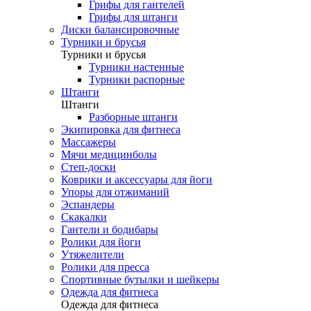
Грифы для гантелей
Грифы для штанги
Диски балансировочные
Турники и брусья
Турники и брусья
Турники настенные
Турники распорные
Штанги
Штанги
Разборные штанги
Экипировка для фитнеса
Массажеры
Мячи медицинболы
Степ-доски
Коврики и аксессуары для йоги
Упоры для отжиманий
Эспандеры
Скакалки
Гантели и бодибары
Ролики для йоги
Утяжелители
Ролики для пресса
Спортивные бутылки и шейкеры
Одежда для фитнеса
Одежда для фитнеса