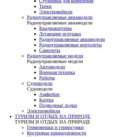
Стульчики для кормления
Треки
Электромобили
Радиоуправляемые авиамодели
Радиоуправляемые авиамодели
Квадрокоптеры
Летающие игрушки
Радиоуправляемые авиамодели
Радиоуправляемые вертолеты
Самолеты
Радиоуправляемые модели
Радиоуправляемые модели
Автомодели
Военная техника
Роботы
Судомодели
Судомодели
Амфибии
Катера
Подводные лодки
Электромобили
ТУРИЗМ И ОТДЫХ НА ПРИРОДЕ
ТУРИЗМ И ОТДЫХ НА ПРИРОДЕ
Гермомешки и гермосумки
Костровые принадлежности