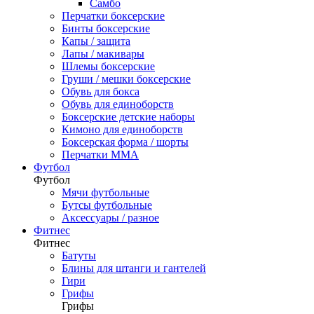
Самбо
Перчатки боксерские
Бинты боксерские
Капы / защита
Лапы / макивары
Шлемы боксерские
Груши / мешки боксерские
Обувь для бокса
Обувь для единоборств
Боксерские детские наборы
Кимоно для единоборств
Боксерская форма / шорты
Перчатки ММА
Футбол
Футбол
Мячи футбольные
Бутсы футбольные
Аксессуары / разное
Фитнес
Фитнес
Батуты
Блины для штанги и гантелей
Гири
Грифы
Грифы