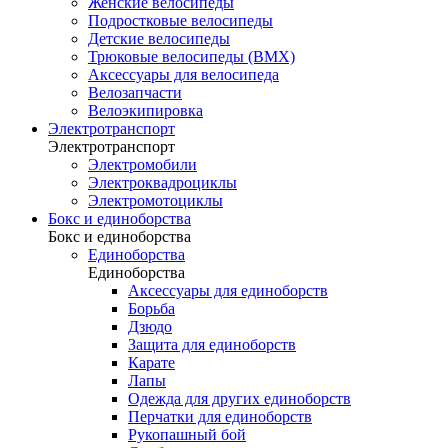
Женские велосипеды
Подростковые велосипеды
Детские велосипеды
Трюковые велосипеды (BMX)
Аксессуары для велосипеда
Велозапчасти
Велоэкипировка
Электротранспорт
Электротранспорт
Электромобили
Электроквадроциклы
Электромотоциклы
Бокс и единоборства
Бокс и единоборства
Единоборства
Единоборства
Аксессуары для единоборств
Борьба
Дзюдо
Защита для единоборств
Карате
Лапы
Одежда для других единоборств
Перчатки для единоборств
Рукопашный бой