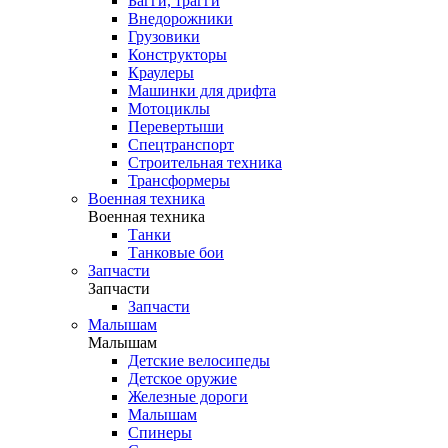
Багги, трагги
Внедорожники
Грузовики
Конструкторы
Краулеры
Машинки для дрифта
Мотоциклы
Перевертыши
Спецтранспорт
Строительная техника
Трансформеры
Военная техника
Военная техника
Танки
Танковые бои
Запчасти
Запчасти
Запчасти
Малышам
Малышам
Детские велосипеды
Детское оружие
Железные дороги
Малышам
Спинеры