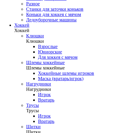
Разное
Станки для заточки коньков
Коньки для хоккея с мячом
Ледоуборочные машины
Хоккей
Хоккей
Клюшки
Клюшки
Взрослые
Юниорские
Для хоккея с мячом
Шлемы хоккейные
Шлемы хоккейные
Хоккейные шлемы игроков
Маска (вратарь/игрок)
Нагрудники
Нагрудники
Игрок
Вратарь
Трусы
Трусы
Игрок
Вратарь
Щитки
Щитки