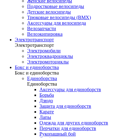
Женские велосипеды
Подростковые велосипеды
Детские велосипеды
Трюковые велосипеды (BMX)
Аксессуары для велосипеда
Велозапчасти
Велоэкипировка
Электротранспорт
Электротранспорт
Электромобили
Электроквадроциклы
Электромотоциклы
Бокс и единоборства
Бокс и единоборства
Единоборства
Единоборства
Аксессуары для единоборств
Борьба
Дзюдо
Защита для единоборств
Карате
Лапы
Одежда для других единоборств
Перчатки для единоборств
Рукопашный бой