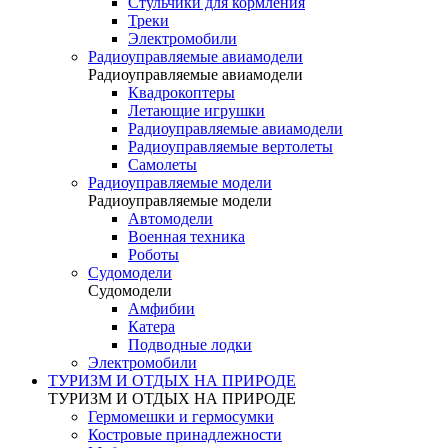
Стульчики для кормления
Треки
Электромобили
Радиоуправляемые авиамодели
Радиоуправляемые авиамодели
Квадрокоптеры
Летающие игрушки
Радиоуправляемые авиамодели
Радиоуправляемые вертолеты
Самолеты
Радиоуправляемые модели
Радиоуправляемые модели
Автомодели
Военная техника
Роботы
Судомодели
Судомодели
Амфибии
Катера
Подводные лодки
Электромобили
ТУРИЗМ И ОТДЫХ НА ПРИРОДЕ
ТУРИЗМ И ОТДЫХ НА ПРИРОДЕ
Гермомешки и гермосумки
Костровые принадлежности