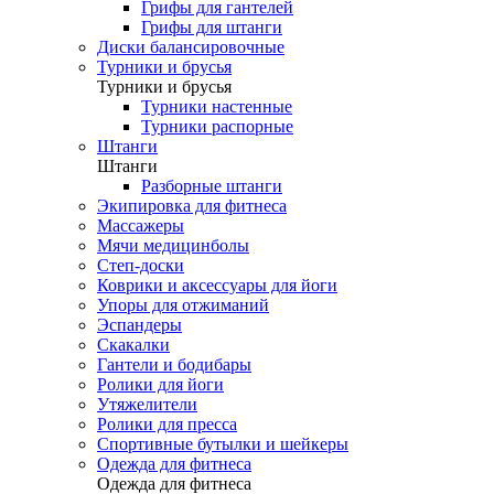
Грифы для гантелей
Грифы для штанги
Диски балансировочные
Турники и брусья
Турники и брусья
Турники настенные
Турники распорные
Штанги
Штанги
Разборные штанги
Экипировка для фитнеса
Массажеры
Мячи медицинболы
Степ-доски
Коврики и аксессуары для йоги
Упоры для отжиманий
Эспандеры
Скакалки
Гантели и бодибары
Ролики для йоги
Утяжелители
Ролики для пресса
Спортивные бутылки и шейкеры
Одежда для фитнеса
Одежда для фитнеса