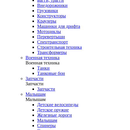
Багги, трагги
Внедорожники
Грузовики
Конструкторы
Краулеры
Машинки для дрифта
Мотоциклы
Перевертыши
Спецтранспорт
Строительная техника
Трансформеры
Военная техника
Военная техника
Танки
Танковые бои
Запчасти
Запчасти
Запчасти
Малышам
Малышам
Детские велосипеды
Детское оружие
Железные дороги
Малышам
Спинеры