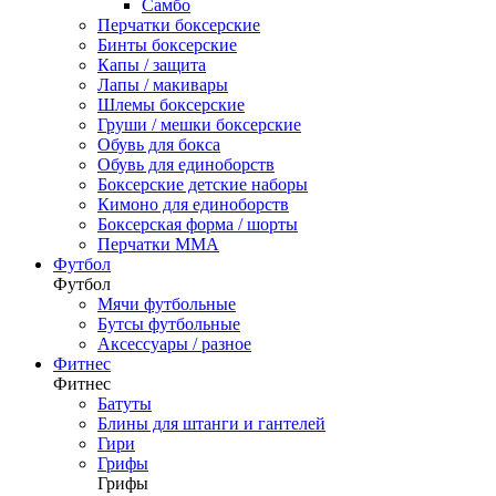
Самбо
Перчатки боксерские
Бинты боксерские
Капы / защита
Лапы / макивары
Шлемы боксерские
Груши / мешки боксерские
Обувь для бокса
Обувь для единоборств
Боксерские детские наборы
Кимоно для единоборств
Боксерская форма / шорты
Перчатки ММА
Футбол
Футбол
Мячи футбольные
Бутсы футбольные
Аксессуары / разное
Фитнес
Фитнес
Батуты
Блины для штанги и гантелей
Гири
Грифы
Грифы