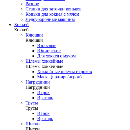
Разное
Станки для заточки коньков
Коньки для хоккея с мячом
Ледоуборочные машины
Хоккей
Хоккей
Клюшки
Клюшки
Взрослые
Юниорские
Для хоккея с мячом
Шлемы хоккейные
Шлемы хоккейные
Хоккейные шлемы игроков
Маска (вратарь/игрок)
Нагрудники
Нагрудники
Игрок
Вратарь
Трусы
Трусы
Игрок
Вратарь
Щитки
Щитки