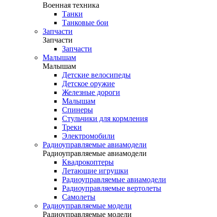
Военная техника
Танки
Танковые бои
Запчасти
Запчасти
Запчасти
Малышам
Малышам
Детские велосипеды
Детское оружие
Железные дороги
Малышам
Спинеры
Стульчики для кормления
Треки
Электромобили
Радиоуправляемые авиамодели
Радиоуправляемые авиамодели
Квадрокоптеры
Летающие игрушки
Радиоуправляемые авиамодели
Радиоуправляемые вертолеты
Самолеты
Радиоуправляемые модели
Радиоуправляемые модели