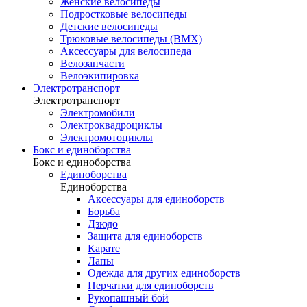
Женские велосипеды
Подростковые велосипеды
Детские велосипеды
Трюковые велосипеды (BMX)
Аксессуары для велосипеда
Велозапчасти
Велоэкипировка
Электротранспорт
Электротранспорт
Электромобили
Электроквадроциклы
Электромотоциклы
Бокс и единоборства
Бокс и единоборства
Единоборства
Единоборства
Аксессуары для единоборств
Борьба
Дзюдо
Защита для единоборств
Карате
Лапы
Одежда для других единоборств
Перчатки для единоборств
Рукопашный бой