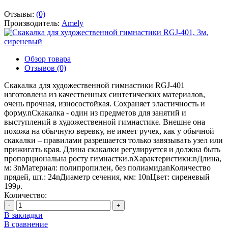
Отзывы:
(0)
Производитель:
Amely
Обзор товара
Отзывов (0)
Скакалка для художественной гимнастики RGJ-401
изготовлена из качественных синтетических материалов,
очень прочная, износостойкая. Сохраняет эластичность и
форму.nСкакалка - один из предметов для занятий и
выступлений в художественной гимнастике. Внешне она
похожа на обычную веревку, не имеет ручек, как у обычной
скакалки – правилами разрешается только завязывать узел или
прижигать края. Длина скакалки регулируется и должна быть
пропорциональна росту гимнастки.nХарактеристики:nДлина,
м: 3nМатериал: полипропилен, без полиамидаnКоличество
прядей, шт.: 24nДиаметр сечения, мм: 10nЦвет: сиреневый
199р.
Количество:
-
+
В закладки
В сравнение