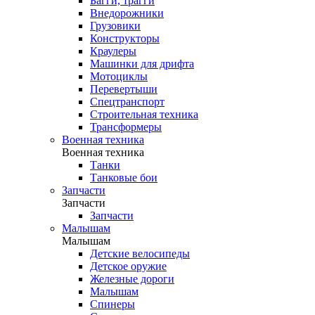
Багги, трагги
Внедорожники
Грузовики
Конструкторы
Краулеры
Машинки для дрифта
Мотоциклы
Перевертыши
Спецтранспорт
Строительная техника
Трансформеры
Военная техника
Военная техника
Танки
Танковые бои
Запчасти
Запчасти
Запчасти
Малышам
Малышам
Детские велосипеды
Детское оружие
Железные дороги
Малышам
Спинеры