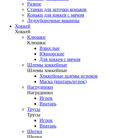
Разное
Станки для заточки коньков
Коньки для хоккея с мячом
Ледоуборочные машины
Хоккей
Хоккей
Клюшки
Клюшки
Взрослые
Юниорские
Для хоккея с мячом
Шлемы хоккейные
Шлемы хоккейные
Хоккейные шлемы игроков
Маска (вратарь/игрок)
Нагрудники
Нагрудники
Игрок
Вратарь
Трусы
Трусы
Игрок
Вратарь
Щитки
Щитки