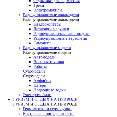
Стульчики для кормления
Треки
Электромобили
Радиоуправляемые авиамодели
Радиоуправляемые авиамодели
Квадрокоптеры
Летающие игрушки
Радиоуправляемые авиамодели
Радиоуправляемые вертолеты
Самолеты
Радиоуправляемые модели
Радиоуправляемые модели
Автомодели
Военная техника
Роботы
Судомодели
Судомодели
Амфибии
Катера
Подводные лодки
Электромобили
ТУРИЗМ И ОТДЫХ НА ПРИРОДЕ
ТУРИЗМ И ОТДЫХ НА ПРИРОДЕ
Гермомешки и гермосумки
Костровые принадлежности