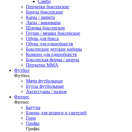
Самбо
Перчатки боксерские
Бинты боксерские
Капы / защита
Лапы / макивары
Шлемы боксерские
Груши / мешки боксерские
Обувь для бокса
Обувь для единоборств
Боксерские детские наборы
Кимоно для единоборств
Боксерская форма / шорты
Перчатки ММА
Футбол
Футбол
Мячи футбольные
Бутсы футбольные
Аксессуары / разное
Фитнес
Фитнес
Батуты
Блины для штанги и гантелей
Гири
Грифы
Грифы