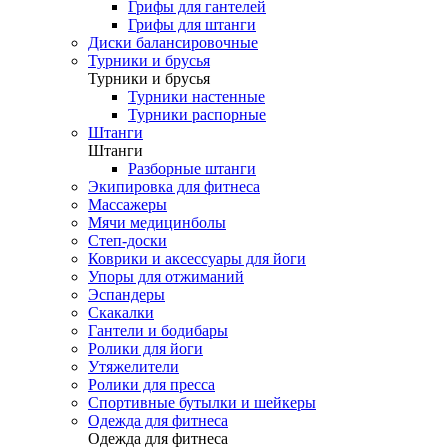
Грифы для гантелей
Грифы для штанги
Диски балансировочные
Турники и брусья
Турники и брусья
Турники настенные
Турники распорные
Штанги
Штанги
Разборные штанги
Экипировка для фитнеса
Массажеры
Мячи медицинболы
Степ-доски
Коврики и аксессуары для йоги
Упоры для отжиманий
Эспандеры
Скакалки
Гантели и бодибары
Ролики для йоги
Утяжелители
Ролики для пресса
Спортивные бутылки и шейкеры
Одежда для фитнеса
Одежда для фитнеса