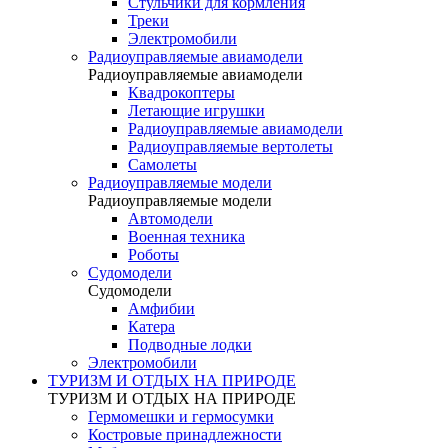
Стульчики для кормления
Треки
Электромобили
Радиоуправляемые авиамодели
Радиоуправляемые авиамодели
Квадрокоптеры
Летающие игрушки
Радиоуправляемые авиамодели
Радиоуправляемые вертолеты
Самолеты
Радиоуправляемые модели
Радиоуправляемые модели
Автомодели
Военная техника
Роботы
Судомодели
Судомодели
Амфибии
Катера
Подводные лодки
Электромобили
ТУРИЗМ И ОТДЫХ НА ПРИРОДЕ
ТУРИЗМ И ОТДЫХ НА ПРИРОДЕ
Гермомешки и гермосумки
Костровые принадлежности