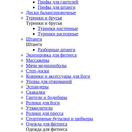
Грифы для гантелей
Грифы для штанги
Диски балансировочные
Турники и брусья
Турники и брусья
Турники настенные
Турники распорные
Штанги
Штанги
Разборные штанги
Экипировка для фитнеса
Массажеры
Мячи медицинболы
Степ-доски
Коврики и аксессуары для йоги
Упоры для отжиманий
Эспандеры
Скакалки
Гантели и бодибары
Ролики для йоги
Утяжелители
Ролики для пресса
Спортивные бутылки и шейкеры
Одежда для фитнеса
Одежда для фитнеса