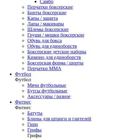
Самбо
Перчатки боксерские
Бинты боксерские
Капы / защита
Лапы / макивары
Шлемы боксерские
Груши / мешки боксерские
Обувь для бокса
Обувь для единоборств
Боксерские детские наборы
Кимоно для единоборств
Боксерская форма / шорты
Перчатки ММА
Футбол
Футбол
Мячи футбольные
Бутсы футбольные
Аксессуары / разное
Фитнес
Фитнес
Батуты
Блины для штанги и гантелей
Гири
Грифы
Грифы