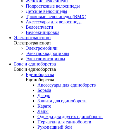
Женские велосипеды
Подростковые велосипеды
Детские велосипеды
Трюковые велосипеды (BMX)
Аксессуары для велосипеда
Велозапчасти
Велоэкипировка
Электротранспорт
Электротранспорт
Электромобили
Электроквадроциклы
Электромотоциклы
Бокс и единоборства
Бокс и единоборства
Единоборства
Единоборства
Аксессуары для единоборств
Борьба
Дзюдо
Защита для единоборств
Карате
Лапы
Одежда для других единоборств
Перчатки для единоборств
Рукопашный бой