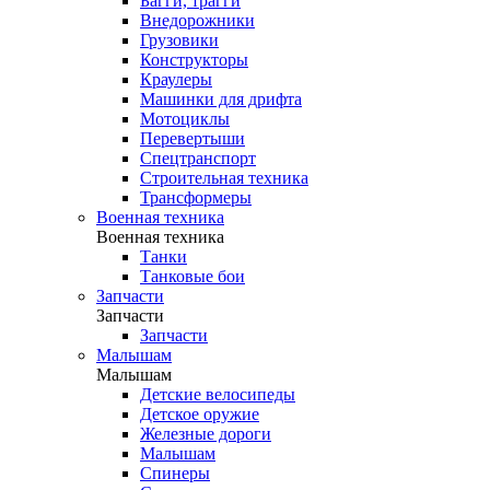
Багги, трагги
Внедорожники
Грузовики
Конструкторы
Краулеры
Машинки для дрифта
Мотоциклы
Перевертыши
Спецтранспорт
Строительная техника
Трансформеры
Военная техника
Военная техника
Танки
Танковые бои
Запчасти
Запчасти
Запчасти
Малышам
Малышам
Детские велосипеды
Детское оружие
Железные дороги
Малышам
Спинеры