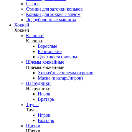
Разное
Станки для заточки коньков
Коньки для хоккея с мячом
Ледоуборочные машины
Хоккей
Хоккей
Клюшки
Клюшки
Взрослые
Юниорские
Для хоккея с мячом
Шлемы хоккейные
Шлемы хоккейные
Хоккейные шлемы игроков
Маска (вратарь/игрок)
Нагрудники
Нагрудники
Игрок
Вратарь
Трусы
Трусы
Игрок
Вратарь
Щитки
Щитки