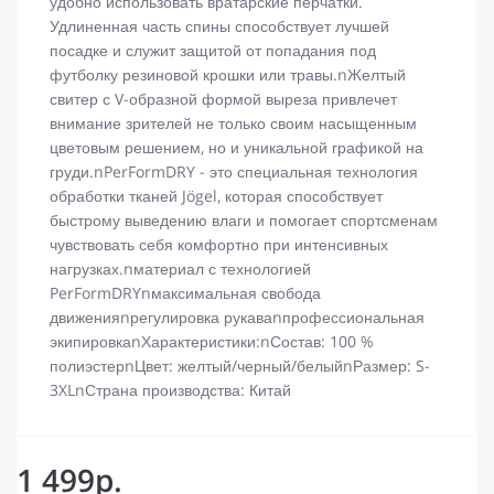
удобно использовать вратарские перчатки.
Удлиненная часть спины способствует лучшей
посадке и служит защитой от попадания под
футболку резиновой крошки или травы.nЖелтый
свитер с V-образной формой выреза привлечет
внимание зрителей не только своим насыщенным
цветовым решением, но и уникальной графикой на
груди.nPerFormDRY - это специальная технология
обработки тканей Jögel, которая способствует
быстрому выведению влаги и помогает спортсменам
чувствовать себя комфортно при интенсивных
нагрузках.nматериал с технологией
PerFormDRYnмаксимальная свобода
движенияnрегулировка рукаваnпрофессиональная
экипировкаnХарактеристики:nСостав: 100 %
полиэстерnЦвет: желтый/черный/белыйnРазмер: S-
3XLnСтрана производства: Китай
1 499р.