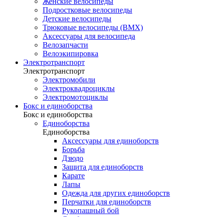
Женские велосипеды
Подростковые велосипеды
Детские велосипеды
Трюковые велосипеды (BMX)
Аксессуары для велосипеда
Велозапчасти
Велоэкипировка
Электротранспорт
Электротранспорт
Электромобили
Электроквадроциклы
Электромотоциклы
Бокс и единоборства
Бокс и единоборства
Единоборства
Единоборства
Аксессуары для единоборств
Борьба
Дзюдо
Защита для единоборств
Карате
Лапы
Одежда для других единоборств
Перчатки для единоборств
Рукопашный бой