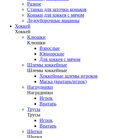
Разное
Станки для заточки коньков
Коньки для хоккея с мячом
Ледоуборочные машины
Хоккей
Хоккей
Клюшки
Клюшки
Взрослые
Юниорские
Для хоккея с мячом
Шлемы хоккейные
Шлемы хоккейные
Хоккейные шлемы игроков
Маска (вратарь/игрок)
Нагрудники
Нагрудники
Игрок
Вратарь
Трусы
Трусы
Игрок
Вратарь
Щитки
Щитки