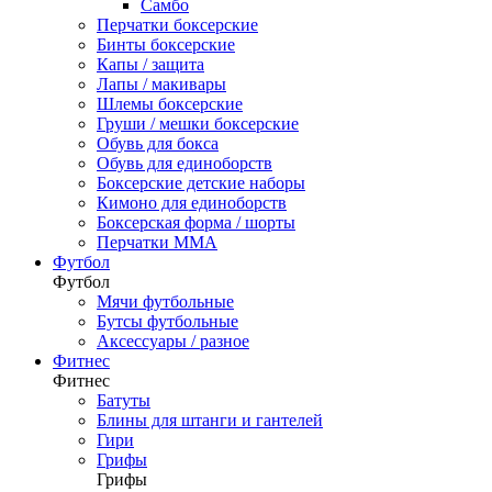
Самбо
Перчатки боксерские
Бинты боксерские
Капы / защита
Лапы / макивары
Шлемы боксерские
Груши / мешки боксерские
Обувь для бокса
Обувь для единоборств
Боксерские детские наборы
Кимоно для единоборств
Боксерская форма / шорты
Перчатки ММА
Футбол
Футбол
Мячи футбольные
Бутсы футбольные
Аксессуары / разное
Фитнес
Фитнес
Батуты
Блины для штанги и гантелей
Гири
Грифы
Грифы