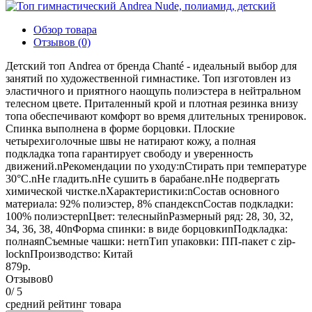
Обзор товара
Отзывов (0)
Детский топ Andrea от бренда Chanté - идеальный выбор для
занятий по художественной гимнастике. Топ изготовлен из
эластичного и приятного наощупь полиэстера в нейтральном
телесном цвете. Приталенный крой и плотная резинка внизу
топа обеспечивают комфорт во время длительных тренировок.
Спинка выполнена в форме борцовки. Плоские
четырехиголочные швы не натирают кожу, а полная
подкладка топа гарантирует свободу и уверенность
движений.nРекомендации по уходу:nСтирать при температуре
30°С.nНе гладить.nНе сушить в барабане.nНе подвергать
химической чистке.nХарактеристики:nСостав основного
материала: 92% полиэстер, 8% спандексnСостав подкладки:
100% полиэстерnЦвет: телесныйnРазмерный ряд: 28, 30, 32,
34, 36, 38, 40nФорма спинки: в виде борцовкиnПодкладка:
полнаяnСъемные чашки: нетnТип упаковки: ПП-пакет с zip-
locknПроизводство: Китай
879р.
Отзывов
0
0
/ 5
средний рейтинг товара