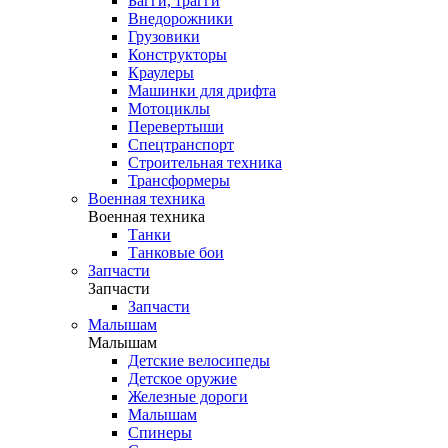
Багги, трагги
Внедорожники
Грузовики
Конструкторы
Краулеры
Машинки для дрифта
Мотоциклы
Перевертыши
Спецтранспорт
Строительная техника
Трансформеры
Военная техника
Военная техника
Танки
Танковые бои
Запчасти
Запчасти
Запчасти
Малышам
Малышам
Детские велосипеды
Детское оружие
Железные дороги
Малышам
Спинеры