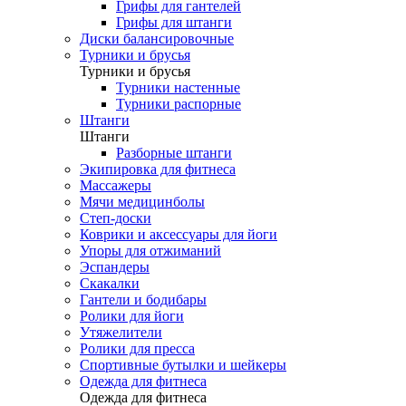
Грифы для гантелей
Грифы для штанги
Диски балансировочные
Турники и брусья
Турники и брусья
Турники настенные
Турники распорные
Штанги
Штанги
Разборные штанги
Экипировка для фитнеса
Массажеры
Мячи медицинболы
Степ-доски
Коврики и аксессуары для йоги
Упоры для отжиманий
Эспандеры
Скакалки
Гантели и бодибары
Ролики для йоги
Утяжелители
Ролики для пресса
Спортивные бутылки и шейкеры
Одежда для фитнеса
Одежда для фитнеса