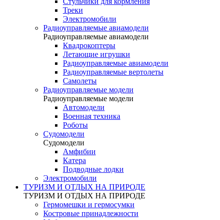
Стульчики для кормления
Треки
Электромобили
Радиоуправляемые авиамодели
Радиоуправляемые авиамодели
Квадрокоптеры
Летающие игрушки
Радиоуправляемые авиамодели
Радиоуправляемые вертолеты
Самолеты
Радиоуправляемые модели
Радиоуправляемые модели
Автомодели
Военная техника
Роботы
Судомодели
Судомодели
Амфибии
Катера
Подводные лодки
Электромобили
ТУРИЗМ И ОТДЫХ НА ПРИРОДЕ
ТУРИЗМ И ОТДЫХ НА ПРИРОДЕ
Гермомешки и гермосумки
Костровые принадлежности