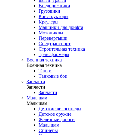
Багги, трагги
Внедорожники
Грузовики
Конструкторы
Краулеры
Машинки для дрифта
Мотоциклы
Перевертыши
Спецтранспорт
Строительная техника
Трансформеры
Военная техника
Военная техника
Танки
Танковые бои
Запчасти
Запчасти
Запчасти
Малышам
Малышам
Детские велосипеды
Детское оружие
Железные дороги
Малышам
Спинеры