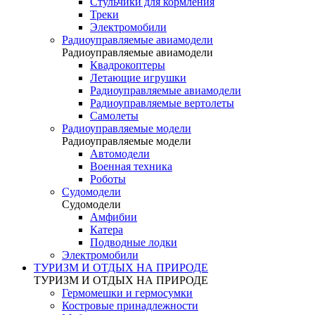
Стульчики для кормления
Треки
Электромобили
Радиоуправляемые авиамодели
Радиоуправляемые авиамодели
Квадрокоптеры
Летающие игрушки
Радиоуправляемые авиамодели
Радиоуправляемые вертолеты
Самолеты
Радиоуправляемые модели
Радиоуправляемые модели
Автомодели
Военная техника
Роботы
Судомодели
Судомодели
Амфибии
Катера
Подводные лодки
Электромобили
ТУРИЗМ И ОТДЫХ НА ПРИРОДЕ
ТУРИЗМ И ОТДЫХ НА ПРИРОДЕ
Гермомешки и гермосумки
Костровые принадлежности