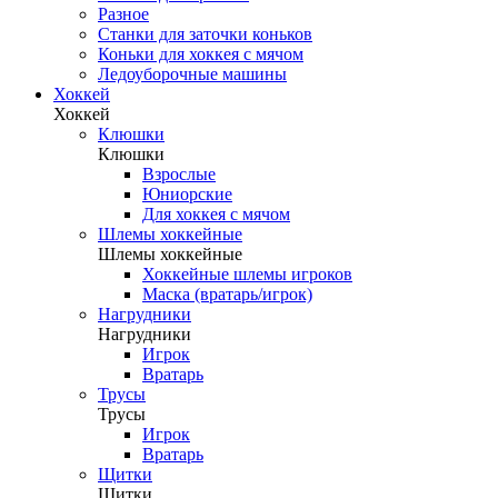
Разное
Станки для заточки коньков
Коньки для хоккея с мячом
Ледоуборочные машины
Хоккей
Хоккей
Клюшки
Клюшки
Взрослые
Юниорские
Для хоккея с мячом
Шлемы хоккейные
Шлемы хоккейные
Хоккейные шлемы игроков
Маска (вратарь/игрок)
Нагрудники
Нагрудники
Игрок
Вратарь
Трусы
Трусы
Игрок
Вратарь
Щитки
Щитки