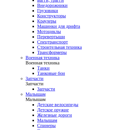
Багги, трагги
Внедорожники
Грузовики
Конструкторы
Краулеры
Машинки для дрифта
Мотоциклы
Перевертыши
Спецтранспорт
Строительная техника
Трансформеры
Военная техника
Военная техника
Танки
Танковые бои
Запчасти
Запчасти
Запчасти
Малышам
Малышам
Детские велосипеды
Детское оружие
Железные дороги
Малышам
Спинеры