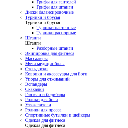
Грифы для гантелей
Грифы для штанги
Диски балансировочные
Турники и брусья
Турники и брусья
Турники настенные
Турники распорные
Штанги
Штанги
Разборные штанги
Экипировка для фитнеса
Массажеры
Мячи медицинболы
Степ-доски
Коврики и аксессуары для йоги
Упоры для отжиманий
Эспандеры
Скакалки
Гантели и бодибары
Ролики для йоги
Утяжелители
Ролики для пресса
Спортивные бутылки и шейкеры
Одежда для фитнеса
Одежда для фитнеса