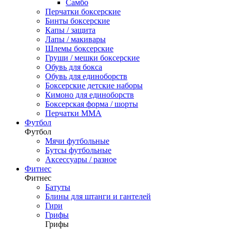
Самбо
Перчатки боксерские
Бинты боксерские
Капы / защита
Лапы / макивары
Шлемы боксерские
Груши / мешки боксерские
Обувь для бокса
Обувь для единоборств
Боксерские детские наборы
Кимоно для единоборств
Боксерская форма / шорты
Перчатки ММА
Футбол
Футбол
Мячи футбольные
Бутсы футбольные
Аксессуары / разное
Фитнес
Фитнес
Батуты
Блины для штанги и гантелей
Гири
Грифы
Грифы