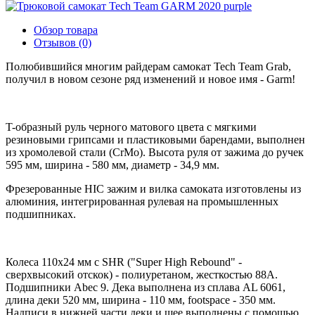
Обзор товара
Отзывов (0)
Полюбившийся многим райдерам самокат Tech Team Grab,
получил в новом сезоне ряд изменений и новое имя - Garm!
T-образный руль черного матового цвета с мягкими
резиновыми грипсами и пластиковыми барендами, выполнен
из хромолевой стали (CrMo). Высота руля от зажима до ручек
595 мм, ширина - 580 мм, диаметр - 34,9 мм.
Фрезерованные HIC зажим и вилка самоката изготовлены из
алюминия, интегрированная рулевая на промышленных
подшипниках.
Колеса 110x24 мм c SHR ("Super High Rebound" -
сверхвысокий отскок) - полиуретаном, жесткостью 88A.
Подшипники Abec 9. Дека выполнена из сплава AL 6061,
длина деки 520 мм, ширина - 110 мм, footspace - 350 мм.
Надписи в нижней части деки и шее выполнены с помощью