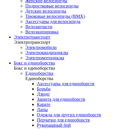
Женские велосипеды
Подростковые велосипеды
Детские велосипеды
Трюковые велосипеды (BMX)
Аксессуары для велосипеда
Велозапчасти
Велоэкипировка
Электротранспорт
Электротранспорт
Электромобили
Электроквадроциклы
Электромотоциклы
Бокс и единоборства
Бокс и единоборства
Единоборства
Единоборства
Аксессуары для единоборств
Борьба
Дзюдо
Защита для единоборств
Карате
Лапы
Одежда для других единоборств
Перчатки для единоборств
Рукопашный бой