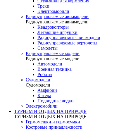
Стульчики для кормления
Треки
Электромобили
Радиоуправляемые авиамодели
Радиоуправляемые авиамодели
Квадрокоптеры
Летающие игрушки
Радиоуправляемые авиамодели
Радиоуправляемые вертолеты
Самолеты
Радиоуправляемые модели
Радиоуправляемые модели
Автомодели
Военная техника
Роботы
Судомодели
Судомодели
Амфибии
Катера
Подводные лодки
Электромобили
ТУРИЗМ И ОТДЫХ НА ПРИРОДЕ
ТУРИЗМ И ОТДЫХ НА ПРИРОДЕ
Гермомешки и гермосумки
Костровые принадлежности