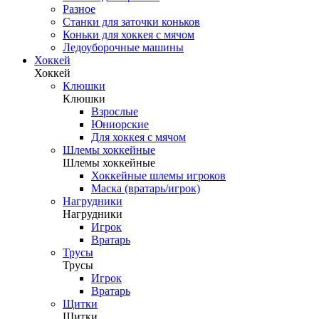
Разное
Станки для заточки коньков
Коньки для хоккея с мячом
Ледоуборочные машины
Хоккей
Хоккей
Клюшки
Клюшки
Взрослые
Юниорские
Для хоккея с мячом
Шлемы хоккейные
Шлемы хоккейные
Хоккейные шлемы игроков
Маска (вратарь/игрок)
Нагрудники
Нагрудники
Игрок
Вратарь
Трусы
Трусы
Игрок
Вратарь
Щитки
Щитки