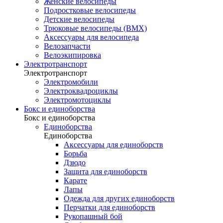
Женские велосипеды
Подростковые велосипеды
Детские велосипеды
Трюковые велосипеды (BMX)
Аксессуары для велосипеда
Велозапчасти
Велоэкипировка
Электротранспорт
Электротранспорт
Электромобили
Электроквадроциклы
Электромотоциклы
Бокс и единоборства
Бокс и единоборства
Единоборства
Единоборства
Аксессуары для единоборств
Борьба
Дзюдо
Защита для единоборств
Карате
Лапы
Одежда для других единоборств
Перчатки для единоборств
Рукопашный бой