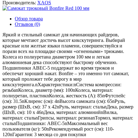
Производитель:
XAOS
Обзор товара
Отзывов (0)
Яркий и стильный самокат для начинающих райдеров,
которые мечтают достичь высот кикскутеринга. Выбирай
красные или желтые языки пламени, совершенствуйся и
порази всех на площадке своими «огненными» трюками.
Колеса из полиуретана диаметром 100 мм и легкая
алюминиевая дека способствуют быстрому обучению.
Подшипники ABEC-5 поддержат во время трюков и
обеспечат хороший накат. Bonfire – это именно тот самокат,
который проложит тебе дорогу в мир
кикскутеринга.nХарактеристики:nСистема компрессии:
резьбаnКолеса, диаметр (мм): 100nКолеса, материал:
полиуретан, пластикnКолеса, жесткость (А): 85nФутспейс
(см): 31.5nКлиренс (cм): 4nВысота самоката (cм): 65nРуль,
размер (ШхВ, см): 37 х 42nРуль, материал: стальnДека, размер
(ШхВ, см): 10 х 46nДека, материал: алюминийnВилка,
материал: стальnГрипсы, материал: резинаnТормоз, материал:
стальnПодшипники: АВЕС-5nМаксимальный вес
пользователя (кг): 50nРекомендуемый рост (см): 110-
120nГарантия: 3 месяца со дня покупки