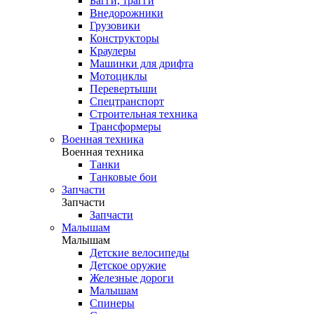
Багги, трагги
Внедорожники
Грузовики
Конструкторы
Краулеры
Машинки для дрифта
Мотоциклы
Перевертыши
Спецтранспорт
Строительная техника
Трансформеры
Военная техника
Военная техника
Танки
Танковые бои
Запчасти
Запчасти
Запчасти
Малышам
Малышам
Детские велосипеды
Детское оружие
Железные дороги
Малышам
Спинеры