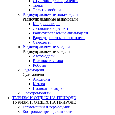
Стульчики для кормления
Треки
Электромобили
Радиоуправляемые авиамодели
Радиоуправляемые авиамодели
Квадрокоптеры
Летающие игрушки
Радиоуправляемые авиамодели
Радиоуправляемые вертолеты
Самолеты
Радиоуправляемые модели
Радиоуправляемые модели
Автомодели
Военная техника
Роботы
Судомодели
Судомодели
Амфибии
Катера
Подводные лодки
Электромобили
ТУРИЗМ И ОТДЫХ НА ПРИРОДЕ
ТУРИЗМ И ОТДЫХ НА ПРИРОДЕ
Гермомешки и гермосумки
Костровые принадлежности