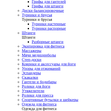
Грифы для гантелей
Грифы для штанги
Диски балансировочные
Турники и брусья
Турники и брусья
Турники настенные
Турники распорные
Штанги
Штанги
Разборные штанги
Экипировка для фитнеса
Массажеры
Мячи медицинболы
Степ-доски
Коврики и аксессуары для йоги
Упоры для отжиманий
Эспандеры
Скакалки
Гантели и бодибары
Ролики для йоги
Утяжелители
Ролики для пресса
Спортивные бутылки и шейкеры
Одежда для фитнеса
Одежда для фитнеса