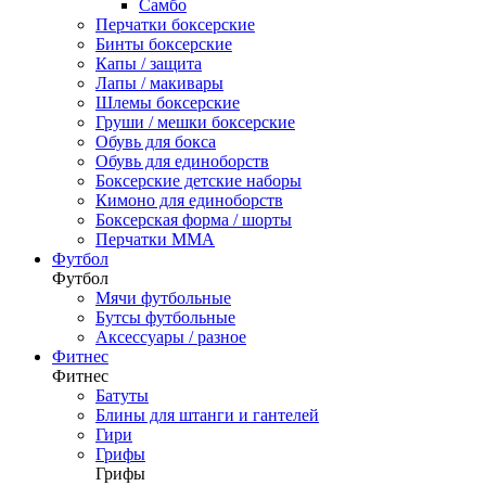
Самбо
Перчатки боксерские
Бинты боксерские
Капы / защита
Лапы / макивары
Шлемы боксерские
Груши / мешки боксерские
Обувь для бокса
Обувь для единоборств
Боксерские детские наборы
Кимоно для единоборств
Боксерская форма / шорты
Перчатки ММА
Футбол
Футбол
Мячи футбольные
Бутсы футбольные
Аксессуары / разное
Фитнес
Фитнес
Батуты
Блины для штанги и гантелей
Гири
Грифы
Грифы