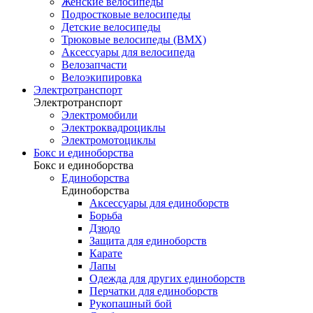
Женские велосипеды
Подростковые велосипеды
Детские велосипеды
Трюковые велосипеды (BMX)
Аксессуары для велосипеда
Велозапчасти
Велоэкипировка
Электротранспорт
Электротранспорт
Электромобили
Электроквадроциклы
Электромотоциклы
Бокс и единоборства
Бокс и единоборства
Единоборства
Единоборства
Аксессуары для единоборств
Борьба
Дзюдо
Защита для единоборств
Карате
Лапы
Одежда для других единоборств
Перчатки для единоборств
Рукопашный бой