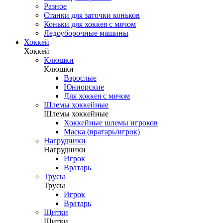
Разное
Станки для заточки коньков
Коньки для хоккея с мячом
Ледоуборочные машины
Хоккей
Хоккей
Клюшки
Клюшки
Взрослые
Юниорские
Для хоккея с мячом
Шлемы хоккейные
Шлемы хоккейные
Хоккейные шлемы игроков
Маска (вратарь/игрок)
Нагрудники
Нагрудники
Игрок
Вратарь
Трусы
Трусы
Игрок
Вратарь
Щитки
Щитки