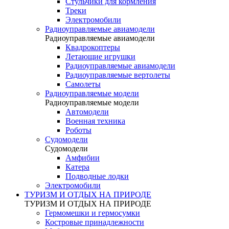
Стульчики для кормления
Треки
Электромобили
Радиоуправляемые авиамодели
Радиоуправляемые авиамодели
Квадрокоптеры
Летающие игрушки
Радиоуправляемые авиамодели
Радиоуправляемые вертолеты
Самолеты
Радиоуправляемые модели
Радиоуправляемые модели
Автомодели
Военная техника
Роботы
Судомодели
Судомодели
Амфибии
Катера
Подводные лодки
Электромобили
ТУРИЗМ И ОТДЫХ НА ПРИРОДЕ
ТУРИЗМ И ОТДЫХ НА ПРИРОДЕ
Гермомешки и гермосумки
Костровые принадлежности