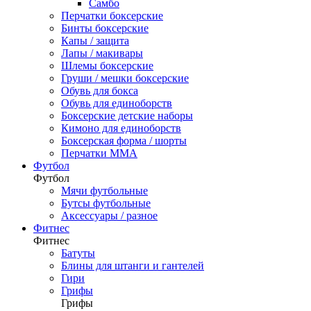
Самбо
Перчатки боксерские
Бинты боксерские
Капы / защита
Лапы / макивары
Шлемы боксерские
Груши / мешки боксерские
Обувь для бокса
Обувь для единоборств
Боксерские детские наборы
Кимоно для единоборств
Боксерская форма / шорты
Перчатки ММА
Футбол
Футбол
Мячи футбольные
Бутсы футбольные
Аксессуары / разное
Фитнес
Фитнес
Батуты
Блины для штанги и гантелей
Гири
Грифы
Грифы