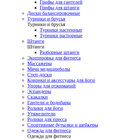
Грифы для гантелей
Грифы для штанги
Диски балансировочные
Турники и брусья
Турники и брусья
Турники настенные
Турники распорные
Штанги
Штанги
Разборные штанги
Экипировка для фитнеса
Массажеры
Мячи медицинболы
Степ-доски
Коврики и аксессуары для йоги
Упоры для отжиманий
Эспандеры
Скакалки
Гантели и бодибары
Ролики для йоги
Утяжелители
Ролики для пресса
Спортивные бутылки и шейкеры
Одежда для фитнеса
Одежда для фитнеса