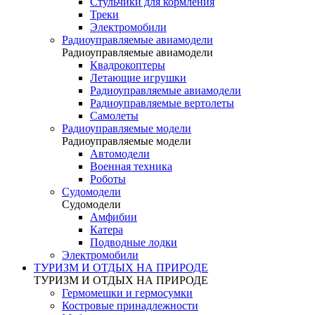
Стульчики для кормления
Треки
Электромобили
Радиоуправляемые авиамодели
Радиоуправляемые авиамодели
Квадрокоптеры
Летающие игрушки
Радиоуправляемые авиамодели
Радиоуправляемые вертолеты
Самолеты
Радиоуправляемые модели
Радиоуправляемые модели
Автомодели
Военная техника
Роботы
Судомодели
Судомодели
Амфибии
Катера
Подводные лодки
Электромобили
ТУРИЗМ И ОТДЫХ НА ПРИРОДЕ
ТУРИЗМ И ОТДЫХ НА ПРИРОДЕ
Гермомешки и гермосумки
Костровые принадлежности