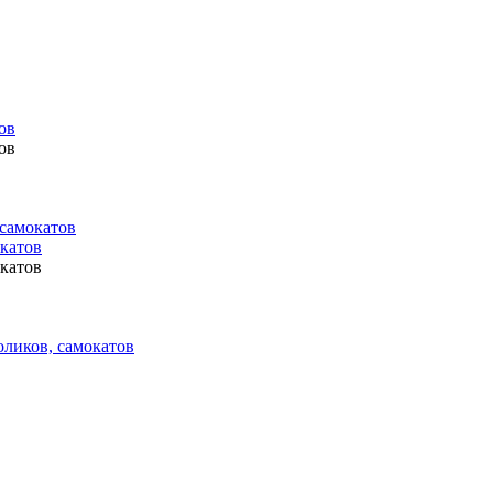
ов
ов
 самокатов
окатов
окатов
оликов, самокатов