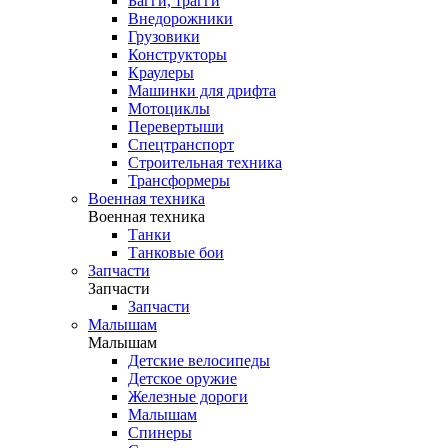
Багги, трагги
Внедорожники
Грузовики
Конструкторы
Краулеры
Машинки для дрифта
Мотоциклы
Перевертыши
Спецтранспорт
Строительная техника
Трансформеры
Военная техника
Военная техника
Танки
Танковые бои
Запчасти
Запчасти
Запчасти
Малышам
Малышам
Детские велосипеды
Детское оружие
Железные дороги
Малышам
Спинеры