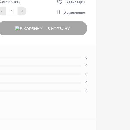
Количество:
В закладки
-
+
В сравнение
В КОРЗИНУ
0
0
0
0
0