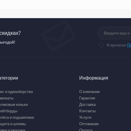
скидках?
выгодой!
Я прочитал
П
атегории
Информация
кс и единоборства
О компании
амокаты
Гарантия
ликовые коньки
Доставка
кейтборды
Контакты
лёса и подшипники
Услуги
ащита и шлемы
Оптовикам
мки и рюкзаки
Оплата