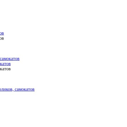
ов
ов
 самокатов
окатов
окатов
оликов, самокатов