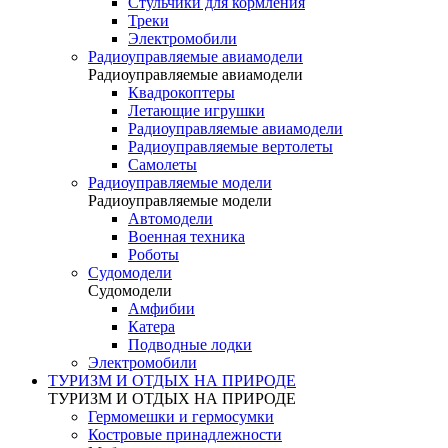
Стульчики для кормления
Треки
Электромобили
Радиоуправляемые авиамодели
Радиоуправляемые авиамодели
Квадрокоптеры
Летающие игрушки
Радиоуправляемые авиамодели
Радиоуправляемые вертолеты
Самолеты
Радиоуправляемые модели
Радиоуправляемые модели
Автомодели
Военная техника
Роботы
Судомодели
Судомодели
Амфибии
Катера
Подводные лодки
Электромобили
ТУРИЗМ И ОТДЫХ НА ПРИРОДЕ
ТУРИЗМ И ОТДЫХ НА ПРИРОДЕ
Гермомешки и гермосумки
Костровые принадлежности