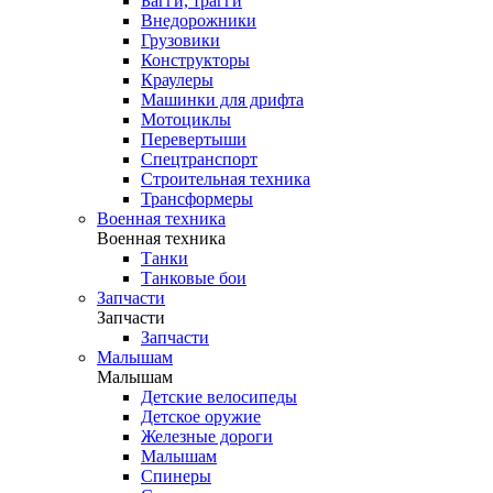
Багги, трагги
Внедорожники
Грузовики
Конструкторы
Краулеры
Машинки для дрифта
Мотоциклы
Перевертыши
Спецтранспорт
Строительная техника
Трансформеры
Военная техника
Военная техника
Танки
Танковые бои
Запчасти
Запчасти
Запчасти
Малышам
Малышам
Детские велосипеды
Детское оружие
Железные дороги
Малышам
Спинеры