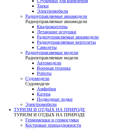
Стульчики для кормления
Треки
Электромобили
Радиоуправляемые авиамодели
Радиоуправляемые авиамодели
Квадрокоптеры
Летающие игрушки
Радиоуправляемые авиамодели
Радиоуправляемые вертолеты
Самолеты
Радиоуправляемые модели
Радиоуправляемые модели
Автомодели
Военная техника
Роботы
Судомодели
Судомодели
Амфибии
Катера
Подводные лодки
Электромобили
ТУРИЗМ И ОТДЫХ НА ПРИРОДЕ
ТУРИЗМ И ОТДЫХ НА ПРИРОДЕ
Гермомешки и гермосумки
Костровые принадлежности