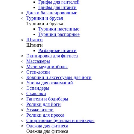
Грифы для гантелей
Грифы для штанги
Диски балансировочные
Турники и брусья
Турники и брусья
Турники настенные
Турники распорные
Штанги
Штанги
Разборные штанги
Экипировка для фитнеса
Массажеры
Мячи медицинболы
Степ-доски
Коврики и аксессуары для йоги
Упоры для отжиманий
Эспандеры
Скакалки
Гантели и бодибары
Ролики для йоги
Утяжелители
Ролики для пресса
Спортивные бутылки и шейкеры
Одежда для фитнеса
Одежда для фитнеса