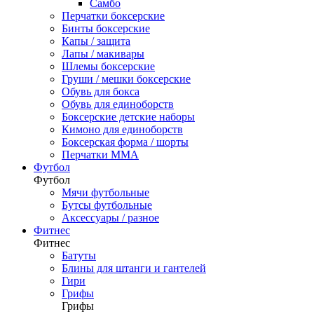
Самбо
Перчатки боксерские
Бинты боксерские
Капы / защита
Лапы / макивары
Шлемы боксерские
Груши / мешки боксерские
Обувь для бокса
Обувь для единоборств
Боксерские детские наборы
Кимоно для единоборств
Боксерская форма / шорты
Перчатки ММА
Футбол
Футбол
Мячи футбольные
Бутсы футбольные
Аксессуары / разное
Фитнес
Фитнес
Батуты
Блины для штанги и гантелей
Гири
Грифы
Грифы