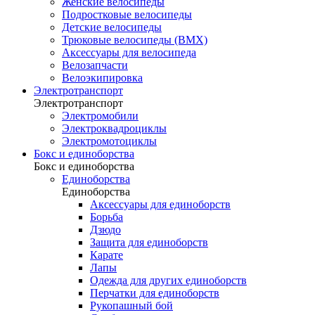
Женские велосипеды
Подростковые велосипеды
Детские велосипеды
Трюковые велосипеды (BMX)
Аксессуары для велосипеда
Велозапчасти
Велоэкипировка
Электротранспорт
Электротранспорт
Электромобили
Электроквадроциклы
Электромотоциклы
Бокс и единоборства
Бокс и единоборства
Единоборства
Единоборства
Аксессуары для единоборств
Борьба
Дзюдо
Защита для единоборств
Карате
Лапы
Одежда для других единоборств
Перчатки для единоборств
Рукопашный бой