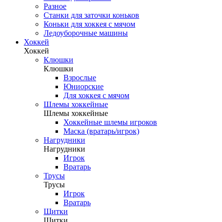
Разное
Станки для заточки коньков
Коньки для хоккея с мячом
Ледоуборочные машины
Хоккей
Хоккей
Клюшки
Клюшки
Взрослые
Юниорские
Для хоккея с мячом
Шлемы хоккейные
Шлемы хоккейные
Хоккейные шлемы игроков
Маска (вратарь/игрок)
Нагрудники
Нагрудники
Игрок
Вратарь
Трусы
Трусы
Игрок
Вратарь
Щитки
Щитки