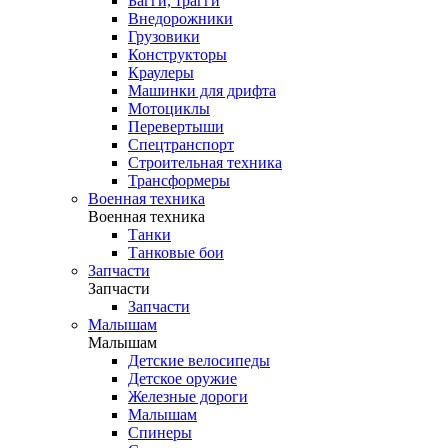
Багги, трагги
Внедорожники
Грузовики
Конструкторы
Краулеры
Машинки для дрифта
Мотоциклы
Перевертыши
Спецтранспорт
Строительная техника
Трансформеры
Военная техника
Военная техника
Танки
Танковые бои
Запчасти
Запчасти
Запчасти
Малышам
Малышам
Детские велосипеды
Детское оружие
Железные дороги
Малышам
Спинеры