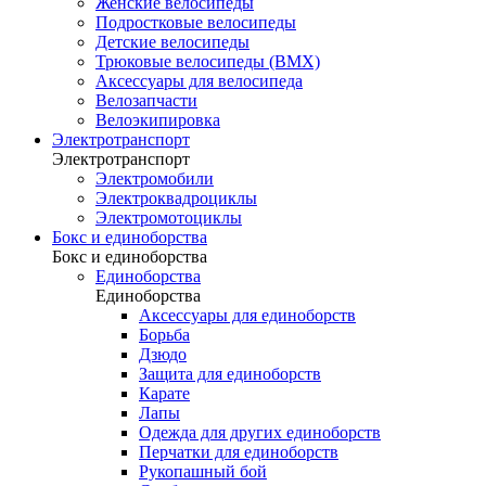
Женские велосипеды
Подростковые велосипеды
Детские велосипеды
Трюковые велосипеды (BMX)
Аксессуары для велосипеда
Велозапчасти
Велоэкипировка
Электротранспорт
Электротранспорт
Электромобили
Электроквадроциклы
Электромотоциклы
Бокс и единоборства
Бокс и единоборства
Единоборства
Единоборства
Аксессуары для единоборств
Борьба
Дзюдо
Защита для единоборств
Карате
Лапы
Одежда для других единоборств
Перчатки для единоборств
Рукопашный бой