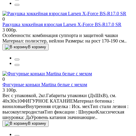
0
Ракушка хоккейная взрослая Larsen X-Force BS-R17.0 SR
3 000р.
Особенности: комбинация суппорта и защитной чашки
Материал: полиэстер, нейлон Размеры: на рост 170-190 см..
В корзину
0
Фигурные коньки Martina белые с мехом
3 100р.
Вес с упаковкой, 2кг.Габариты упаковки (ДхШхВ), см.
40x30x10ФИГУРНОЕ КАТАНИЕМатериал ботинка :
виниловыеВнутренняя отделка : Иск. мехТип стали лезвия :
высокоуглеродистаяТип фиксации : ШнуркиКлассическая
шнуровка: ДаУровень катания :начинающие..
В корзину