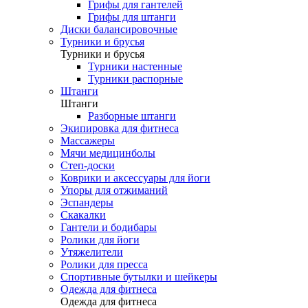
Грифы для гантелей
Грифы для штанги
Диски балансировочные
Турники и брусья
Турники и брусья
Турники настенные
Турники распорные
Штанги
Штанги
Разборные штанги
Экипировка для фитнеса
Массажеры
Мячи медицинболы
Степ-доски
Коврики и аксессуары для йоги
Упоры для отжиманий
Эспандеры
Скакалки
Гантели и бодибары
Ролики для йоги
Утяжелители
Ролики для пресса
Спортивные бутылки и шейкеры
Одежда для фитнеса
Одежда для фитнеса