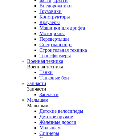
Багги, трагги
Внедорожники
Грузовики
Конструкторы
Краулеры
Машинки для дрифта
Мотоциклы
Перевертыши
Спецтранспорт
Строительная техника
Трансформеры
Военная техника
Военная техника
Танки
Танковые бои
Запчасти
Запчасти
Запчасти
Малышам
Малышам
Детские велосипеды
Детское оружие
Железные дороги
Малышам
Спинеры