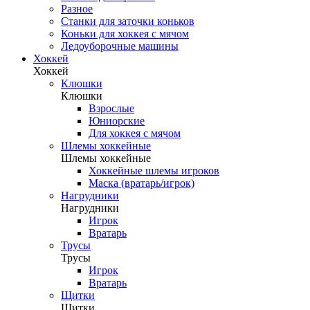
Разное
Станки для заточки коньков
Коньки для хоккея с мячом
Ледоуборочные машины
Хоккей
Хоккей
Клюшки
Клюшки
Взрослые
Юниорские
Для хоккея с мячом
Шлемы хоккейные
Шлемы хоккейные
Хоккейные шлемы игроков
Маска (вратарь/игрок)
Нагрудники
Нагрудники
Игрок
Вратарь
Трусы
Трусы
Игрок
Вратарь
Щитки
Щитки