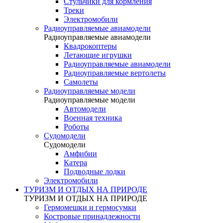
Стульчики для кормления
Треки
Электромобили
Радиоуправляемые авиамодели
Радиоуправляемые авиамодели
Квадрокоптеры
Летающие игрушки
Радиоуправляемые авиамодели
Радиоуправляемые вертолеты
Самолеты
Радиоуправляемые модели
Радиоуправляемые модели
Автомодели
Военная техника
Роботы
Судомодели
Судомодели
Амфибии
Катера
Подводные лодки
Электромобили
ТУРИЗМ И ОТДЫХ НА ПРИРОДЕ
ТУРИЗМ И ОТДЫХ НА ПРИРОДЕ
Гермомешки и гермосумки
Костровые принадлежности