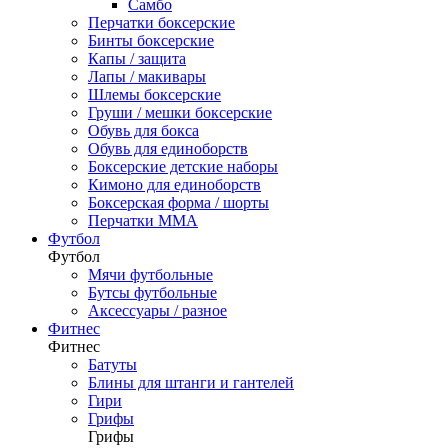
Самбо
Перчатки боксерские
Бинты боксерские
Капы / защита
Лапы / макивары
Шлемы боксерские
Груши / мешки боксерские
Обувь для бокса
Обувь для единоборств
Боксерские детские наборы
Кимоно для единоборств
Боксерская форма / шорты
Перчатки ММА
Футбол
Футбол
Мячи футбольные
Бутсы футбольные
Аксессуары / разное
Фитнес
Фитнес
Батуты
Блины для штанги и гантелей
Гири
Грифы
Грифы