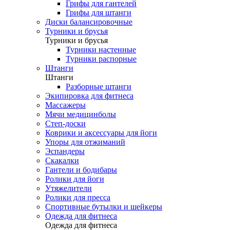
Грифы для гантелей
Грифы для штанги
Диски балансировочные
Турники и брусья
Турники и брусья
Турники настенные
Турники распорные
Штанги
Штанги
Разборные штанги
Экипировка для фитнеса
Массажеры
Мячи медицинболы
Степ-доски
Коврики и аксессуары для йоги
Упоры для отжиманий
Эспандеры
Скакалки
Гантели и бодибары
Ролики для йоги
Утяжелители
Ролики для пресса
Спортивные бутылки и шейкеры
Одежда для фитнеса
Одежда для фитнеса