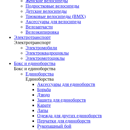
Женские велосипеды
Подростковые велосипеды
Детские велосипеды
Трюковые велосипеды (BMX)
Аксессуары для велосипеда
Велозапчасти
Велоэкипировка
Электротранспорт
Электротранспорт
Электромобили
Электроквадроциклы
Электромотоциклы
Бокс и единоборства
Бокс и единоборства
Единоборства
Единоборства
Аксессуары для единоборств
Борьба
Дзюдо
Защита для единоборств
Карате
Лапы
Одежда для других единоборств
Перчатки для единоборств
Рукопашный бой