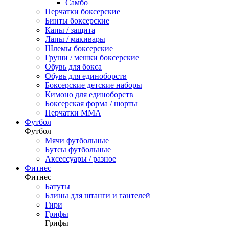
Самбо
Перчатки боксерские
Бинты боксерские
Капы / защита
Лапы / макивары
Шлемы боксерские
Груши / мешки боксерские
Обувь для бокса
Обувь для единоборств
Боксерские детские наборы
Кимоно для единоборств
Боксерская форма / шорты
Перчатки ММА
Футбол
Футбол
Мячи футбольные
Бутсы футбольные
Аксессуары / разное
Фитнес
Фитнес
Батуты
Блины для штанги и гантелей
Гири
Грифы
Грифы