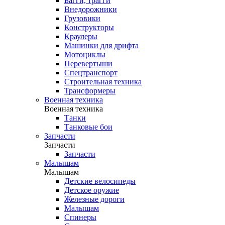
Багги, трагги
Внедорожники
Грузовики
Конструкторы
Краулеры
Машинки для дрифта
Мотоциклы
Перевертыши
Спецтранспорт
Строительная техника
Трансформеры
Военная техника
Военная техника
Танки
Танковые бои
Запчасти
Запчасти
Запчасти
Малышам
Малышам
Детские велосипеды
Детское оружие
Железные дороги
Малышам
Спинеры