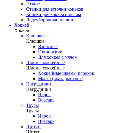
Разное
Станки для заточки коньков
Коньки для хоккея с мячом
Ледоуборочные машины
Хоккей
Хоккей
Клюшки
Клюшки
Взрослые
Юниорские
Для хоккея с мячом
Шлемы хоккейные
Шлемы хоккейные
Хоккейные шлемы игроков
Маска (вратарь/игрок)
Нагрудники
Нагрудники
Игрок
Вратарь
Трусы
Трусы
Игрок
Вратарь
Щитки
Щитки