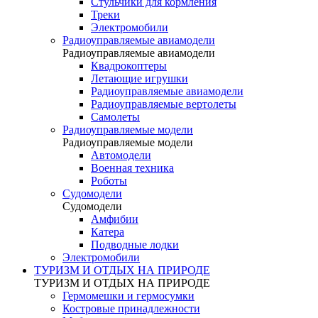
Стульчики для кормления
Треки
Электромобили
Радиоуправляемые авиамодели
Радиоуправляемые авиамодели
Квадрокоптеры
Летающие игрушки
Радиоуправляемые авиамодели
Радиоуправляемые вертолеты
Самолеты
Радиоуправляемые модели
Радиоуправляемые модели
Автомодели
Военная техника
Роботы
Судомодели
Судомодели
Амфибии
Катера
Подводные лодки
Электромобили
ТУРИЗМ И ОТДЫХ НА ПРИРОДЕ
ТУРИЗМ И ОТДЫХ НА ПРИРОДЕ
Гермомешки и гермосумки
Костровые принадлежности