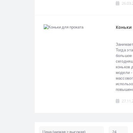
26.03.
Коньки 
Занимает
Тогда эт
большое 
сегодняш
коньков 
модели -
массовог
использо
повышенн
27.11.