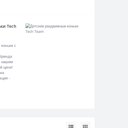
ки Tech
 коньки с
 бренда
в нашем
й цене!
има
ация -