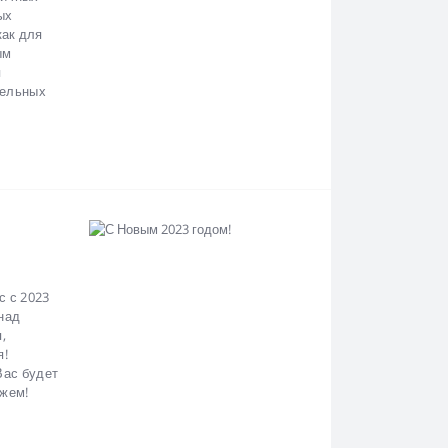
ых
как для
ым
я
тельных
с с 2023
над
,
я!
Вас будет
ожем!