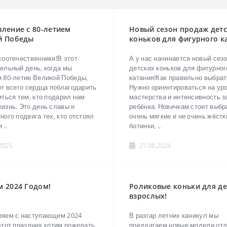
ление с 80-летием
Новый сезон продаж дет
й Победы
коньков для фигурного к
соотечественники!В этот
А у нас начинается новый сез
ельный день, когда мы
детских коньков для фигурног
 80-летие Великой Победы,
катания!Как правильно выбрат
от всего сердца поблагодарить
Нужно ориентироваться на ур
иться тем, кто подарил нам
мастерства и интенсивность з
изнь. Это день славы и
ребёнка. Новичкам стоит выбр
ного подвига тех, кто отстоял
очень мягкие и не очень жёстк
 ..
ботинки, ..
2025
27.08.2024
м 2024 Годом!
Роликовые коньки для де
взрослых!
ляем с наступающим 2024
В разгар летних каникул мы
этот праздник хотим пожелать
предлагаем новые модели от