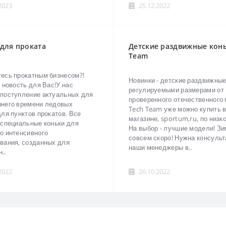
2023
25.12.2022
для проката
Детские раздвижные конь
Team
есь прокатным бизнесом?!
Новинки - детские раздвижные
а новость для Вас!У нас
регулируемыми размерами от
поступление актуальных для
проверенного отечественного
него времени ледовых
Tech Team уже можно купить 
для пунктов прокатов. Все
магазине, sportum,ru, по низко
 специальные коньки для
На выбор - лучшие модели! З
о интенсивного
совсем скоро! Нужна консульт
вания, созданных для
наши менеджеры в..
..
2022
26.10.2022