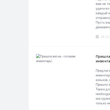
вам не т
удачи во
каждый н
отправно
Пусть ва
динамично
24.12.
Пришла 
инвента
Предлага
инвентар
коньков,
Пришло в
Также дл
необходи
инструме
только не