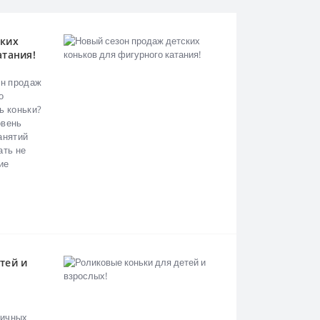
ских
атания!
он продаж
о
ь коньки?
овень
анятий
ать не
ие
тей и
личных