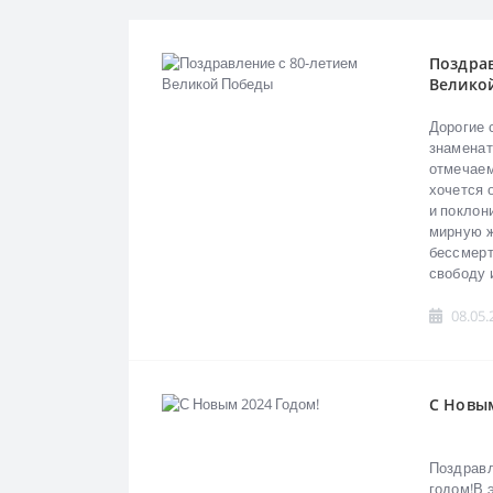
Поздрав
Велико
Дорогие 
знаменат
отмечаем
хочется 
и поклон
мирную ж
бессмерт
свободу и
08.05.
С Новы
Поздрав
годом!В 