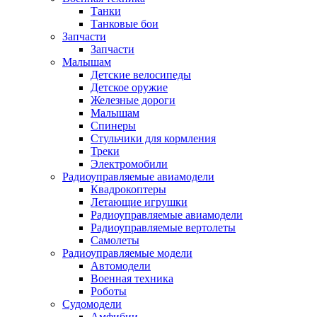
Танки
Танковые бои
Запчасти
Запчасти
Малышам
Детские велосипеды
Детское оружие
Железные дороги
Малышам
Спинеры
Стульчики для кормления
Треки
Электромобили
Радиоуправляемые авиамодели
Квадрокоптеры
Летающие игрушки
Радиоуправляемые авиамодели
Радиоуправляемые вертолеты
Самолеты
Радиоуправляемые модели
Автомодели
Военная техника
Роботы
Судомодели
Амфибии