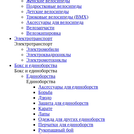
Женские велосипеды
Подростковые велосипеды
Детские велосипеды
Трюковые велосипеды (BMX)
Аксессуары для велосипеда
Велозапчасти
Велоэкипировка
Электротранспорт
Электротранспорт
Электромобили
Электроквадроциклы
Электромотоциклы
Бокс и единоборства
Бокс и единоборства
Единоборства
Единоборства
Аксессуары для единоборств
Борьба
Дзюдо
Защита для единоборств
Карате
Лапы
Одежда для других единоборств
Перчатки для единоборств
Рукопашный бой