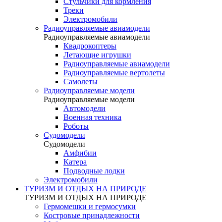
Стульчики для кормления
Треки
Электромобили
Радиоуправляемые авиамодели
Радиоуправляемые авиамодели
Квадрокоптеры
Летающие игрушки
Радиоуправляемые авиамодели
Радиоуправляемые вертолеты
Самолеты
Радиоуправляемые модели
Радиоуправляемые модели
Автомодели
Военная техника
Роботы
Судомодели
Судомодели
Амфибии
Катера
Подводные лодки
Электромобили
ТУРИЗМ И ОТДЫХ НА ПРИРОДЕ
ТУРИЗМ И ОТДЫХ НА ПРИРОДЕ
Гермомешки и гермосумки
Костровые принадлежности