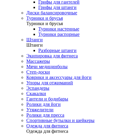
Грифы для гантелей
Грифы для штанги
Диски балансировочные
Турники и брусья
Турники и брусья
Турники настенные
Турники распорные
Штанги
Штанги
Разборные штанги
Экипировка для фитнеса
Массажеры
Мячи медицинболы
Степ-доски
Коврики и аксессуары для йоги
Упоры для отжиманий
Эспандеры
Скакалки
Гантели и бодибары
Ролики для йоги
Утяжелители
Ролики для пресса
Спортивные бутылки и шейкеры
Одежда для фитнеса
Одежда для фитнеса