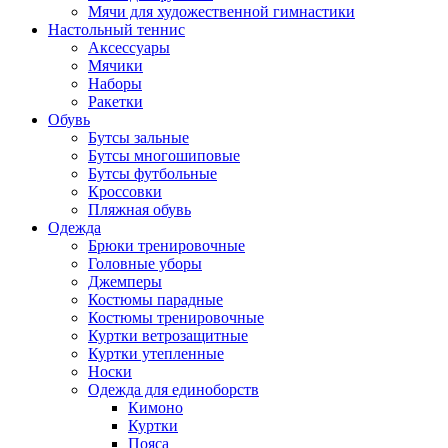
Мячи для художественной гимнастики
Настольный теннис
Аксессуары
Мячики
Наборы
Ракетки
Обувь
Бутсы зальные
Бутсы многошиповые
Бутсы футбольные
Кроссовки
Пляжная обувь
Одежда
Брюки тренировочные
Головные уборы
Джемперы
Костюмы парадные
Костюмы тренировочные
Куртки ветрозащитные
Куртки утепленные
Носки
Одежда для единоборств
Кимоно
Куртки
Пояса