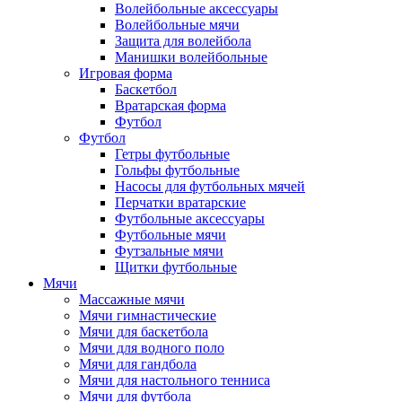
Волейбольные аксессуары
Волейбольные мячи
Защита для волейбола
Манишки волейбольные
Игровая форма
Баскетбол
Вратарская форма
Футбол
Футбол
Гетры футбольные
Гольфы футбольные
Насосы для футбольных мячей
Перчатки вратарские
Футбольные аксессуары
Футбольные мячи
Футзальные мячи
Щитки футбольные
Мячи
Массажные мячи
Мячи гимнастические
Мячи для баскетбола
Мячи для водного поло
Мячи для гандбола
Мячи для настольного тенниса
Мячи для футбола