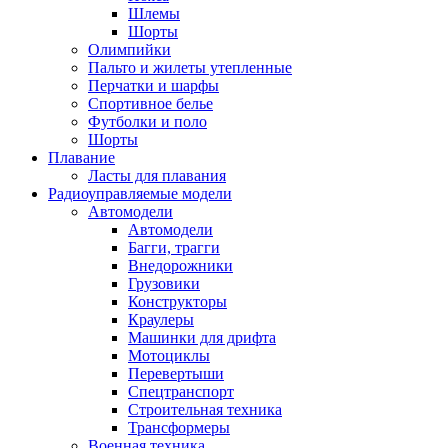
Шлемы
Шорты
Олимпийки
Пальто и жилеты утепленные
Перчатки и шарфы
Спортивное белье
Футболки и поло
Шорты
Плавание
Ласты для плавания
Радиоуправляемые модели
Автомодели
Автомодели
Багги, трагги
Внедорожники
Грузовики
Конструкторы
Краулеры
Машинки для дрифта
Мотоциклы
Перевертыши
Спецтранспорт
Строительная техника
Трансформеры
Военная техника