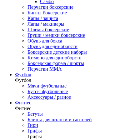
Самбо
Перчатки боксерские
Бинты боксерские
Капы / защита
Лапы / макивары
Шлемы боксерские
Груши / мешки боксерские
Обувь для бокса
Обувь для единоборств
Боксерские детские наборы
Кимоно для единоборств
Боксерская форма / шорты
Перчатки ММА
Футбол
Футбол
Мячи футбольные
Бутсы футбольные
Аксессуары / разное
Фитнес
Фитнес
Батуты
Блины для штанги и гантелей
Гири
Грифы
Грифы