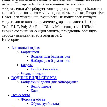
игры
Cap Tech - запатентованная технология
1
микропленки абсорбирует колюще-режущие удары (клюшки,
коньки), повышая тем самым надежность клюшки; Responsive
Hosel Tech усиленный, расширенный конус препятствует
скручиванию клюшки в момент удара по шайбе
Cap
1
Tech, RHT, Poly-Air-Bond Blade, Monocomp
HiFlex -
1
гибкие соединения секций защиты, придающие большую
свободу движениям во время игры
2
Категории
Активный отдых
Бадминтон
Воланы для бадминтона
Наборы для бадминтона
Батуты
Батуты без сетки
Чехлы и сумки
ВОДНЫЕ ВИДЫ СПОРТА
Байдарки и доски для сапбординга
Весло шверт
Каяк
Все сезоны
Форма и обувь
Обувь футбольная