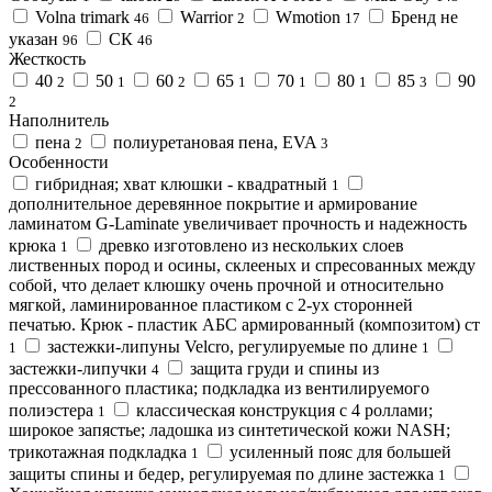
Volna trimark
Warrior
Wmotion
Бренд не
46
2
17
указан
СК
96
46
Жесткость
40
50
60
65
70
80
85
90
2
1
2
1
1
1
3
2
Наполнитель
пена
полиуретановая пена, EVA
2
3
Особенности
гибридная; хват клюшки - квадратный
1
дополнительное деревянное покрытие и армирование
ламинатом G-Laminate увеличивает прочность и надежность
крюка
древко изготовлено из нескольких слоев
1
лиственных пород и осины, склееных и спресованных между
собой, что делает клюшку очень прочной и относительно
мягкой, ламинированное пластиком с 2-ух сторонней
печатью. Крюк - пластик АБС армированный (композитом) ст
застежки-липуны Velcro, регулируемые по длине
1
1
застежки-липучки
защита груди и спины из
4
прессованного пластика; подкладка из вентилируемого
полиэстера
классическая конструкция с 4 роллами;
1
широкое запястье; ладошка из синтетической кожи NASH;
трикотажная подкладка
усиленный пояс для большей
1
защиты спины и бедер, регулируемая по длине застежка
1