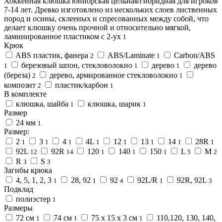
Хоккейная клюшка юниорская цельная/гибридная для игроков
7-14 лет. Древко изготовлено из нескольких слоев лиственных
пород и осины, склееных и спресованных между собой, что
делает клюшку очень прочной и относительно мягкой,
ламинированное пластиком с 2-ух
1
Крюк
ABS пластик, фанера
ABS/Laminate
Carbon/ABS
2
1
березовый шпон, стекловолокно
дерево
дерево
1
1
1
(береза)
дерево, армированное стекловолокно
2
1
композит
пластик/карбон
2
1
В комплекте
клюшка, шайба
клюшка, шарик
1
1
Размер
24 мм
1
Размер:
2
3
4
4L
12
13
14
28R
1
1
1
1
1
1
1
1
92L
92R
120
140
150
L
M
12
14
1
1
1
5
2
R
S
3
3
Загибы крюка
4, 5, 1, 2, 3
28, 92
92
92L/R
92R, 92L
1
1
4
1
3
Подклад
полиэстер
1
Размеры
72 см
74 см
75 х 15 х 3 см
110,120, 130, 140,
1
1
1