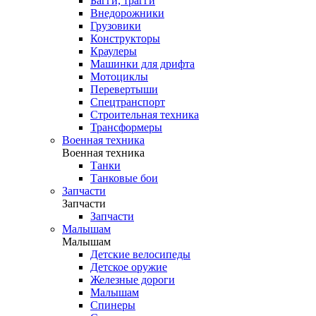
Багги, трагги
Внедорожники
Грузовики
Конструкторы
Краулеры
Машинки для дрифта
Мотоциклы
Перевертыши
Спецтранспорт
Строительная техника
Трансформеры
Военная техника
Военная техника
Танки
Танковые бои
Запчасти
Запчасти
Запчасти
Малышам
Малышам
Детские велосипеды
Детское оружие
Железные дороги
Малышам
Спинеры