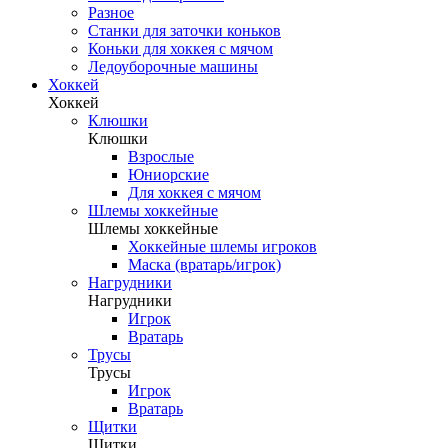
Разное
Станки для заточки коньков
Коньки для хоккея с мячом
Ледоуборочные машины
Хоккей
Хоккей
Клюшки
Клюшки
Взрослые
Юниорские
Для хоккея с мячом
Шлемы хоккейные
Шлемы хоккейные
Хоккейные шлемы игроков
Маска (вратарь/игрок)
Нагрудники
Нагрудники
Игрок
Вратарь
Трусы
Трусы
Игрок
Вратарь
Щитки
Щитки