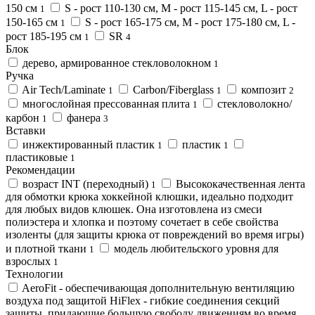
150 см
S - рост 110-130 см, M - рост 115-145 см, L - рост
1
150-165 см
S - рост 165-175 см, M - рост 175-180 см, L -
1
рост 185-195 см
SR
1
4
Блок
дерево, армированное стекловолокном
1
Ручка
Air Tech/Laminate
Carbon/Fiberglass
композит
1
1
2
многослойная прессованная плита
стекловолокно/
1
карбон
фанера
1
3
Вставки
инжектированный пластик
пластик
1
1
пластиковые
1
Рекомендации
возраст INT (переходный)
Высококачественная лента
1
для обмотки крюка хоккейной клюшки, идеально подходит
для любых видов клюшек. Она изготовлена из смеси
полиэстера и хлопка и поэтому сочетает в себе свойства
изоленты (для защиты крюка от повреждений во время игры)
и плотной ткани
модель любительского уровня для
1
взрослых
1
Технологии
AeroFit - обеспечивающая дополнительную вентиляцию
воздуха под защитой HiFlex - гибкие соединения секций
защиты, придающие большую свободу движениям во время