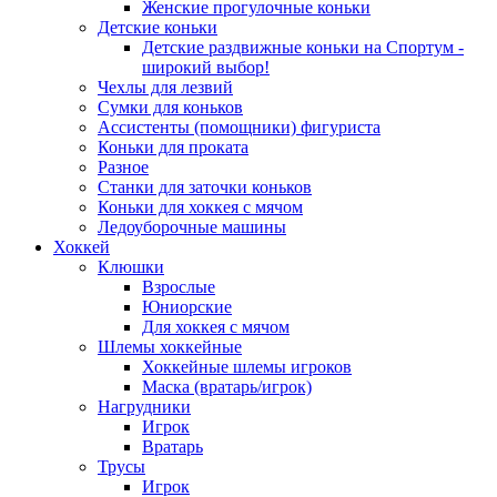
Женские прогулочные коньки
Детские коньки
Детские раздвижные коньки на Спортум -
широкий выбор!
Чехлы для лезвий
Сумки для коньков
Ассистенты (помощники) фигуриста
Коньки для проката
Разное
Станки для заточки коньков
Коньки для хоккея с мячом
Ледоуборочные машины
Хоккей
Клюшки
Взрослые
Юниорские
Для хоккея с мячом
Шлемы хоккейные
Хоккейные шлемы игроков
Маска (вратарь/игрок)
Нагрудники
Игрок
Вратарь
Трусы
Игрок