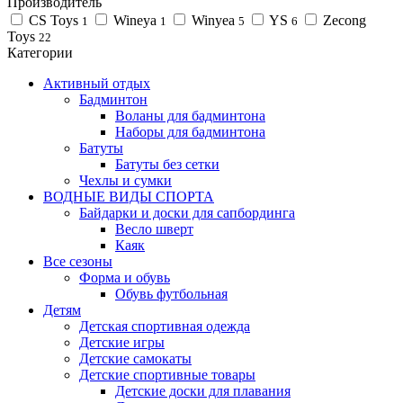
Производитель
CS Toys
Wineya
Winyea
YS
Zecong
1
1
5
6
Toys
22
Категории
Активный отдых
Бадминтон
Воланы для бадминтона
Наборы для бадминтона
Батуты
Батуты без сетки
Чехлы и сумки
ВОДНЫЕ ВИДЫ СПОРТА
Байдарки и доски для сапбординга
Весло шверт
Каяк
Все сезоны
Форма и обувь
Обувь футбольная
Детям
Детская спортивная одежда
Детские игры
Детские самокаты
Детские спортивные товары
Детские доски для плавания