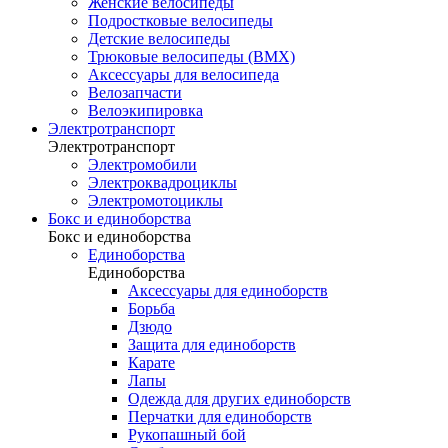
Женские велосипеды
Подростковые велосипеды
Детские велосипеды
Трюковые велосипеды (BMX)
Аксессуары для велосипеда
Велозапчасти
Велоэкипировка
Электротранспорт
Электротранспорт
Электромобили
Электроквадроциклы
Электромотоциклы
Бокс и единоборства
Бокс и единоборства
Единоборства
Единоборства
Аксессуары для единоборств
Борьба
Дзюдо
Защита для единоборств
Карате
Лапы
Одежда для других единоборств
Перчатки для единоборств
Рукопашный бой