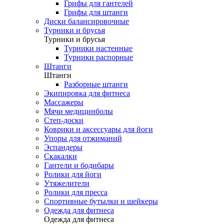
Грифы для гантелей
Грифы для штанги
Диски балансировочные
Турники и брусья
Турники и брусья
Турники настенные
Турники распорные
Штанги
Штанги
Разборные штанги
Экипировка для фитнеса
Массажеры
Мячи медицинболы
Степ-доски
Коврики и аксессуары для йоги
Упоры для отжиманий
Эспандеры
Скакалки
Гантели и бодибары
Ролики для йоги
Утяжелители
Ролики для пресса
Спортивные бутылки и шейкеры
Одежда для фитнеса
Одежда для фитнеса