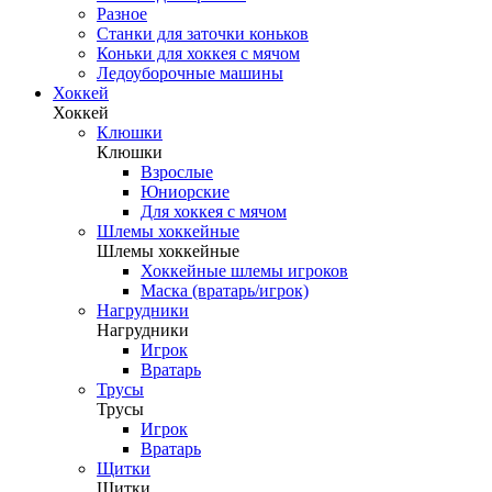
Разное
Станки для заточки коньков
Коньки для хоккея с мячом
Ледоуборочные машины
Хоккей
Хоккей
Клюшки
Клюшки
Взрослые
Юниорские
Для хоккея с мячом
Шлемы хоккейные
Шлемы хоккейные
Хоккейные шлемы игроков
Маска (вратарь/игрок)
Нагрудники
Нагрудники
Игрок
Вратарь
Трусы
Трусы
Игрок
Вратарь
Щитки
Щитки