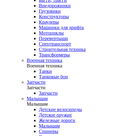
Багги, трагги
Внедорожники
Грузовики
Конструкторы
Краулеры
Машинки для дрифта
Мотоциклы
Перевертыши
Спецтранспорт
Строительная техника
Трансформеры
Военная техника
Военная техника
Танки
Танковые бои
Запчасти
Запчасти
Запчасти
Малышам
Малышам
Детские велосипеды
Детское оружие
Железные дороги
Малышам
Спинеры