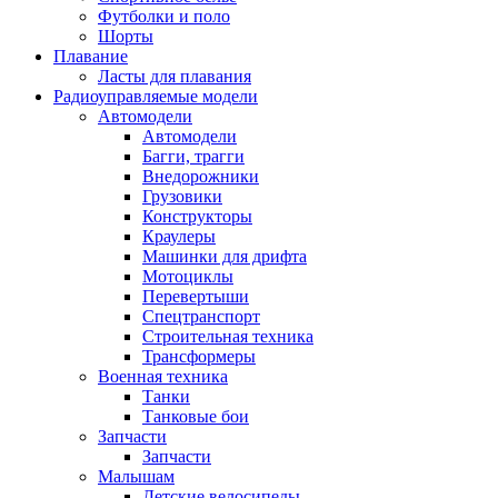
Футболки и поло
Шорты
Плавание
Ласты для плавания
Радиоуправляемые модели
Автомодели
Автомодели
Багги, трагги
Внедорожники
Грузовики
Конструкторы
Краулеры
Машинки для дрифта
Мотоциклы
Перевертыши
Спецтранспорт
Строительная техника
Трансформеры
Военная техника
Танки
Танковые бои
Запчасти
Запчасти
Малышам
Детские велосипеды