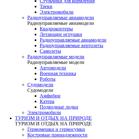
Стульчики для кормления
Треки
Электромобили
Радиоуправляемые авиамодели
Радиоуправляемые авиамодели
Квадрокоптеры
Летающие игрушки
Радиоуправляемые авиамодели
Радиоуправляемые вертолеты
Самолеты
Радиоуправляемые модели
Радиоуправляемые модели
Автомодели
Военная техника
Роботы
Судомодели
Судомодели
Амфибии
Катера
Подводные лодки
Электромобили
ТУРИЗМ И ОТДЫХ НА ПРИРОДЕ
ТУРИЗМ И ОТДЫХ НА ПРИРОДЕ
Гермомешки и гермосумки
Костровые принадлежности