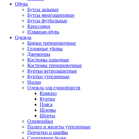
Обувь
Бутсы зальные
Бутсы многошиповые
Бутсы футбольные
Кроссовки
Пляжная обувь
Одежда
Брюки тренировочные
Головные уборы
Джемперы
Костюмы парадные
Костюмы тренировочные
Куртки ветрозащитные
Куртки утепленные
Носки
Одежда для единоборств
Кимоно
Куртки
Пояса
Шлемы
Шорты
Олимпийки
Пальто и жилеты утепленные
Перчатки и шарфы
Спортивное белье