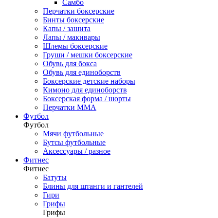
Самбо
Перчатки боксерские
Бинты боксерские
Капы / защита
Лапы / макивары
Шлемы боксерские
Груши / мешки боксерские
Обувь для бокса
Обувь для единоборств
Боксерские детские наборы
Кимоно для единоборств
Боксерская форма / шорты
Перчатки ММА
Футбол
Футбол
Мячи футбольные
Бутсы футбольные
Аксессуары / разное
Фитнес
Фитнес
Батуты
Блины для штанги и гантелей
Гири
Грифы
Грифы