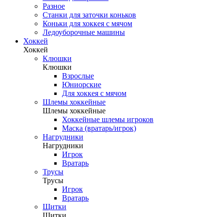
Разное
Станки для заточки коньков
Коньки для хоккея с мячом
Ледоуборочные машины
Хоккей
Хоккей
Клюшки
Клюшки
Взрослые
Юниорские
Для хоккея с мячом
Шлемы хоккейные
Шлемы хоккейные
Хоккейные шлемы игроков
Маска (вратарь/игрок)
Нагрудники
Нагрудники
Игрок
Вратарь
Трусы
Трусы
Игрок
Вратарь
Щитки
Щитки