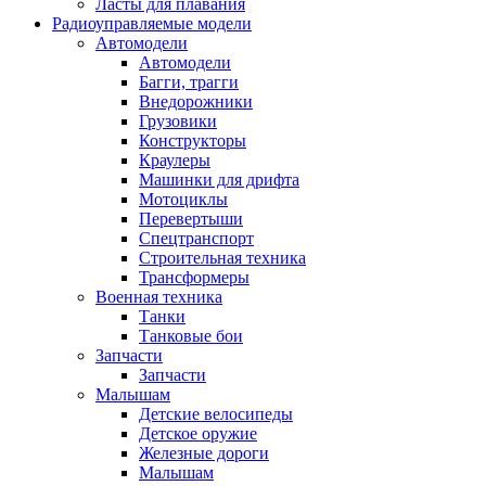
Ласты для плавания
Радиоуправляемые модели
Автомодели
Автомодели
Багги, трагги
Внедорожники
Грузовики
Конструкторы
Краулеры
Машинки для дрифта
Мотоциклы
Перевертыши
Спецтранспорт
Строительная техника
Трансформеры
Военная техника
Танки
Танковые бои
Запчасти
Запчасти
Малышам
Детские велосипеды
Детское оружие
Железные дороги
Малышам