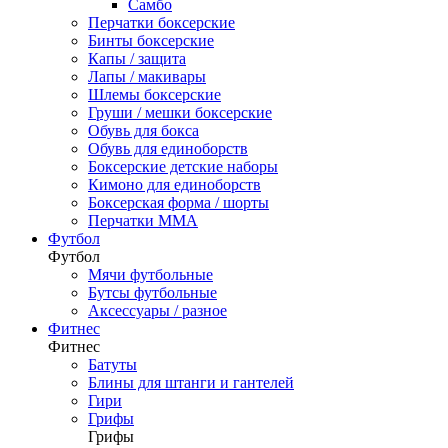
Самбо
Перчатки боксерские
Бинты боксерские
Капы / защита
Лапы / макивары
Шлемы боксерские
Груши / мешки боксерские
Обувь для бокса
Обувь для единоборств
Боксерские детские наборы
Кимоно для единоборств
Боксерская форма / шорты
Перчатки ММА
Футбол
Футбол
Мячи футбольные
Бутсы футбольные
Аксессуары / разное
Фитнес
Фитнес
Батуты
Блины для штанги и гантелей
Гири
Грифы
Грифы