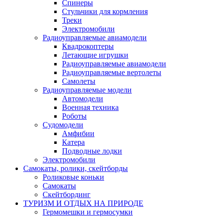
Спинеры
Стульчики для кормления
Треки
Электромобили
Радиоуправляемые авиамодели
Квадрокоптеры
Летающие игрушки
Радиоуправляемые авиамодели
Радиоуправляемые вертолеты
Самолеты
Радиоуправляемые модели
Автомодели
Военная техника
Роботы
Судомодели
Амфибии
Катера
Подводные лодки
Электромобили
Самокаты, ролики, скейтборды
Роликовые коньки
Самокаты
Скейтбординг
ТУРИЗМ И ОТДЫХ НА ПРИРОДЕ
Гермомешки и гермосумки