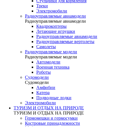
Стульчики для кормления
Треки
Электромобили
Радиоуправляемые авиамодели
Радиоуправляемые авиамодели
Квадрокоптеры
Летающие игрушки
Радиоуправляемые авиамодели
Радиоуправляемые вертолеты
Самолеты
Радиоуправляемые модели
Радиоуправляемые модели
Автомодели
Военная техника
Роботы
Судомодели
Судомодели
Амфибии
Катера
Подводные лодки
Электромобили
ТУРИЗМ И ОТДЫХ НА ПРИРОДЕ
ТУРИЗМ И ОТДЫХ НА ПРИРОДЕ
Гермомешки и гермосумки
Костровые принадлежности