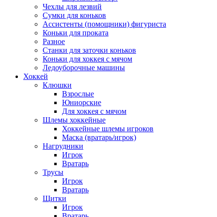
Чехлы для лезвий
Сумки для коньков
Ассистенты (помощники) фигуриста
Коньки для проката
Разное
Станки для заточки коньков
Коньки для хоккея с мячом
Ледоуборочные машины
Хоккей
Клюшки
Взрослые
Юниорские
Для хоккея с мячом
Шлемы хоккейные
Хоккейные шлемы игроков
Маска (вратарь/игрок)
Нагрудники
Игрок
Вратарь
Трусы
Игрок
Вратарь
Щитки
Игрок
Вратарь