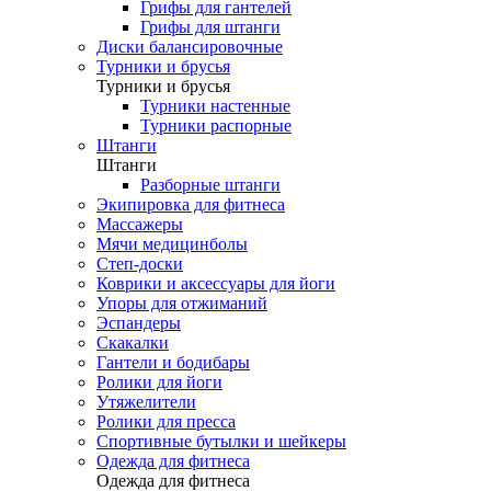
Грифы для гантелей
Грифы для штанги
Диски балансировочные
Турники и брусья
Турники и брусья
Турники настенные
Турники распорные
Штанги
Штанги
Разборные штанги
Экипировка для фитнеса
Массажеры
Мячи медицинболы
Степ-доски
Коврики и аксессуары для йоги
Упоры для отжиманий
Эспандеры
Скакалки
Гантели и бодибары
Ролики для йоги
Утяжелители
Ролики для пресса
Спортивные бутылки и шейкеры
Одежда для фитнеса
Одежда для фитнеса