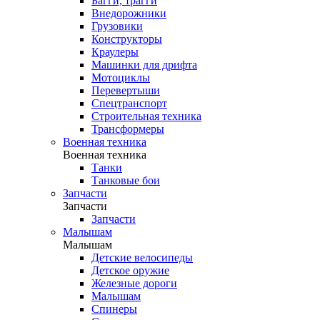
Багги, трагги
Внедорожники
Грузовики
Конструкторы
Краулеры
Машинки для дрифта
Мотоциклы
Перевертыши
Спецтранспорт
Строительная техника
Трансформеры
Военная техника
Военная техника
Танки
Танковые бои
Запчасти
Запчасти
Запчасти
Малышам
Малышам
Детские велосипеды
Детское оружие
Железные дороги
Малышам
Спинеры