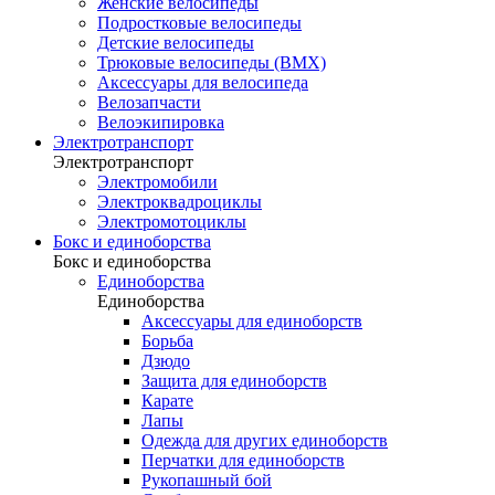
Женские велосипеды
Подростковые велосипеды
Детские велосипеды
Трюковые велосипеды (BMX)
Аксессуары для велосипеда
Велозапчасти
Велоэкипировка
Электротранспорт
Электротранспорт
Электромобили
Электроквадроциклы
Электромотоциклы
Бокс и единоборства
Бокс и единоборства
Единоборства
Единоборства
Аксессуары для единоборств
Борьба
Дзюдо
Защита для единоборств
Карате
Лапы
Одежда для других единоборств
Перчатки для единоборств
Рукопашный бой