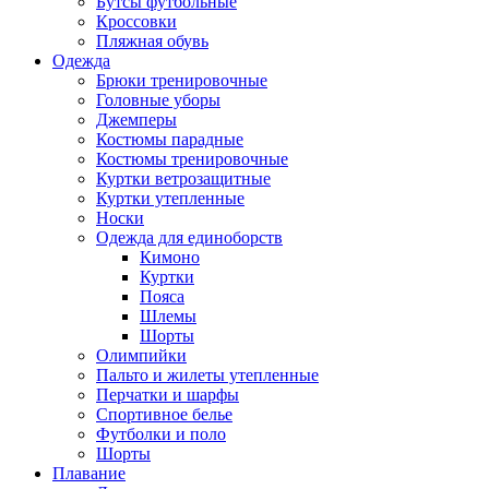
Бутсы футбольные
Кроссовки
Пляжная обувь
Одежда
Брюки тренировочные
Головные уборы
Джемперы
Костюмы парадные
Костюмы тренировочные
Куртки ветрозащитные
Куртки утепленные
Носки
Одежда для единоборств
Кимоно
Куртки
Пояса
Шлемы
Шорты
Олимпийки
Пальто и жилеты утепленные
Перчатки и шарфы
Спортивное белье
Футболки и поло
Шорты
Плавание