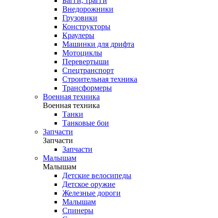
Багги, трагги
Внедорожники
Грузовики
Конструкторы
Краулеры
Машинки для дрифта
Мотоциклы
Перевертыши
Спецтранспорт
Строительная техника
Трансформеры
Военная техника
Военная техника
Танки
Танковые бои
Запчасти
Запчасти
Запчасти
Малышам
Малышам
Детские велосипеды
Детское оружие
Железные дороги
Малышам
Спинеры