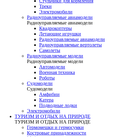
Стульчики для кормления
Треки
Электромобили
Радиоуправляемые авиамодели
Радиоуправляемые авиамодели
Квадрокоптеры
Летающие игрушки
Радиоуправляемые авиамодели
Радиоуправляемые вертолеты
Самолеты
Радиоуправляемые модели
Радиоуправляемые модели
Автомодели
Военная техника
Роботы
Судомодели
Судомодели
Амфибии
Катера
Подводные лодки
Электромобили
ТУРИЗМ И ОТДЫХ НА ПРИРОДЕ
ТУРИЗМ И ОТДЫХ НА ПРИРОДЕ
Гермомешки и гермосумки
Костровые принадлежности