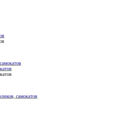
ов
ов
 самокатов
окатов
окатов
оликов, самокатов